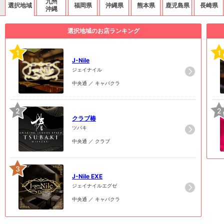
九州
選択地域
福岡県
沖縄県
熊本県
鹿児島県
長崎県
沖縄
選択地域のお店ランキング
1
1
J-Nile
ジェイナイル
中央通 ／ キャバクラ
2
2
クラブ椿
ツバキ
中央通 ／ クラブ
3
J-Nile EXE
ジェイナイルエグゼ
中央通 ／ キャバクラ