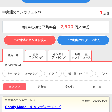
1
中央通のコンカフェ＆バー
店舗
2,500
平均料金：
円／60分
表示中のお店の
この地域のキャスト求人
この地域のスタッフ求人
お店
キャスト
新着・日記
お店一覧
ランキング
ランキング
ホットニュース
さらに絞り込む
キャバクラ・ニュークラブ
クラブ
朝・昼キャバクラ
パブ・ス
オススメ
更新順
安い順
高い順
中央通のコンカフェ＆バー
更新時：
2026/08/09
Candy Made - キャンディーメイド