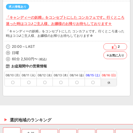
求人情報あり
「キャンディーの妖精」をコンセプトにした コンカフェです。行くところ
迷った時はココ♪ご主人様、お嬢様のお帰りお待ちしております☆
「キャンディーの妖精」をコンセプトにした コンカフェです。行くところ迷った
時はココ♪ご主人様、お嬢様のお帰りお待ちしております☆
20:00～LAST
2
日曜
☆お気に入り
60分 2,500円〜
(税込)
お盆期間中の営業情報
08/10 (月)
08/11 (火)
08/12 (水)
08/13 (木)
08/14 (金)
08/15 (土)
08/16 (日)
〇
〇
〇
〇
〇
〇
休
選択地域のランキング