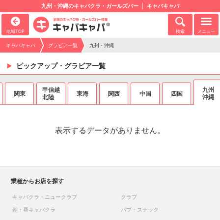
九州・沖縄のキャバクラ・ガールズバー
キャバキャバ
地域TOP
検索
メニュー
キャバキャバ
グラビア一覧
九州・沖縄
ピックアップ・グラビア一覧
甲信越
九州
関東
東海
関西
中国
四国
北陸
沖縄
表示するデータがありません。
業種からお店を探す
キャバクラ・ニュークラブ
クラブ
朝・昼キャバクラ
パブ・スナック