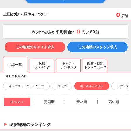
0
上田の朝・昼キャバクラ
店舗
0
平均料金：
円／60分
表示中のお店の
この地域のキャスト求人
この地域のスタッフ求人
お店
キャスト
新着・日記
お店一覧
ランキング
ランキング
ホットニュース
さらに絞り込む
キャバクラ・ニュークラブ
クラブ
朝・昼キャバクラ
パブ・ス
オススメ
更新順
安い順
高い順
選択地域のランキング