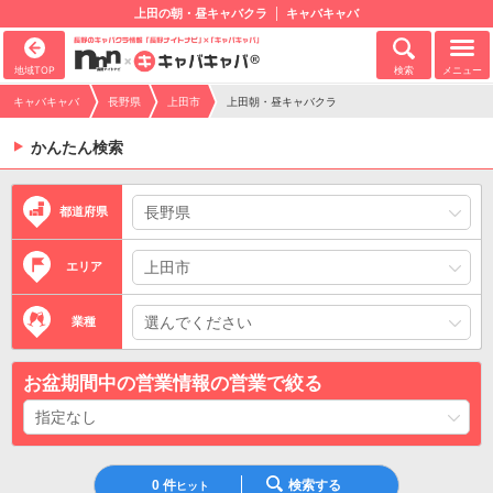
上田の朝・昼キャバクラ
キャバキャバ
地域TOP
検索
メニュー
キャバキャバ
長野県
上田市
上田朝・昼キャバクラ
かんたん検索
都道府県
エリア
業種
お盆期間中の営業情報の営業で絞る
0
件
検索する
ヒット