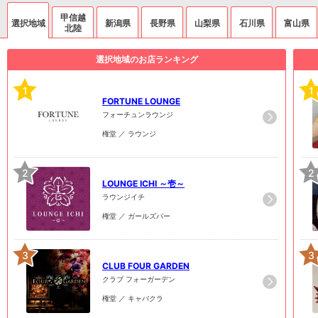
甲信越
選択地域
新潟県
長野県
山梨県
石川県
富山県
北陸
選択地域のお店ランキング
1
1
FORTUNE LOUNGE
フォーチュンラウンジ
権堂 ／ ラウンジ
2
2
LOUNGE ICHI ～壱～
ラウンジイチ
権堂 ／ ガールズバー
3
3
CLUB FOUR GARDEN
クラブ フォーガーデン
権堂 ／ キャバクラ