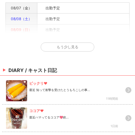
08/07（金）
出勤予定
08/08（土）
出勤予定
08/09（日）
出勤予定
08/10（月）
休み
もう少し見る
08/11（火）
出勤予定
08/12（水）
出勤予定
DIARY / キャスト日記
08/13（木）
要確認
※情報はあくまで予定でキャストまたは出勤情報は一部です。詳細はお店にお問い合わせく
ださい。
最近 知って衝撃を受けたとうもろこしの事...
11時間前
最近ハマってるココア💖絶...
1日前