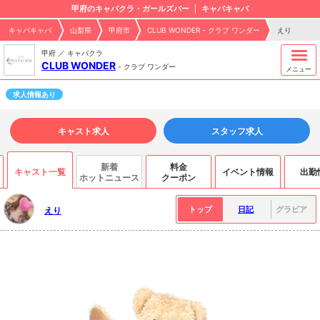
甲府のキャバクラ・ガールズバー
キャバキャバ
キャバキャバ
山梨県
甲府市
CLUB WONDER - クラブ ワンダー
えり
甲府 ／ キャバクラ
CLUB WONDER
-
クラブ ワンダー
メニュー
求人情報あり
キャスト求人
スタッフ求人
新着
料金
キャスト一覧
イベント情報
出勤
ホットニュース
クーポン
トップ
日記
グラビア
えり