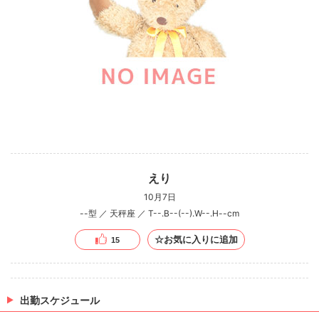
えり
10月7日
--型 ／ 天秤座 ／ T--.B--(--).W--.H--cm
☆お気に入りに追加
15
出勤スケジュール