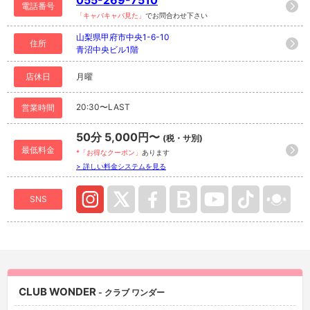
055-269-7510
電話番号
「キャバキャバ見た」
でお問合わせ下さい
山梨県甲府市中央1-6-10
住所
青沼中央ビル1階
店休日
月曜
20:30〜LAST
営業時間
50分 5,000円〜
(税・サ別)
最低料金
*「お得なクーポン」
あります
> 詳しい料金システムを見る
SNS
CLUB WONDER
- クラブ ワンダー