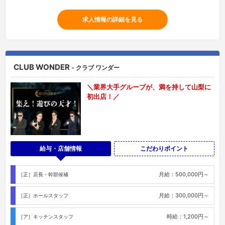
求人情報の詳細を見る
CLUB WONDER
- クラブ ワンダー
＼業界大手グループが、満を持して山梨に
初出店！／
給与・店舗情報
こだわりポイント
月給：500,000円～
［正］店長・幹部候補
月給：300,000円～
［正］ホールスタッフ
時給：1,200円～
［ア］キッチンスタッフ