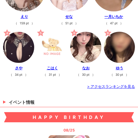
えり
せな
一月いちか
（
159 pt
）
（
51 pt
）
（
47 pt
）
4
5
6
6
さや
こはく
なお
ゆう
（
34 pt
）
（
31 pt
）
（
30 pt
）
（
30 pt
）
> アクセスランキングを見る
イベント情報
HAPPY BIRTHDAY
08/25