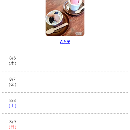
さと子
8/6
（木）
8/7
（金）
8/8
（土）
8/9
（日）