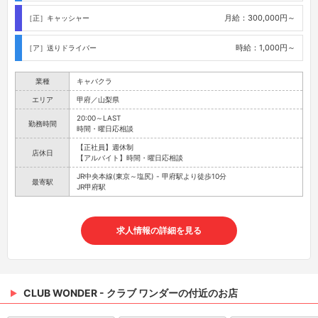
月給：300,000円～
［正］キャッシャー
時給：1,000円～
［ア］送りドライバー
業種
キャバクラ
エリア
甲府／山梨県
20:00～LAST
勤務時間
時間・曜日応相談
【正社員】週休制
店休日
【アルバイト】時間・曜日応相談
JR中央本線(東京～塩尻) - 甲府駅より徒歩10分
最寄駅
JR甲府駅
求人情報の詳細を見る
CLUB WONDER - クラブ ワンダーの付近のお店