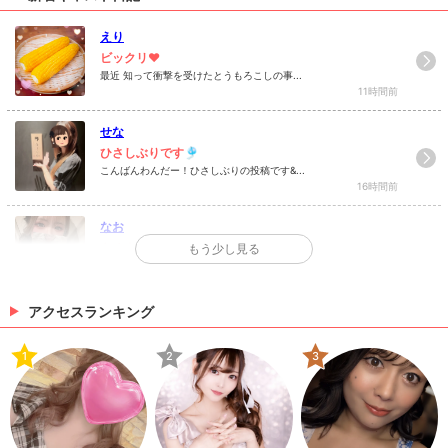
えり
最近 知って衝撃を受けたとうもろこしの事...
11時間前
せな
ひさしぶりです🎐
こんばんわんだー！ひさしぶりの投稿です&...
16時間前
なお
もくよう(´⌯ ̫⌯`)
もう少し見る
こんばんは〜🌻なおです&...
18時間前
アクセスランキング
ゆうり
🌧️
1
2
3
ぶっ通しでよく寝れる1週間が終わっちゃう...
20時間前
>
日記一覧を見る