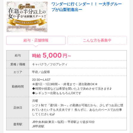
ワンダーに行くンダー！！ ー大手グルー
プが山梨初進出ー
給与・店舗情報
こんな方を募集中
5,000
時給
円～
給与
業種 / 職種
キャバクラ／フロアレディ
エリア
甲府／山梨県
20:30〜LAST
☆週1日・1日3時間～・終電まで・遅出勤務OK☆
勤務時間
◆時間や頻度などは希望を聞いた上で決めさせて頂きます♪
◆レギュラー出勤ももちろんOKです
月曜
シフト制で『週1回・3h～』の勤務が可能だから、少しずつお店に慣
店休日
れていきたい子も大丈夫です！ 焦らずに、あなたのペースでお仕事
してくださいね♪
JR中央本線(東京～塩尻) - 甲府駅より徒歩10分
最寄駅
JR甲府駅