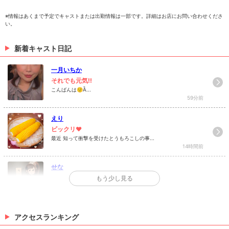
※情報はあくまで予定でキャストまたは出勤情報は一部です。詳細はお店にお問い合わせくださ
い。
ゆう
えり
さや
新着キャスト日記
> 出勤情報を見る
一月いちか
それでも元気!!
こんばんは🙂Ȁ...
59分前
えり
最近 知って衝撃を受けたとうもろこしの事...
14時間前
せな
ひさしぶりです🎐
もう少し見る
こんばんわんだー！ひさしぶりの投稿です&...
20時間前
なお
アクセスランキング
もくよう(´⌯ ̫⌯`)