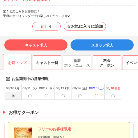
驚きと楽しみをお客様に！
甲府の街ではワンダーでお楽しみくださいませ♪
☆お気に入りに追加
4
キャスト求人
スタッフ求人
新着
料金
お店トップ
キャスト一覧
イベン
ホットニュース
クーポン
お盆期間中の営業情報
08/10 (月)
08/11 (火)
08/12 (水)
08/13 (木)
08/14 (金)
08/15 (土)
08/16 (日)
〇
〇
〇
〇
〇
〇
休
お得なクーポン
フリーのお客様限定
有効期限：期限なし