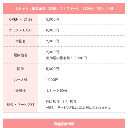
１セット：飲み放題（焼酎・ウィスキー） （50分） [税・サ別]
OPEN ～ 21:29
5,000円
21:30 ～ LAST
6,000円
本指名
2,000円
2,000円
場内指名
追加場内指名料：3,000円
同伴
5,000円
お一人様
1,000円
会員様
１セット60分
[税] 10% [サ] 10%
税金・サービス料
※税金・サービス料は上記金額に含まれません
店舗詳細情報