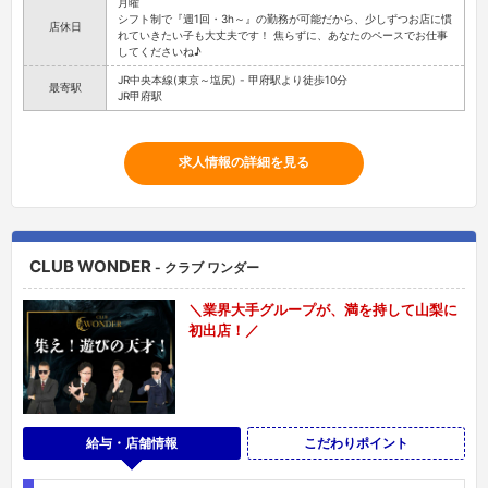
月曜
シフト制で『週1回・3h～』の勤務が可能だから、少しずつお店に慣
店休日
れていきたい子も大丈夫です！ 焦らずに、あなたのペースでお仕事
してくださいね♪
JR中央本線(東京～塩尻) - 甲府駅より徒歩10分
最寄駅
JR甲府駅
求人情報の詳細を見る
CLUB WONDER
- クラブ ワンダー
＼業界大手グループが、満を持して山梨に
初出店！／
給与・店舗情報
こだわりポイント