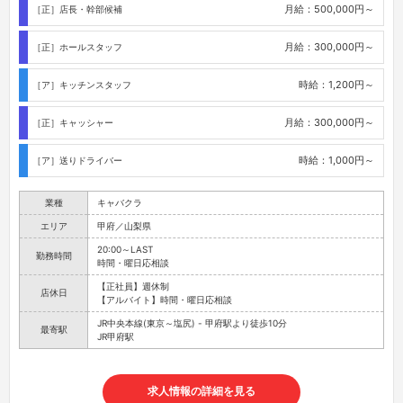
月給：500,000円～
［正］店長・幹部候補
月給：300,000円～
［正］ホールスタッフ
時給：1,200円～
［ア］キッチンスタッフ
月給：300,000円～
［正］キャッシャー
時給：1,000円～
［ア］送りドライバー
業種
キャバクラ
エリア
甲府／山梨県
20:00～LAST
勤務時間
時間・曜日応相談
【正社員】週休制
店休日
【アルバイト】時間・曜日応相談
JR中央本線(東京～塩尻) - 甲府駅より徒歩10分
最寄駅
JR甲府駅
求人情報の詳細を見る