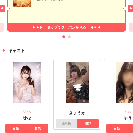
タップで
クーポンを見る
キャスト
SENA
YUU
きょうか
せな
ゆう
未登録
日記
出勤
日記
出勤