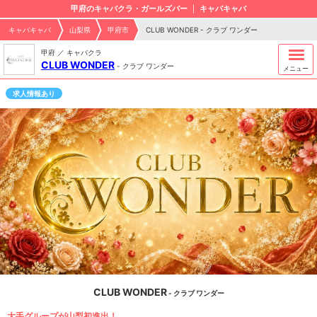
甲府のキャバクラ・ガールズバー
キャバキャバ
キャバキャバ
山梨県
甲府市
CLUB WONDER - クラブ ワンダー
甲府 ／ キャバクラ
CLUB WONDER
-
クラブ ワンダー
メニュー
求人情報あり
CLUB WONDER
- クラブ ワンダー
大手グループが山梨初進出！