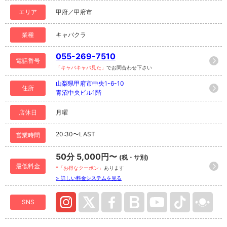
エリア
甲府／甲府市
業種
キャバクラ
055-269-7510
電話番号
「キャバキャバ見た」
でお問合わせ下さい
山梨県甲府市中央1-6-10
住所
青沼中央ビル1階
店休日
月曜
20:30〜LAST
営業時間
50分 5,000円〜
(税・サ別)
最低料金
*「お得なクーポン」
あります
> 詳しい料金システムを見る
SNS