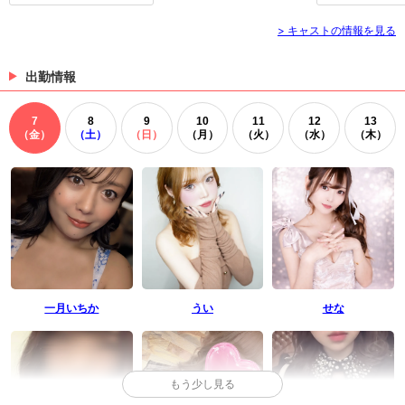
> キャストの情報を見る
出勤情報
7
8
9
10
11
12
13
（金）
（土）
（日）
（月）
（火）
（水）
（木）
一月いちか
うい
せな
もう少し見る