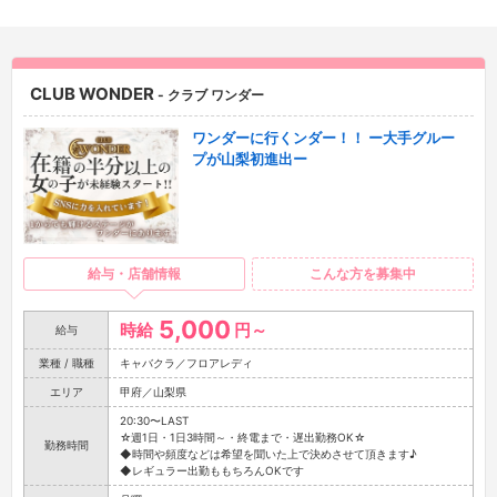
CLUB WONDER
- クラブ ワンダー
ワンダーに行くンダー！！ ー大手グルー
プが山梨初進出ー
給与・店舗情報
こんな方を募集中
5,000
時給
円～
給与
業種 / 職種
キャバクラ／フロアレディ
エリア
甲府／山梨県
20:30〜LAST
☆週1日・1日3時間～・終電まで・遅出勤務OK☆
勤務時間
◆時間や頻度などは希望を聞いた上で決めさせて頂きます♪
◆レギュラー出勤ももちろんOKです