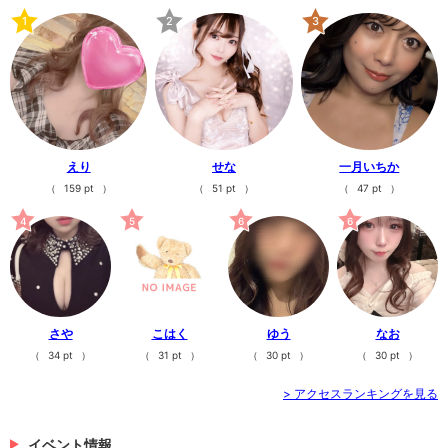
こんばんは〜🌻なおです&...
1
2
3
21時間前
>
日記一覧を見る
えり
せな
一月いちか
（
159 pt
）
（
51 pt
）
（
47 pt
）
4
5
6
6
さや
こはく
ゆう
なお
（
34 pt
）
（
31 pt
）
（
30 pt
）
（
30 pt
）
> アクセスランキングを見る
イベント情報