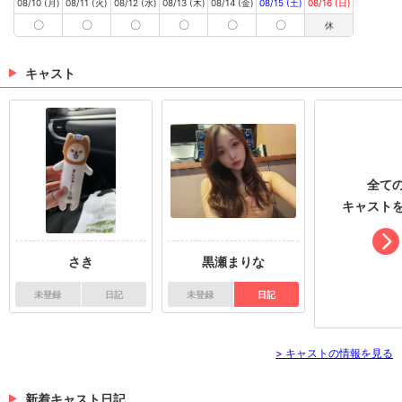
08/10 (月)
08/11 (火)
08/12 (水)
08/13 (木)
08/14 (金)
08/15 (土)
08/16 (日)
〇
〇
〇
〇
〇
〇
休
キャスト
全て
キャスト
さき
黒瀬まりな
未登録
日記
未登録
日記
> キャストの情報を見る
新着キャスト日記