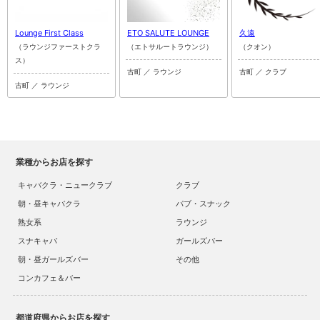
Lounge First Class
ETO SALUTE LOUNGE
久遠
（ラウンジファーストクラ
（エトサルートラウンジ）
（クオン）
ス）
古町 ／ ラウンジ
古町 ／ クラブ
古町 ／ ラウンジ
業種からお店を探す
キャバクラ・ニュークラブ
クラブ
朝・昼キャバクラ
パブ・スナック
熟女系
ラウンジ
スナキャバ
ガールズバー
朝・昼ガールズバー
その他
コンカフェ＆バー
都道府県からお店を探す