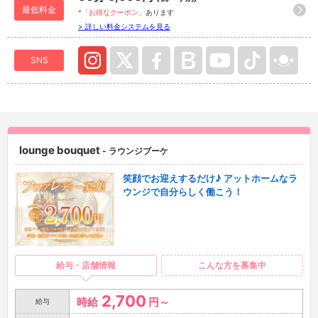
最低料金
*「お得なクーポン」
あります
> 詳しい料金システムを見る
SNS
lounge bouquet
- ラウンジブーケ
笑顔でお迎えするだけ♪ アットホームなラ
ウンジで自分らしく働こう！
給与・店舗情報
こんな方を募集中
2,700
時給
円～
給与