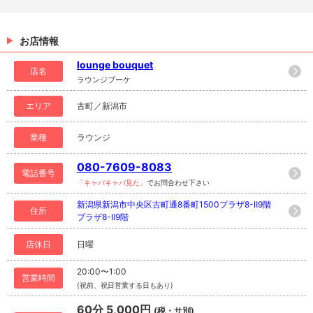
お店情報
lounge bouquet
店名
ラウンジブーケ
エリア
古町／新潟市
業種
ラウンジ
080-7609-8083
電話番号
「キャバキャバ見た」
でお問合わせ下さい
新潟県新潟市中央区古町通8番町1500プラザ8-Ⅱ9階
住所
プラザ8-Ⅱ9階
店休日
日曜
20:00〜1:00
営業時間
(祝前、祝日営業する日もあり)
60分 5,000円
(税・サ別)