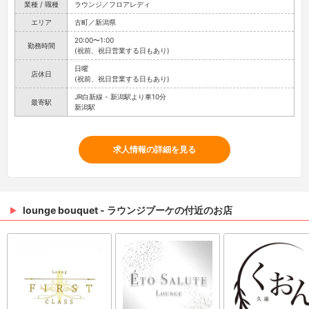
業種 / 職種
ラウンジ／フロアレディ
エリア
古町／新潟県
20:00〜1:00
勤務時間
(祝前、祝日営業する日もあり)
日曜
店休日
(祝前、祝日営業する日もあり)
JR白新線 - 新潟駅より車10分
最寄駅
新潟駅
求人情報の詳細を見る
lounge bouquet - ラウンジブーケの付近のお店