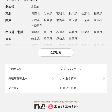
北海道
北海道
東北
青森県
岩手県
宮城県
秋田県
山形県
福島県
関東
茨城県
栃木県
群馬県
埼玉県
千葉県
東京都
神奈川県
甲信越・北陸
新潟県
富山県
石川県
福井県
山梨県
長野県
東海
岐阜県
静岡県
愛知県
三重県
関西
滋賀県
京都府
大阪府
兵庫県
奈良県
和歌山県
中国
鳥取県
島根県
岡山県
広島県
山口県
全部見る
四国
徳島県
香川県
愛媛県
高知県
九州・沖縄
福岡県
佐賀県
長崎県
熊本県
大分県
宮崎県
ご利用規約
プライバシポリシー
鹿児島県
沖縄県
掲載店舗募集中
よくある質問
人気のエリアからお店を探す
会社概要
お問い合わせ
新宿のキャバクラ
歌舞伎町のキャバクラ
北新地のキャバクラ
池袋のキャバクラ
札幌市のキャバクラ
すすきののキャバクラ
ミナミのキャバクラ
大宮のキャバクラ
六本木のキャバクラ
新潟市のキャバクラ
池袋駅（西口）のキャバクラ