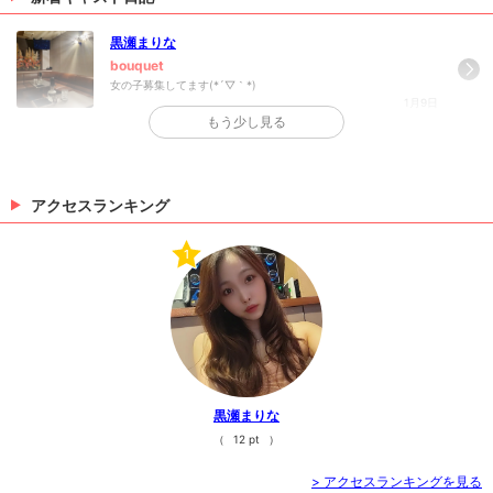
黒瀬まりな
bouquet
女の子募集してます(*´▽｀*)
1月9日
もう少し見る
>
日記一覧を見る
アクセスランキング
1
黒瀬まりな
（
12 pt
）
> アクセスランキングを見る