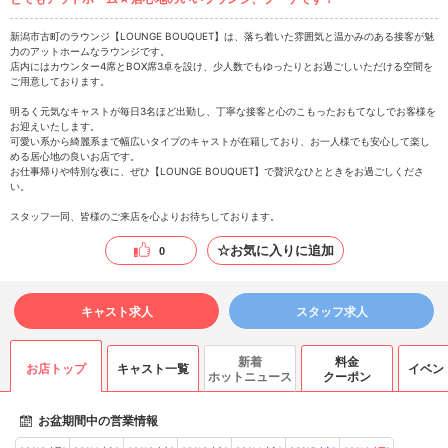
新潟市古町のラウンジ【LOUNGE BOUQUET】は、落ち着いた雰囲気と温かみのある接客が魅
力のアットホームなラウンジです。
店内にはカウンター4席とBOX席3卓を設け、少人数でもゆったりとお過ごしいただける空間を
ご用意しております。
明るく元気なキャストが毎日3名ほど出勤し、丁寧な接客と心のこもったおもてなしでお客様を
お迎えいたします。
可愛い系から綺麗系まで幅広いタイプのキャストが在籍しており、お一人様でも安心して楽し
める居心地の良いお店です。
お仕事帰りや特別な夜に、ぜひ【LOUNGE BOUQUET】で贅沢なひとときをお過ごしくださ
い。
スタッフ一同、皆様のご来店を心よりお待ちしております。
☆お気に入りに追加
0
キャスト求人
スタッフ求人
新着
料金
お店トップ
キャスト一覧
イベン
ホットニュース
クーポン
お盆期間中の営業情報