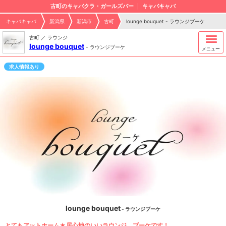
古町のキャバクラ・ガールズバー
キャバキャバ
キャバキャバ
新潟県
新潟市
古町
lounge bouquet - ラウンジブーケ
古町 ／ ラウンジ
lounge bouquet
-
ラウンジブーケ
メニュー
求人情報あり
lounge bouquet
- ラウンジブーケ
とてもアットホーム★居心地のいいラウンジ、ブーケです！