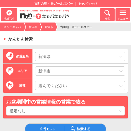
古町の朝・昼ガールズバー
キャバキャバ
地域TOP
検索
メニュー
キャバキャバ
新潟県
新潟市
古町朝・昼ガールズバー
かんたん検索
都道府県
エリア
業種
お盆期間中の営業情報の営業で絞る
0
件
検索する
ヒット