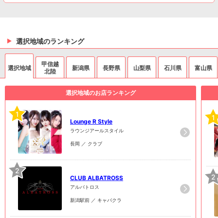
選択地域のランキング
甲信越
選択地域
新潟県
長野県
山梨県
石川県
富山県
北陸
選択地域のお店ランキング
1
1
Lounge R Style
ラウンジアールスタイル
長岡 ／ クラブ
2
2
CLUB ALBATROSS
アルバトロス
新潟駅前 ／ キャバクラ