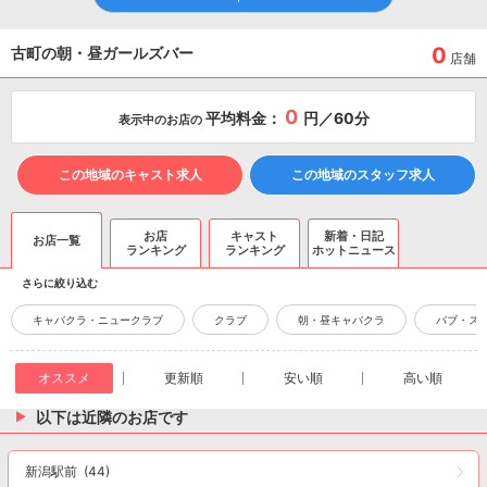
0
古町の朝・昼ガールズバー
店舗
0
平均料金：
円／60分
表示中のお店の
この地域のキャスト求人
この地域のスタッフ求人
お店
キャスト
新着・日記
お店一覧
ランキング
ランキング
ホットニュース
さらに絞り込む
キャバクラ・ニュークラブ
クラブ
朝・昼キャバクラ
パブ・ス
オススメ
更新順
安い順
高い順
以下は近隣のお店です
新潟駅前
(44)