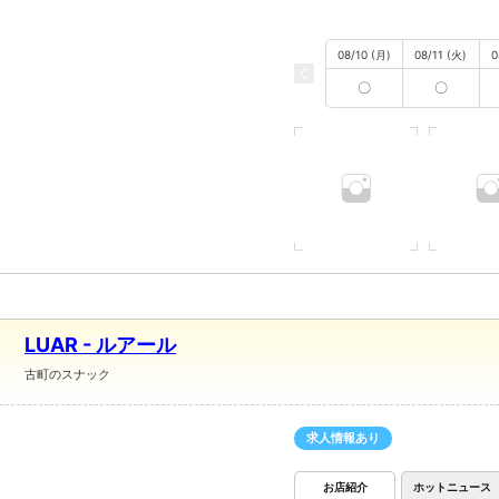
08/10 (月)
08/11 (火)
0
〇
〇
LUAR - ルアール
古町のスナック
求人情報あり
お店紹介
ホットニュース