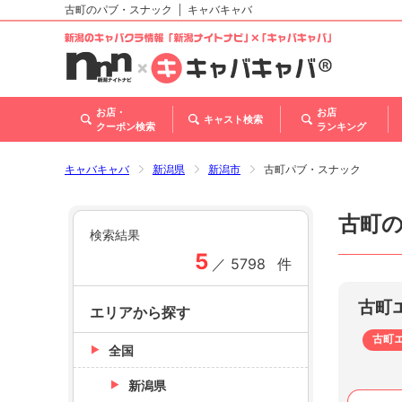
古町のパブ・スナック
キャバキャバ
北海道
東北
関東
甲信越・北陸
東海
関西
中国
四国
九州・沖縄
トップ
お店・
お店
キャスト検索
クーポン検索
ランキング
キャバキャバ
新潟県
新潟市
古町パブ・スナック
古町
検索結果
5
／
5798
件
古町
エリアから探す
古町
全国
新潟県