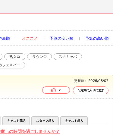
更新順
オススメ
予算の安い順
予算の高い順
熟女系
ラウンジ
スナキャバ
カフェ＆バー
2026/08/07
更新時：
2
☆お気に入りに追加
キャスト日記
スタッフ求人
キャスト求人
で癒しの時間を過ごしませんか？