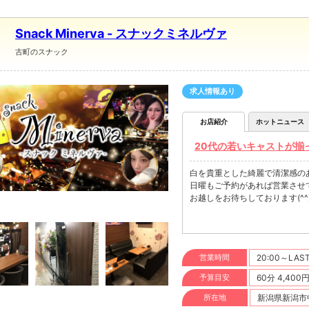
Snack Minerva - スナックミネルヴァ
古町のスナック
求人情報あり
お店紹介
ホットニュース
20代の若いキャストが揃っ
白を貴重とした綺麗で清潔感のあ
日曜もご予約があれば営業させて頂き
お越しをお待ちしております(^^
営業時間
20:00～LAS
予算目安
60分 4,400
所在地
新潟県新潟市中央