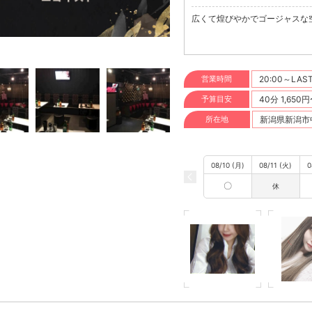
広くて煌びやかでゴージャスな
営業時間
20:00～LAS
予算目安
40分 1,650
所在地
新潟県新潟市中
08/10 (月)
08/11 (火)
0
〇
休