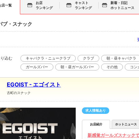
お店
キャスト
新着・日記
お店一覧
ランキング
ランキング
ホットニュース
パブ・スナック
絞り込む
キャバクラ・ニュークラブ
クラブ
朝・昼キャバクラ
ガールズバー
朝・昼ガールズバー
その他
コン
EGOIST - エゴイスト
古町のスナック
求人情報あり
お店紹介
ホットニュース
新感覚ガールズスナック