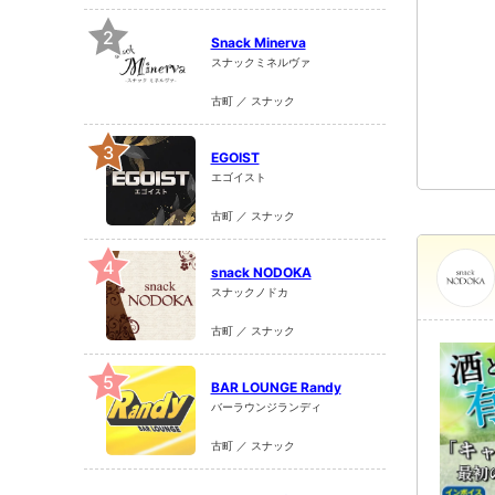
2
Snack Minerva
スナックミネルヴァ
古町 ／ スナック
3
EGOIST
エゴイスト
古町 ／ スナック
4
snack NODOKA
スナックノドカ
古町 ／ スナック
5
BAR LOUNGE Randy
バーラウンジランディ
古町 ／ スナック