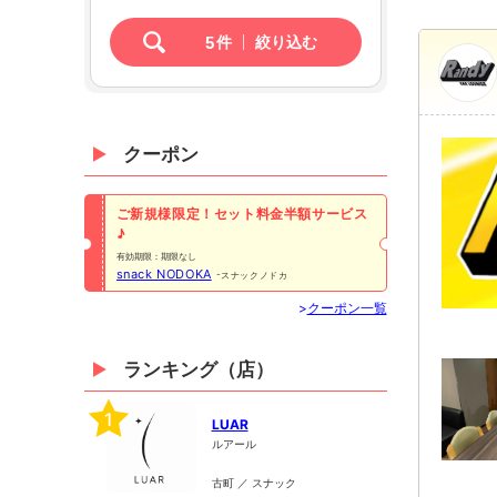
5
件
絞り込む
クーポン
ご新規様限定！セット料金半額サービス
♪
有効期限：期限なし
snack NODOKA
スナックノドカ
>
クーポン一覧
ランキング（店）
1
LUAR
ルアール
古町 ／ スナック