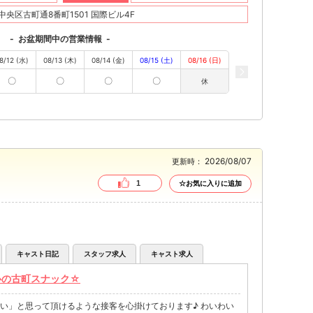
央区古町通8番町1501 国際ビル4F
-
お盆期間中の営業情報
-
8/12 (水)
08/13 (木)
08/14 (金)
08/15 (土)
08/16 (日)
〇
〇
〇
〇
休
2026/08/07
更新時：
1
☆お気に入りに追加
キャスト日記
スタッフ求人
キャスト求人
心の古町スナック☆
た来たい」と思って頂けるような接客を心掛けております♪ わいわい