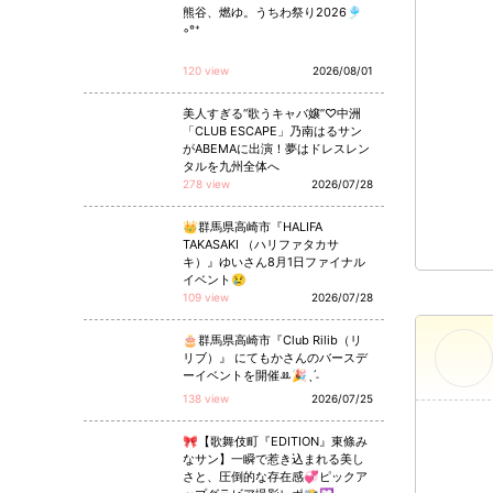
熊谷、燃ゆ。うちわ祭り2026🎐
◦°⁺
120 view
2026/08/01
美人すぎる“歌うキャバ嬢”♡中洲
「CLUB ESCAPE」乃南はるサン
がABEMAに出演！夢はドレスレン
タルを九州全体へ
278 view
2026/07/28
👑群馬県高崎市『HALIFA
TAKASAKI （ハリファタカサ
キ）』ゆいさん8月1日ファイナル
イベント😢
109 view
2026/07/28
🎂群馬県高崎市『Club Rilib（リ
リブ）』 にてもかさんのバースデ
ーイベントを開催ꔛ🎉ˎˊ˗
138 view
2026/07/25
🎀【歌舞伎町『EDITION』東條み
なサン】一瞬で惹き込まれる美し
さと、圧倒的な存在感💞ピックア