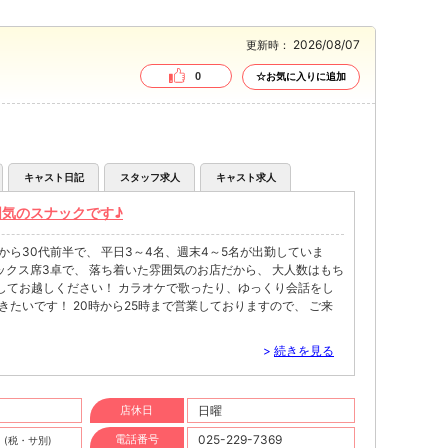
2026/08/07
更新時：
0
☆お気に入りに追加
キャスト日記
スタッフ求人
キャスト求人
気のスナックです♪
から30代前半で、 平日3～4名、週末4～5名が出勤していま
カラオケで歌ったり、ゆっくり会話をし
営業しておりますので、 ご来
>
続きを見る
店休日
日曜
円
電話番号
025-229-7369
(税・サ別)