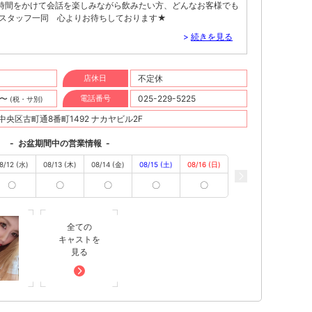
時間をかけて会話を楽しみながら飲みたい方、どんなお客様でも
 スタッフ一同 心よりお待ちしております★
>
続きを見る
店休日
不定休
円〜
電話番号
025-229-5225
(税・サ別)
央区古町通8番町1492 ナカヤビル2F
-
お盆期間中の営業情報
-
8/12 (水)
08/13 (木)
08/14 (金)
08/15 (土)
08/16 (日)
〇
〇
〇
〇
〇
全ての
キャストを
見る