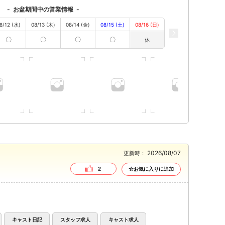
-
お盆期間中の営業情報
-
8/12 (水)
08/13 (木)
08/14 (金)
08/15 (土)
08/16 (日)
〇
〇
〇
〇
休
2026/08/07
更新時：
2
☆お気に入りに追加
キャスト日記
スタッフ求人
キャスト求人