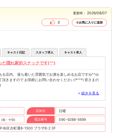
2026/08/07
更新時：
2
☆お気に入りに追加
キャスト日記
スタッフ求人
キャスト求人
た隠れ家的スナックです(^^)
る店内。 落ち着いた雰囲気でお酒を楽しめるお店です(o^^o)
ますので お気軽にお問い合わせください(*^^*) 皆さまの
)
>
続きを見る
T
店休日
日曜
円
電話番号
090-9288-5699
(税・サ別)
区古町通8-1500 プラザ8-2 3F