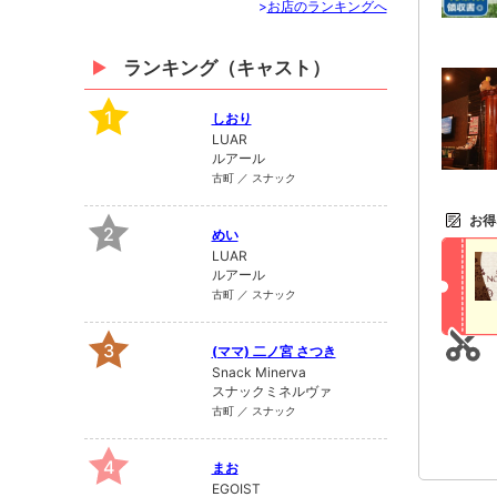
>
お店のランキングへ
ランキング（キャスト）
1
しおり
LUAR
ルアール
古町 ／ スナック
お得
2
めい
LUAR
ルアール
古町 ／ スナック
3
(ママ) 二ノ宮 さつき
Snack Minerva
スナックミネルヴァ
古町 ／ スナック
4
まお
EGOIST