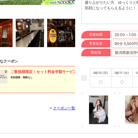
盛り上がりたい方、ゆっくりと
笑顔になってもらえるように！
営業時間
20:00～1:00
予算目安
90分 5,500
所在地
新潟県新潟市中
なクーポン
ご新規様限定！セット料金半額サービス♪
08/10 (月)
08/11 (火)
0
有効期限：期限なし
〇
〇
>
クーポン一覧