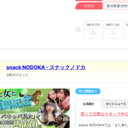
所在地
新潟県新潟市中
08/10 (月)
08/11 (火)
0
〇
〇
snack NODOKA - スナックノドカ
古町のスナック
求人情報あり
お店紹介
ホットニュース
若くて元気なスタッフ中
snack NODOKAでは「ま