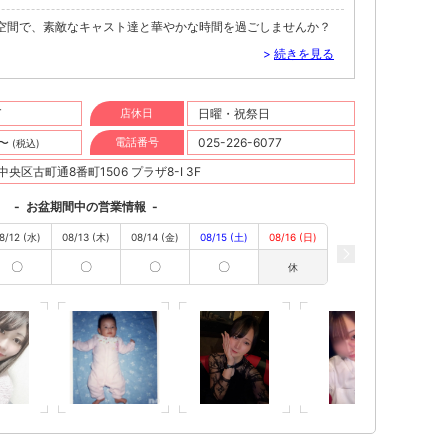
空間で、素敵なキャスト達と華やかな時間を過ごしませんか？
>
続きを見る
T
店休日
日曜・祝祭日
円〜
電話番号
025-226-6077
(税込)
央区古町通8番町1506 プラザ8-I 3F
-
お盆期間中の営業情報
-
8/12 (水)
08/13 (木)
08/14 (金)
08/15 (土)
08/16 (日)
〇
〇
〇
〇
休