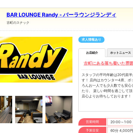
BAR LOUNGE Randy - バーラウンジランディ
古町のスナック
求人情報あり
お店紹介
ホットニュース
古町にある落ち着いた雰囲
スタッフの平均年齢は20代前半
す！ 店内はカウンター4席、ボックス席3卓で、 落ち着いた雰囲気のお店だから、 大人数はもち
ろんお一人でも少人数でも安心してお越しください！ 
たり、 楽しい時間を過ごして頂きたいです！ 20時から25時まで
店心よりお待ちしております！
営業時間
20:00～1:00
予算目安
60分 4,000