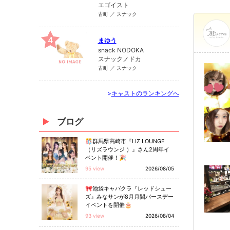
エゴイスト
古町 ／ スナック
4
まゆう
snack NODOKA
スナックノドカ
古町 ／ スナック
>
キャストのランキングへ
ブログ
🎊群馬県高崎市『LIZ LOUNGE
（リズラウンジ ）』さん2周年イ
ベント開催！🎉
95 view
2026/08/05
🎀池袋キャバクラ『レッドシュー
ズ』みなサンが8月月間バースデー
イベントを開催🎂
93 view
2026/08/04