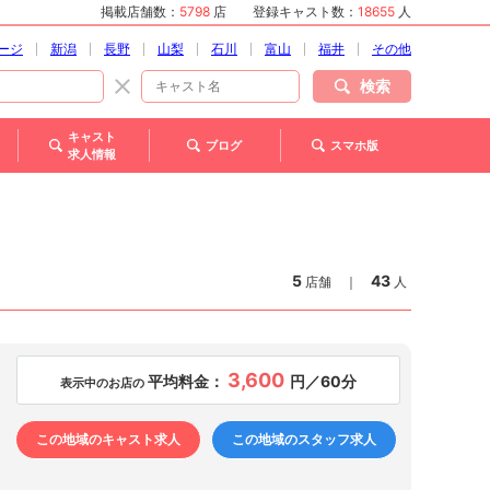
掲載店舗数：
5798
店
登録キャスト数：
18655
人
ージ
新潟
長野
山梨
石川
富山
福井
その他
検索
キャスト
ブログ
スマホ版
求人情報
5
43
店舗
｜
人
3,600
平均料金：
円／60分
表示中のお店の
この地域のキャスト求人
この地域のスタッフ求人