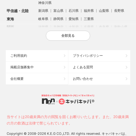
神奈川県
甲信越・北陸
新潟県
富山県
石川県
福井県
山梨県
長野県
東海
岐阜県
静岡県
愛知県
三重県
関西
滋賀県
京都府
大阪府
兵庫県
奈良県
和歌山県
中国
鳥取県
島根県
岡山県
広島県
山口県
全部見る
四国
徳島県
香川県
愛媛県
高知県
九州・沖縄
福岡県
佐賀県
長崎県
熊本県
大分県
宮崎県
ご利用規約
プライバシポリシー
鹿児島県
沖縄県
掲載店舗募集中
よくある質問
人気のエリアからお店を探す
会社概要
お問い合わせ
新宿のキャバクラ
歌舞伎町のキャバクラ
札幌市のキャバクラ
すすきののキャバクラ
北新地のキャバクラ
池袋のキャバクラ
ミナミのキャバクラ
大宮のキャバクラ
新潟市のキャバクラ
六本木のキャバクラ
高崎市のキャバクラ
池袋駅（西口）のキャバクラ
池袋駅（東口）のキャバクラ
宇都宮市のキャバクラ
当サイトは20歳未満の方の閲覧を固くお断りいたします。また、20歳未満
新潟駅前のキャバクラ
上野のキャバクラ
福岡市のキャバクラ
の方の飲酒は法律で禁じられています。
函館市のキャバクラ
長野市のキャバクラ
中洲のキャバクラ
Copyright © 2008-2026 K.E.G CO.,LTD. All rights reserved. キャバキャバは、