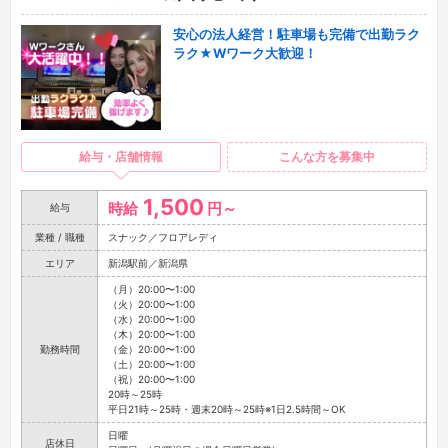
安心の法人経営！駐車場も完備で出勤ラク
ラク★Wワーク大歓迎！
給与・店舗情報
こんな方を募集中
1,500
時給
円～
給与
業種 / 職種
スナック／フロアレディ
エリア
新潟駅前／新潟県
（月）20:00〜1:00
（火）20:00〜1:00
（水）20:00〜1:00
（木）20:00〜1:00
勤務時間
（金）20:00〜1:00
（土）20:00〜1:00
（祝）20:00〜1:00
20時～25時
平日21時～25時・週末20時～25時※1日2.5時間～OK
日曜
店休日