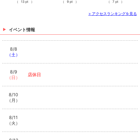
（
13 pt
）
（
9 pt
）
（
7 pt
）
> アクセスランキングを見る
イベント情報
8/8
（土）
8/9
店休日
（日）
8/10
（月）
8/11
（火）