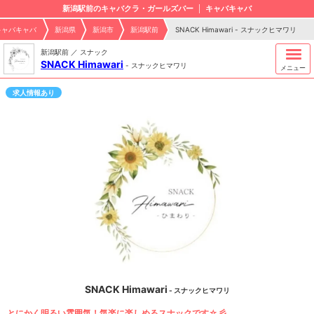
新潟駅前のキャバクラ・ガールズバー
キャバキャバ
キャバキャバ
新潟県
新潟市
新潟駅前
SNACK Himawari - スナックヒマワリ
新潟駅前 ／ スナック
SNACK Himawari
-
スナックヒマワリ
メニュー
求人情報あり
SNACK Himawari
- スナックヒマワリ
とにかく明るい雰囲気！気楽に楽しめるスナックです☆彡