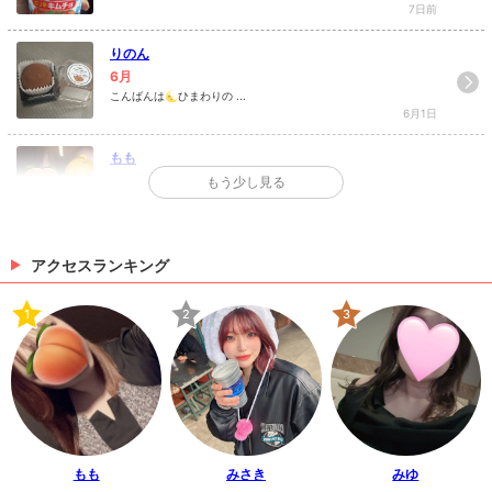
7日前
りのん
6月
こんばんは🌜ひまわりの ...
6月1日
もも
10_🎉
もう少し見る
こんにちは！ひまわりのももです...
5月13日
アクセスランキング
>
日記一覧を見る
1
2
3
もも
みさき
みゆ