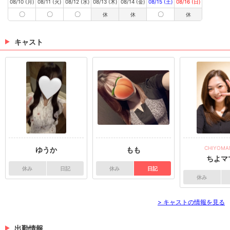
08/10 (月)
08/11 (火)
08/12 (水)
08/13 (木)
08/14 (金)
08/15 (土)
08/16 (日)
〇
〇
〇
〇
休
休
休
キャスト
CHIYOMA
ゆうか
もも
ちよマ
休み
日記
休み
日記
休み
> キャストの情報を見る
出勤情報