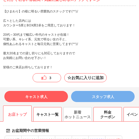
【ひまわり】の様に明るい雰囲気のスナックです(^^)/
広々とした店内には
カウンター5席とBOX席2卓をご用意しております！
20代～30代まで幅広い年代のキャストが在籍！
可愛い系、キレイ系、元気で明るい女の子と、
個性あふれるキャストと毎日元気に営業してます(^^)/
最大20名までの貸し切りにも対応しておりますので
お気軽にお問い合わせ下さい！
皆様のご来店お待ちしております！
☆お気に入りに追加
3
キャスト求人
スタッフ求人
新着
料金
お店トップ
キャスト一覧
イベン
ホットニュース
クーポン
お盆期間中の営業情報