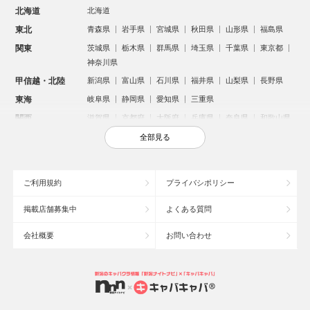
北海道
北海道
東北
青森県
岩手県
宮城県
秋田県
山形県
福島県
関東
茨城県
栃木県
群馬県
埼玉県
千葉県
東京都
神奈川県
甲信越・北陸
新潟県
富山県
石川県
福井県
山梨県
長野県
東海
岐阜県
静岡県
愛知県
三重県
関西
滋賀県
京都府
大阪府
兵庫県
奈良県
和歌山県
中国
鳥取県
島根県
岡山県
広島県
山口県
全部見る
四国
徳島県
香川県
愛媛県
高知県
九州・沖縄
福岡県
佐賀県
長崎県
熊本県
大分県
宮崎県
ご利用規約
プライバシポリシー
鹿児島県
沖縄県
掲載店舗募集中
よくある質問
人気のエリアからお店を探す
会社概要
お問い合わせ
新宿のキャバクラ
歌舞伎町のキャバクラ
北新地のキャバクラ
札幌市のキャバクラ
すすきののキャバクラ
池袋のキャバクラ
ミナミのキャバクラ
大宮のキャバクラ
新潟市のキャバクラ
六本木のキャバクラ
池袋駅（西口）のキャバクラ