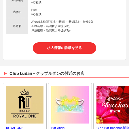
勤務時間
※応相談
日曜
店休日
※応相談
JR信越本線(直江津～新潟) - 新潟駅より徒歩3分
最寄駅
JR白新線 - 新潟駅より徒歩3分
JR越後線 - 新潟駅より徒歩3分
求人情報の詳細を見る
Club Ludan - クラブルダンの付近のお店
ROYAL ONE
Bar Angel
Girls Bar Bacchus新