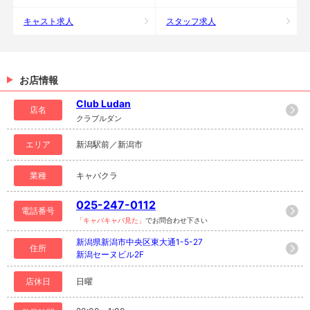
キャスト求人
スタッフ求人
お店情報
Club Ludan
店名
クラブルダン
エリア
新潟駅前／新潟市
業種
キャバクラ
025-247-0112
電話番号
「キャバキャバ見た」
でお問合わせ下さい
新潟県新潟市中央区東大通1-5-27
住所
新潟セーヌビル2F
店休日
日曜