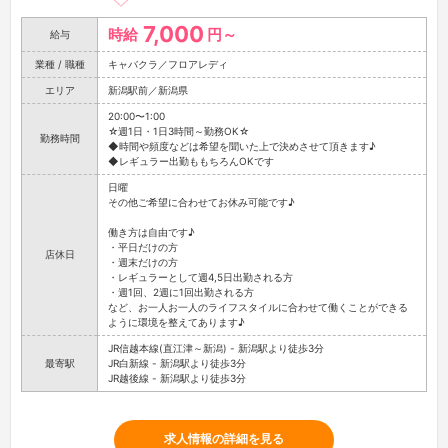
7,000
時給
円～
給与
業種 / 職種
キャバクラ／フロアレディ
エリア
新潟駅前／新潟県
20:00〜1:00
☆週1日・1日3時間～勤務OK☆
勤務時間
◆時間や頻度などは希望を聞いた上で決めさせて頂きます♪
◆レギュラー出勤ももちろんOKです
日曜
その他ご希望に合わせてお休み可能です♪
働き方は自由です♪
・平日だけの方
店休日
・週末だけの方
・レギュラーとして週4,5日出勤される方
・週1回、2週に1回出勤される方
など、お一人お一人のライフスタイルに合わせて働くことができる
ように環境を整えてあります♪
JR信越本線(直江津～新潟) - 新潟駅より徒歩3分
最寄駅
JR白新線 - 新潟駅より徒歩3分
JR越後線 - 新潟駅より徒歩3分
求人情報の詳細を見る