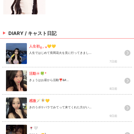
DIARY / キャスト日記
人生初ᴗ̥̥ .̼ ᴗ̥💛💛
人生ではじめて長岡花火を見に行ってきまし...
7日前
活動️☀️🍀* ゚
きょうはお昼から活動❣&#...
8日前
感激🪄︎︎🧚🏻💛
きのうポケパラでみてって来てくれた方がい...
9日前
🍷‎🤍