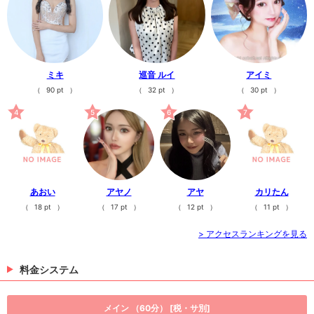
きゃばきゃば#
>
日記一覧を見る
ミキ
巡音 ルイ
アイミ
（
90 pt
）
（
32 pt
）
（
30 pt
）
4
5
6
7
あおい
アヤノ
アヤ
カリたん
（
18 pt
）
（
17 pt
）
（
12 pt
）
（
11 pt
）
> アクセスランキングを見る
料金システム
メイン （60分） [税・サ別]