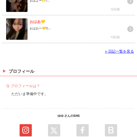
おはよー🫶Ἷ...
12日前
おはあ💛
おはおー💛Ὁ...
13日前
>
日記一覧を見る
プロフィール
Q. プロフィールは？
ただいま準備中です。
ゆゆ さんのSNS