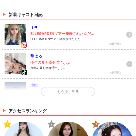
受けている方々や企業様がある中、宣伝や告知など
（05/11 10:43）
大々的に告知するのを控えておりました💦・・新潟は
時短要請も終わりルダンも10日から通常営業に戻りま
新着キャスト日記
1月1日、金曜日☃️・謹んで新春をお祝い申し上
したので、これからまた定期的にイベント告知やキャ
げます🎍・昨年は格別のご贔屓御礼申...
1月1日、金曜日☃️・謹んで新春をお祝い申し上げます
ストの紹介などを投稿していこうと思いますので是非
ミキ
🎍・昨年は格別のご贔屓御礼申し上げます。・本年も
皆様、クラブルダンを今後ともよろしくお願い致しま
変わらぬご愛顧何卒よろしくお願いいたします！・旧
ELLEGARDENツアー発表されたんだ...
す🙇‍♂️・当店ではアルコール消毒、検温、換気、閉店後
年中は一方ならぬご愛顧感謝申し上げます。本年もど
ELLEGARDENツアー発表されたんだ...
（01/01 19:42）
店内消毒などの予防対策は常に実施しておりま
10時間前
うかよろしくお願い申し上げます🙇‍♂️・・ルダンは2日か
す！・・・・本日も多数のキャストを揃えて皆さまの
ら営業を再開し10日まで休まず営業致します✨・本年
ご来店をお待ちしております✨・・☆求人情報☆①フ
>
ホットニュース一覧を見る
もスタッフ一同精進して参りますので皆様よろしくお
華 まる
ロアレディ（給料）3000円〜+業績給②ホールスタッ
願い申し上げます🙇‍♂️🙇‍♀ ・・・本日も多数のキャストを
今年の夏も幸せ🍧^‬ ܸ. ̫ .ܸ ‪...
フ（給料）アルバイト・正社員（ア）時給1000円〜
揃えて皆さまのご来店をお待ちしております✨・☆求
今年の夏も幸せ🍧^‬ ܸ. ̫ .ܸ ‪...
+能力給（正）月給20万〜+能力給③ドライバー（給
人情報☆①フロアレディ（給料）3000円〜+業績給
4時間前
料）距離により変動・☆フロアレディ、ホールスタッ
②ホールスタッフ（給料）アルバイト・正社員（ア）
フどちらも経験者、未経験問わず気軽にお越しくださ
時給1000円〜+能力給（正）月給20万〜+能力給③ド
い✨・※研修期間有り※交通費支給※詳しくはDM下さ
ゆゆ
ライバー（給料）距離により変動・☆フロアレディ、
い✨・・・・#Ludan#ルダン#新店舗#高級#キャバク
人生初ᴗ̥̥ .̼ ᴗ̥💛💛
もう少し見る
ホールスタッフどちらも経験者、未経験問わず気軽に
ラ#キャバクラ求人#キャバ嬢#キャスト#ボーイ#ヘア
人生ではじめて長岡花火を見に行ってきまし...
お越しください✨・※研修期間有り※交通費支給※詳し
メイク#フクロウ#新潟#新潟駅前#飲み屋#求人#シャ
7日前
くはDM下さい✨・・#Ludan#ルダン#新店舗#高級#
ンパン#ナイト#ナイトビジネス#ギャル#クラブ#キャ
キャバクラ#キャバクラ求人#キャバ嬢#キャスト#ボー
アクセスランキング
バ図鑑##新潟ナイトナビ#Andy#Dremo#nnn#ナイツ
Jena
イ#ヘアメイク#フクロウ#新潟#新潟駅前#飲み屋#求
ネット#ポケパラ#きゃばきゃば#体入ショコラ#
もうすぐです😌
人#シャンパン#ナイト#ナイトビジネス#ギャル#クラ
1
2
3
今週は水,木,金,土曜日出勤予定です！何...
ブ#キャバ図鑑#いいねした人全員フォロー#新潟ナイ
14日前
トナビ#Andy#Dremo#nnn#ナイツネット#ポケパラ#