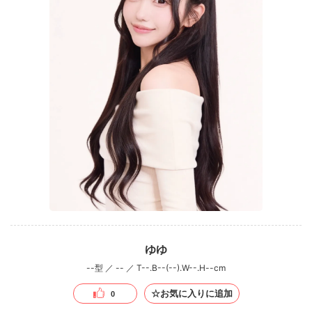
ゆゆ
--型 ／ -- ／ T--.B--(--).W--.H--cm
☆お気に入りに追加
0