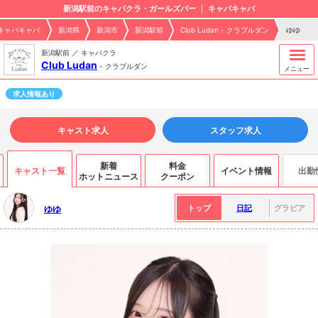
新潟駅前のキャバクラ・ガールズバー
キャバキャバ
キャバキャバ
新潟県
新潟市
新潟駅前
Club Ludan - クラブルダン
ゆゆ
新潟駅前 ／ キャバクラ
Club Ludan
-
クラブルダン
メニュー
求人情報あり
キャスト求人
スタッフ求人
新着
料金
キャスト一覧
イベント情報
出勤
ホットニュース
クーポン
トップ
日記
グラビア
ゆゆ