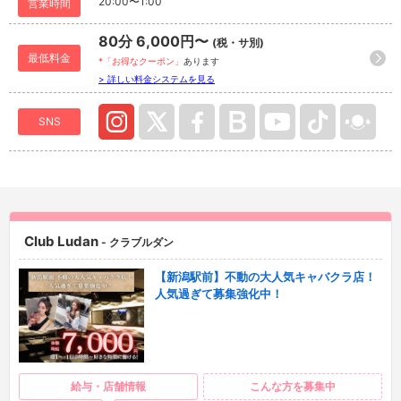
20:00〜1:00
営業時間
80分 6,000円〜
(税・サ別)
最低料金
*「お得なクーポン」
あります
> 詳しい料金システムを見る
SNS
Club Ludan
- クラブルダン
【新潟駅前】不動の大人気キャバクラ店！
人気過ぎて募集強化中！
給与・店舗情報
こんな方を募集中