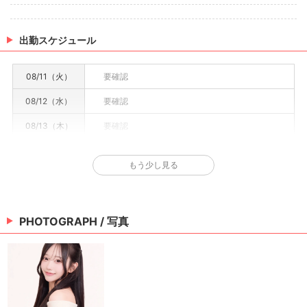
出勤スケジュール
08/11（火）
要確認
08/12（水）
要確認
08/13（木）
要確認
08/14（金）
要確認
もう少し見る
08/15（土）
要確認
08/16（日）
休み
PHOTOGRAPH / 写真
08/17（月）
要確認
※情報はあくまで予定でキャストまたは出勤情報は一部です。詳細はお店にお問い合わせく
ださい。