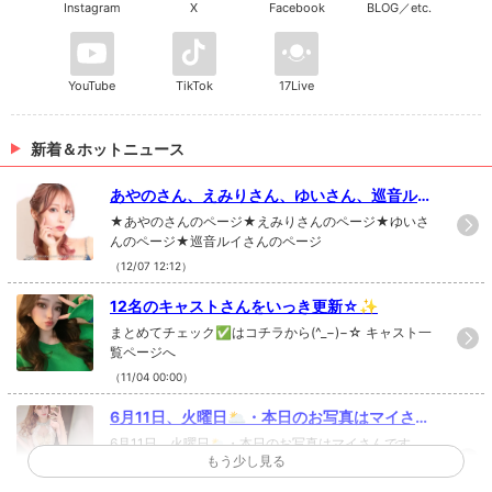
Instagram
X
Facebook
BLOG／etc.
YouTube
TikTok
17Live
新着＆ホットニュース
あやのさん、えみりさん、ゆいさん、巡音ルイ
さんの写真を更新!!
★あやのさんのページ★えみりさんのページ★ゆいさ
んのページ★巡音ルイさんのページ
（12/07 12:12）
12名のキャストさんをいっき更新☆✨
まとめてチェック✅はコチラから(^_−)−☆ キャスト一
覧ページへ
（11/04 00:00）
6月11日、火曜日🌥・本日のお写真はマイさん
です✨・@maimai_904・おは...
6月11日、火曜日🌥・本日のお写真はマイさんです
もう少し見る
✨・@maimai_904 ・おはようございます！・久しぶ
りの投稿になります！・新型コロナウイルスの影響を