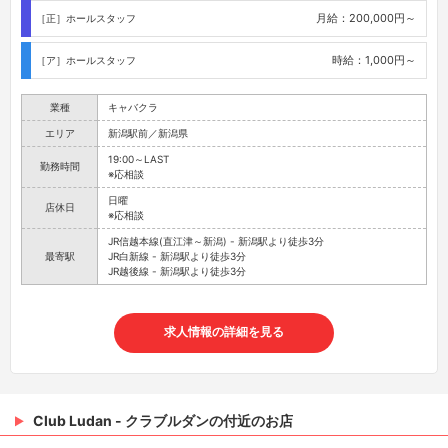
月給：200,000円～
［正］ホールスタッフ
時給：1,000円～
［ア］ホールスタッフ
業種
キャバクラ
エリア
新潟駅前／新潟県
19:00～LAST
勤務時間
※応相談
日曜
店休日
※応相談
JR信越本線(直江津～新潟) - 新潟駅より徒歩3分
最寄駅
JR白新線 - 新潟駅より徒歩3分
JR越後線 - 新潟駅より徒歩3分
求人情報の詳細を見る
Club Ludan - クラブルダンの付近のお店