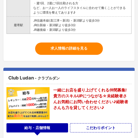
・週1回、2週に1回出勤される方
など、お一人お一人のライフスタイルに合わせて働くことができる
ように環境を整えてあります♪
JR信越本線(直江津～新潟) - 新潟駅より徒歩3分
最寄駅
JR白新線 - 新潟駅より徒歩3分
JR越後線 - 新潟駅より徒歩3分
求人情報の詳細を見る
Club Ludan
- クラブルダン
一緒にお店を盛り上げてくれる仲間募集!
貴方のスキルUPにつながる☆未経験者さ
んお気軽にお問い合わせください♪経験者
さんも力を貸してください♪
給与・店舗情報
こだわりポイント