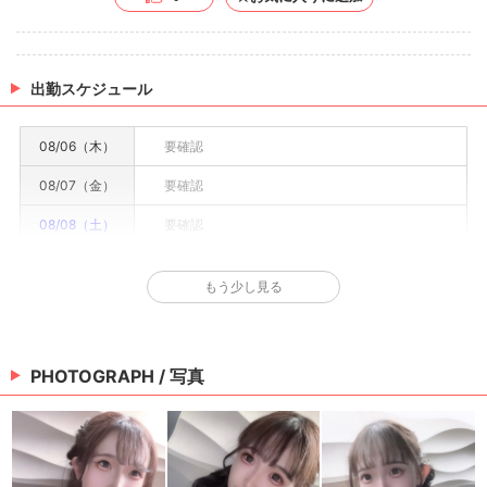
出勤スケジュール
08/06（木）
要確認
08/07（金）
要確認
08/08（土）
要確認
08/09（日）
休み
もう少し見る
08/10（月）
要確認
08/11（火）
要確認
PHOTOGRAPH / 写真
08/12（水）
要確認
※情報はあくまで予定でキャストまたは出勤情報は一部です。詳細はお店にお問い合わせく
ださい。