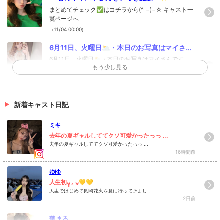
まとめてチェック✅はコチラから(^_−)−☆ キャスト一
覧ページへ
（11/04 00:00）
6月11日、火曜日🌥・本日のお写真はマイさん
です✨・@maimai_904・おは...
6月11日、火曜日🌥・本日のお写真はマイさんです
もう少し見る
✨・@maimai_904 ・おはようございます！・久しぶ
りの投稿になります！・新型コロナウイルスの影響を
受けている方々や企業様がある中、宣伝や告知など
（05/11 10:43）
大々的に告知するのを控えておりました💦・・新潟は
時短要請も終わりルダンも10日から通常営業に戻りま
新着キャスト日記
1月1日、金曜日☃️・謹んで新春をお祝い申し上
したので、これからまた定期的にイベント告知やキャ
げます🎍・昨年は格別のご贔屓御礼申...
1月1日、金曜日☃️・謹んで新春をお祝い申し上げます
ストの紹介などを投稿していこうと思いますので是非
ミキ
🎍・昨年は格別のご贔屓御礼申し上げます。・本年も
皆様、クラブルダンを今後ともよろしくお願い致しま
変わらぬご愛顧何卒よろしくお願いいたします！・旧
去年の夏ギャルしててクソ可愛かったっっ ...
す🙇‍♂️・当店ではアルコール消毒、検温、換気、閉店後
年中は一方ならぬご愛顧感謝申し上げます。本年もど
去年の夏ギャルしててクソ可愛かったっっ ...
（01/01 19:42）
店内消毒などの予防対策は常に実施しておりま
16時間前
うかよろしくお願い申し上げます🙇‍♂️・・ルダンは2日か
す！・・・・本日も多数のキャストを揃えて皆さまの
ら営業を再開し10日まで休まず営業致します✨・本年
ご来店をお待ちしております✨・・☆求人情報☆①フ
>
ホットニュース一覧を見る
もスタッフ一同精進して参りますので皆様よろしくお
ゆゆ
ロアレディ（給料）3000円〜+業績給②ホールスタッ
願い申し上げます🙇‍♂️🙇‍♀ ・・・本日も多数のキャストを
人生初ᴗ̥̥ .̼ ᴗ̥💛💛
フ（給料）アルバイト・正社員（ア）時給1000円〜
揃えて皆さまのご来店をお待ちしております✨・☆求
人生ではじめて長岡花火を見に行ってきまし...
+能力給（正）月給20万〜+能力給③ドライバー（給
人情報☆①フロアレディ（給料）3000円〜+業績給
2日前
料）距離により変動・☆フロアレディ、ホールスタッ
②ホールスタッフ（給料）アルバイト・正社員（ア）
フどちらも経験者、未経験問わず気軽にお越しくださ
時給1000円〜+能力給（正）月給20万〜+能力給③ド
い✨・※研修期間有り※交通費支給※詳しくはDM下さ
華 まる