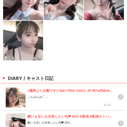
DIARY / キャスト日記
1週間ぶり出勤です( ᵒ̴&#=?ISO-2022-JP?B?eDMzNjs
mI3gzMzc7JiN4MzI0Oy0mI3gxRDUyOyYjeDMzND
こんばんは⏦ﾟ ...
smI3gzMzY7? = ̷̤ )♡
8日前
酸いも甘いも共有したいᙏ̤̫❤︎ #02 #新潟 #新潟キャバク
ラ#キャバクラ #キャバ嬢
酸いも甘いも共有したいᙏ̤̫❤︎ #02...