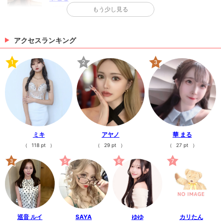
ライバー（給料）距離により変動・☆フロアレディ、
い✨・・・・#Ludan#ルダン#新店舗#高級#キャバク
1週間ぶり出勤です( ᵒ̴&#=?ISO...
もう少し見る
ホールスタッフどちらも経験者、未経験問わず気軽に
ラ#キャバクラ求人#キャバ嬢#キャスト#ボーイ#ヘア
こんばんは⏦ﾟ ...
お越しください✨・※研修期間有り※交通費支給※詳し
メイク#フクロウ#新潟#新潟駅前#飲み屋#求人#シャ
8日前
くはDM下さい✨・・#Ludan#ルダン#新店舗#高級#
ンパン#ナイト#ナイトビジネス#ギャル#クラブ#キャ
キャバクラ#キャバクラ求人#キャバ嬢#キャスト#ボー
アクセスランキング
バ図鑑##新潟ナイトナビ#Andy#Dremo#nnn#ナイツ
Jena
イ#ヘアメイク#フクロウ#新潟#新潟駅前#飲み屋#求
ネット#ポケパラ#きゃばきゃば#体入ショコラ#
もうすぐです😌
人#シャンパン#ナイト#ナイトビジネス#ギャル#クラ
1
2
3
今週は水,木,金,土曜日出勤予定です！何...
ブ#キャバ図鑑#いいねした人全員フォロー#新潟ナイ
9日前
トナビ#Andy#Dremo#nnn#ナイツネット#ポケパラ#
きゃばきゃば#
>
日記一覧を見る
ミキ
アヤノ
華 まる
（
118 pt
）
（
29 pt
）
（
27 pt
）
3
5
6
7
巡音 ルイ
SAYA
ゆゆ
カリたん