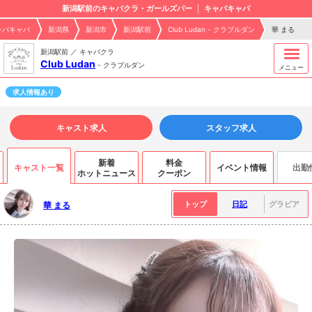
新潟駅前のキャバクラ・ガールズバー
キャバキャバ
ャバキャバ
新潟県
新潟市
新潟駅前
Club Ludan - クラブルダン
華 まる
新潟駅前 ／ キャバクラ
Club Ludan
-
クラブルダン
メニュー
求人情報あり
キャスト求人
スタッフ求人
新着
料金
キャスト一覧
イベント情報
出勤
ホットニュース
クーポン
トップ
日記
グラビア
華 まる