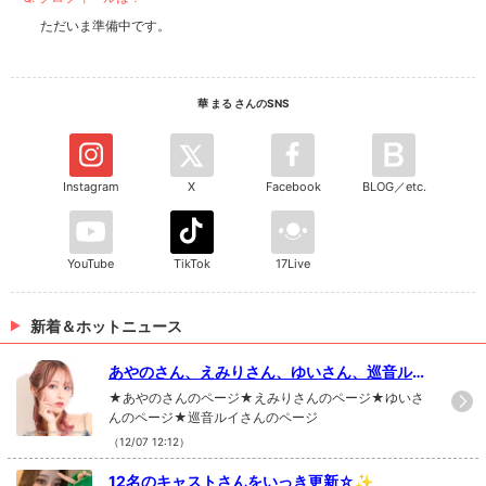
ただいま準備中です。
華 まる さんのSNS
Instagram
X
Facebook
BLOG／etc.
YouTube
TikTok
17Live
新着＆ホットニュース
あやのさん、えみりさん、ゆいさん、巡音ルイ
さんの写真を更新!!
★あやのさんのページ★えみりさんのページ★ゆいさ
んのページ★巡音ルイさんのページ
（12/07 12:12）
12名のキャストさんをいっき更新☆✨