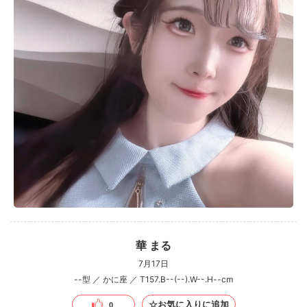
華 まる
7月17日
--型 ／ かに座 ／ T157.B--(--).W--.H--cm
☆お気に入りに追加
0