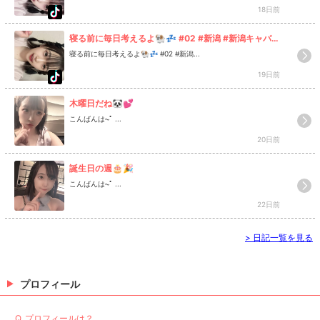
18日前
寝る前に毎日考えるよ🐏💤 #02 #新潟 #新潟キャバク
ラ #キャバクラ #キャバ嬢
寝る前に毎日考えるよ🐏💤 #02 #新潟...
19日前
木曜日だね🐼💕
こんばんは⏦ﾟ ...
20日前
誕生日の週🎂🎉
こんばんは⏦ﾟ ...
22日前
>
日記一覧を見る
プロフィール
Q. プロフィールは？