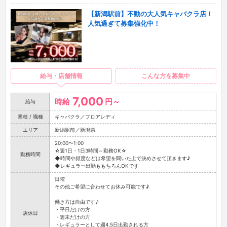
【新潟駅前】不動の大人気キャバクラ店！
人気過ぎて募集強化中！
給与・店舗情報
こんな方を募集中
7,000
時給
円～
給与
業種 / 職種
キャバクラ／フロアレディ
エリア
新潟駅前／新潟県
20:00〜1:00
☆週1日・1日3時間～勤務OK☆
勤務時間
◆時間や頻度などは希望を聞いた上で決めさせて頂きます♪
◆レギュラー出勤ももちろんOKです
日曜
その他ご希望に合わせてお休み可能です♪
働き方は自由です♪
・平日だけの方
店休日
・週末だけの方
・レギュラーとして週4,5日出勤される方