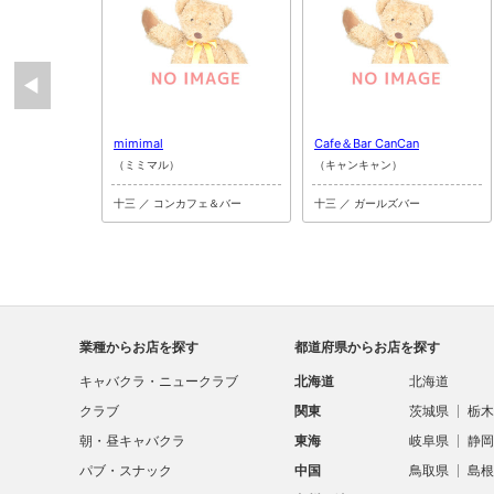
mimimal
Cafe＆Bar CanCan
（ミミマル）
（キャンキャン）
十三 ／ コンカフェ＆バー
十三 ／ ガールズバー
業種からお店を探す
都道府県からお店を探す
キャバクラ・ニュークラブ
北海道
北海道
クラブ
関東
茨城県
栃木
朝・昼キャバクラ
東海
岐阜県
静岡
パブ・スナック
中国
鳥取県
島根