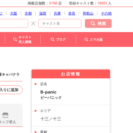
掲載店舗数：
5798
店
登録キャスト数：
18651
人
ジ
大阪
京都
滋賀
兵庫
奈良
和歌山
その他
検索
キャスト
ブログ
スマホ版
求人情報
お店情報
・昼キャバクラ
店名
入りに追加
B-panic
ビーパニック
エリア
十三／十三
タッフ求人
業種