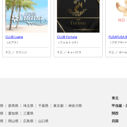
CLUB Luana
CLUB Fortuna
FUSAFUSA 
（ルアナ）
（フォルトゥナ）
（フサフサバ
十三 ／ ラウンジ
十三 ／ キャバクラ
十三 ／ ガー
東北
県
群馬県
埼玉県
千葉県
東京都
神奈川県
甲信越・
県
愛知県
三重県
関西
県
岡山県
広島県
山口県
四国