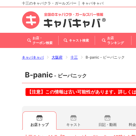
十三のキャバクラ・ガールズバー
キャバキャバ
北海道
東北
関東
甲信越・北陸
東海
関西
中国
四国
九州・沖縄
お店・
お店
キャスト検索
クーポン検索
ランキング
キャバキャバ
大阪府
十三
B-panic - ビーパニック
B-panic
- ビーパニック
【注意】この情報は古い可能性があります。詳しく
お店トップ
キャスト
日記・動画
料金