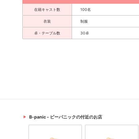
在籍キャスト数
100名
衣装
制服
卓・テーブル数
30卓
B-panic - ビーパニックの付近のお店