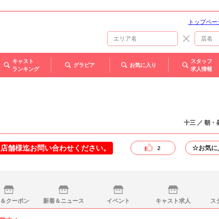
トップペー
キャスト
スタッフ
グラビア
お気に入り
ランキング
求人情報
十三 ／ 朝
は店舗様迄お問い合わせください。
☆お気に
2
＆クーポン
新着＆ニュース
イベント
キャスト求人
ス