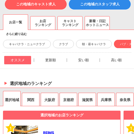
この地域のキャスト求人
この地域のスタッフ求人
お店
キャスト
新着・日記
お店一覧
ランキング
ランキング
ホットニュース
さらに絞り込む
キャバクラ・ニュークラブ
クラブ
朝・昼キャバクラ
パブ・ス
オススメ
更新順
安い順
高い順
選択地域のランキング
選択地域
関西
大阪府
京都府
滋賀県
兵庫県
奈良県
選択地域のお店ランキング
1
1
REIMS