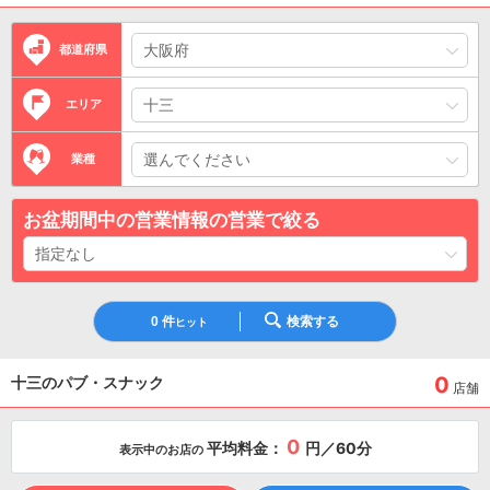
都道府県
エリア
業種
お盆期間中の営業情報の営業で絞る
0
件
検索する
ヒット
0
十三のパブ・スナック
店舗
0
平均料金：
円／60分
表示中のお店の