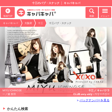
十三のパブ・スナック
キャバキャバ
地域TOP
検索
メニュー
キャバキャバ
大阪府
十三
十三パブ・スナック
MIYU ICHINOSE
十三 ／ キャバクラ
一ノ瀬 美羽
CLUB very very - ベリーベリー
>
バックナンバーを見る
かんたん検索