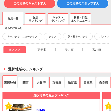
この地域のキャスト求人
この地域のスタッフ求人
お店
キャスト
新着・日記
お店一覧
ランキング
ランキング
ホットニュース
さらに絞り込む
キャバクラ・ニュークラブ
クラブ
朝・昼キャバクラ
パブ・ス
オススメ
更新順
安い順
高い順
選択地域のランキング
選択地域
関西
大阪府
京都府
滋賀県
兵庫県
奈良県
選択地域のお店ランキング
1
1
REIMS