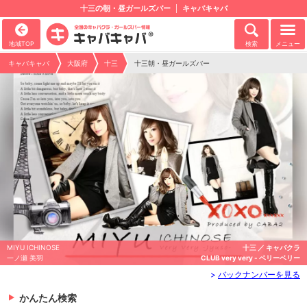
十三の朝・昼ガールズバー
キャバキャバ
地域TOP
検索
メニュー
キャバキャバ
大阪府
十三
十三朝・昼ガールズバー
MIYU ICHINOSE
十三 ／ キャバクラ
一ノ瀬 美羽
CLUB very very - ベリーベリー
>
バックナンバーを見る
かんたん検索