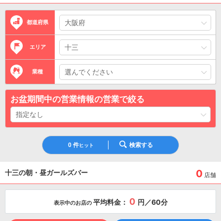
都道府県
エリア
業種
お盆期間中の営業情報の営業で絞る
0
件
検索する
ヒット
0
十三の朝・昼ガールズバー
店舗
0
平均料金：
円／60分
表示中のお店の