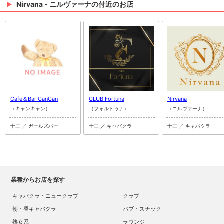
Nirvana - ニルヴァーナの付近のお店
Cafe＆Bar CanCan
CLUB Fortuna
Nirvana
（キャンキャン）
（フォルトゥナ）
（ニルヴァーナ）
十三 ／ ガールズバー
十三 ／ キャバクラ
十三 ／ キャバクラ
業種からお店を探す
キャバクラ・ニュークラブ
クラブ
朝・昼キャバクラ
パブ・スナック
熟女系
ラウンジ