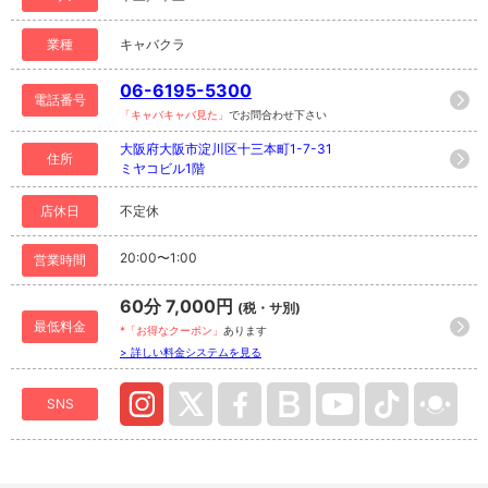
業種
キャバクラ
06-6195-5300
電話番号
「キャバキャバ見た」
でお問合わせ下さい
大阪府大阪市淀川区十三本町1-7-31
住所
ミヤコビル1階
店休日
不定休
20:00〜1:00
営業時間
60分 7,000円
(税・サ別)
最低料金
*「お得なクーポン」
あります
> 詳しい料金システムを見る
SNS