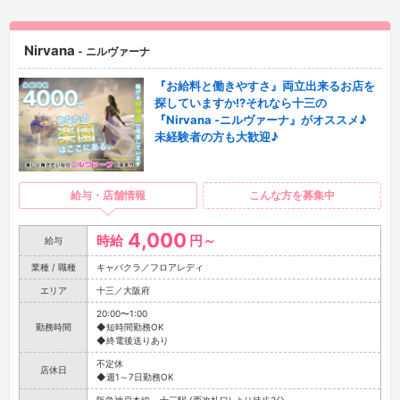
Nirvana
- ニルヴァーナ
『お給料と働きやすさ』両立出来るお店を
探していますか!?それなら十三の
『Nirvana -ニルヴァーナ』がオススメ♪
未経験者の方も大歓迎♪
給与・店舗情報
こんな方を募集中
4,000
時給
円～
給与
業種 / 職種
キャバクラ／フロアレディ
エリア
十三／大阪府
20:00〜1:00
勤務時間
◆短時間勤務OK
◆終電後送りあり
不定休
店休日
◆週1～7日勤務OK
阪急神戸本線 - 十三駅 (西改札口) より徒歩3分