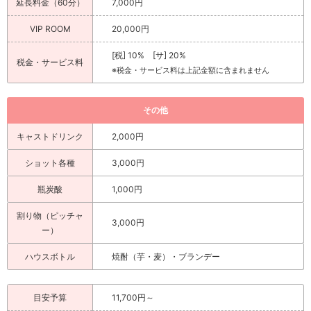
延長料金（60分）
7,000円
VIP ROOM
20,000円
[税] 10% [サ] 20%
税金・サービス料
※税金・サービス料は上記金額に含まれません
その他
キャストドリンク
2,000円
ショット各種
3,000円
瓶炭酸
1,000円
割り物（ピッチャ
3,000円
ー）
ハウスボトル
焼酎（芋・麦）・ブランデー
目安予算
11,700円～