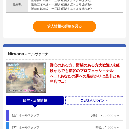
最寄駅
阪急宝塚本線 - 十三駅 (西改札口) より徒歩3分
阪急京都本線 - 十三駅 (西改札口) より徒歩3分
求人情報の詳細を見る
Nirvana
- ニルヴァーナ
野心のある方、野望のある方大歓迎♪未経
験からでも接客のプロフェッショナル
へ…！あなたの夢への足掛かりは是非とも
当店で…！
給与・店舗情報
こだわりポイント
月給：250,000円～
［正］ホールスタッフ
時給：1,500円～
［ア］ホールスタッフ