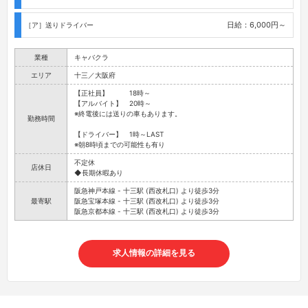
日給：6,000円～
［ア］送りドライバー
業種
キャバクラ
エリア
十三／大阪府
【正社員】 18時～
【アルバイト】 20時～
※終電後には送りの車もあります。
勤務時間
【ドライバー】 1時～LAST
※朝8時頃までの可能性も有り
不定休
店休日
◆長期休暇あり
阪急神戸本線 - 十三駅 (西改札口) より徒歩3分
最寄駅
阪急宝塚本線 - 十三駅 (西改札口) より徒歩3分
阪急京都本線 - 十三駅 (西改札口) より徒歩3分
求人情報の詳細を見る