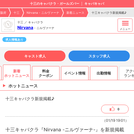
十三のキャバクラ・ガールズバー
キャバキャバ
大阪府
十三
Nirvana - ニルヴァーナ
新着ニュース
十三キャバクラ新規掲載♪
十三 ／ キャバクラ
Nirvana
-
ニルヴァーナ
メニュー
求人情報あり
キャスト求人
スタッフ求人
新着
料金
アク
イベント情報
出勤情報
ホットニュース
クーポン
ラン
ホットニュース
十三キャバクラ新規掲載♪
0
（01/19 19:01）
十三キャバクラ『Nirvana -ニルヴァーナ-』を新規掲載