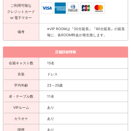
ご利用可能な
クレジットカード
or 電子マネー
※VIP ROOMは『30分延長』『60分延長』の延長
備考
毎に、各ROOM料金が発生致します。
店舗詳細情報
在籍キャスト数
15名
衣装
ドレス
平均年齢
23～25歳
卓・テーブル数
11卓
VIPルーム
あり
カラオケ
あり
喫煙
あり