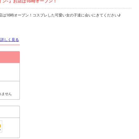
イン-』お店は16時オープン！
お店は16時オープン！コスプレした可愛い女の子達に会いにきてください♪
を詳しく見る
れません