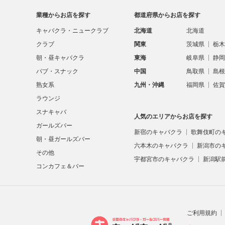
業種からお店を探す
都道府県からお店を探す
キャバクラ・ニュークラブ
北海道
北海道
クラブ
関東
茨城県
栃木
朝・昼キャバクラ
東海
岐阜県
静岡
パブ・スナック
中国
鳥取県
島根
熟女系
九州・沖縄
福岡県
佐賀
ラウンジ
スナキャバ
人気のエリアからお店を探す
ガールズバー
新宿のキャバクラ
歌舞伎町の
朝・昼ガールズバー
六本木のキャバクラ
新潟市の
その他
宇都宮市のキャバクラ
新潟駅
コンカフェ＆バー
ご利用規約