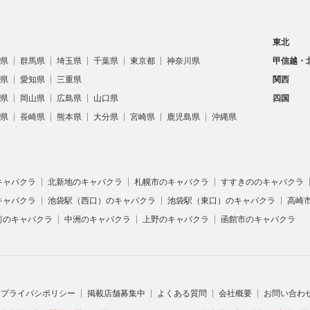
東北
県
群馬県
埼玉県
千葉県
東京都
神奈川県
甲信越・
県
愛知県
三重県
関西
県
岡山県
広島県
山口県
四国
県
長崎県
熊本県
大分県
宮崎県
鹿児島県
沖縄県
キャバクラ
北新地のキャバクラ
札幌市のキャバクラ
すすきののキャバクラ
キャバクラ
池袋駅（西口）のキャバクラ
池袋駅（東口）のキャバクラ
高崎
前のキャバクラ
中洲のキャバクラ
上野のキャバクラ
函館市のキャバクラ
プライバシポリシー
掲載店舗募集中
よくある質問
会社概要
お問い合わ