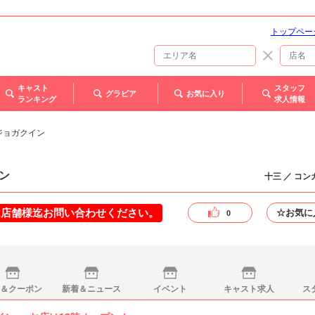
トップペー
キャスト
スタッフ
グラビア
お気に入り
ランキング
求人情報
ギジョガクイン
ン
十三 ／ コ
は店舗様迄お問い合わせください。
☆お気に
0
＆クーポン
新着＆ニュース
イベント
キャスト求人
ス