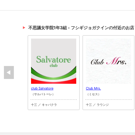
不思議女学院1年3組 - フシギジョガクインの付近のお店
club Salvatore
Club Mrs.
（サルバトーレ）
（ミセス）
十三 ／ キャバクラ
十三 ／ ラウンジ