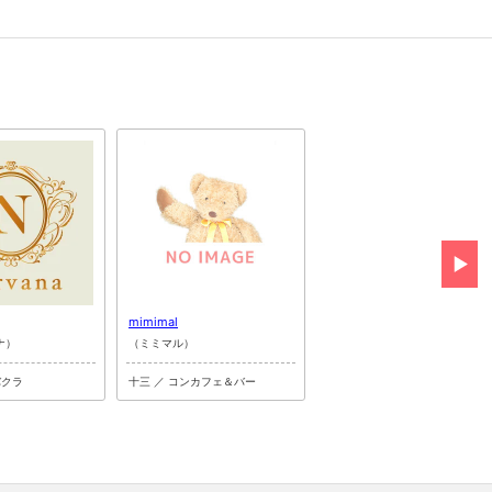
mimimal
Lapis Lazuli
ナ）
（ミミマル）
（ラピスラズリ）
バクラ
十三 ／ コンカフェ＆バー
十三 ／ ラウンジ