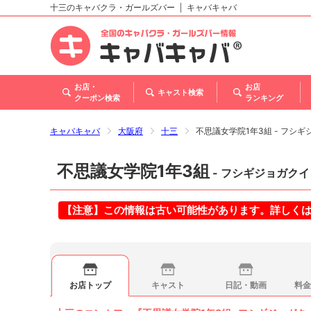
十三のキャバクラ・ガールズバー
キャバキャバ
北海道
東北
関東
甲信越・北陸
東海
関西
中国
四国
九州・沖縄
お店・
お店
キャスト検索
クーポン検索
ランキング
キャバキャバ
大阪府
十三
不思議女学院1年3組 - フシ
不思議女学院1年3組
- フシギジョガクイ
【注意】この情報は古い可能性があります。詳しく
お店トップ
キャスト
日記・動画
料金