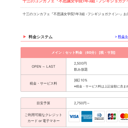
十三のコンカフェ『不思議女学院1年3組 -フシギジョガク
十三のコンカフェ『不思議女学院1年3組 -フシギジョガクイン-』
料金システム
>
料金
メイン：セット料金 （60分） [税・サ別]
2,500円
OPEN ～ LAST
飲み放題
[税] 10%
税金・サービス料
※税金・サービス料は上記金額に含ま
目安予算
2,750円～
ご利用可能な
クレジット
カード
or 電子マネー