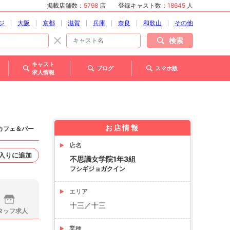
掲載店舗数：
5798
店
登録キャスト数：
18645
人
ジ
大阪
京都
滋賀
兵庫
奈良
和歌山
その他
検索
キャスト
ブログ
スマホ版
求人情報
お店情報
ンカフェ＆バー
店名
入りに追加
不思議女学院1年3組
フシギジョガクイン
エリア
十三／十三
タッフ求人
業種