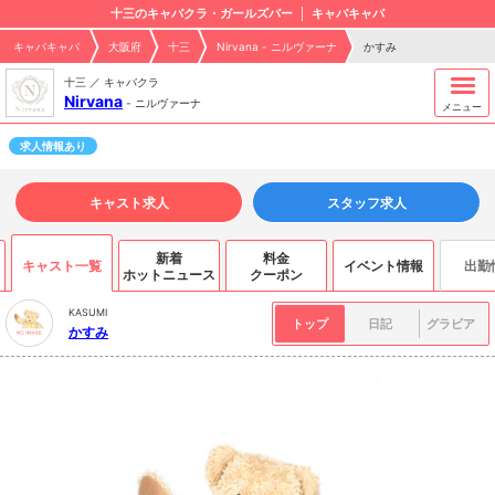
十三のキャバクラ・ガールズバー
キャバキャバ
キャバキャバ
大阪府
十三
Nirvana - ニルヴァーナ
かすみ
十三 ／ キャバクラ
Nirvana
-
ニルヴァーナ
メニュー
求人情報あり
キャスト求人
スタッフ求人
新着
料金
キャスト一覧
イベント情報
出勤
ホットニュース
クーポン
KASUMI
トップ
日記
グラビア
かすみ