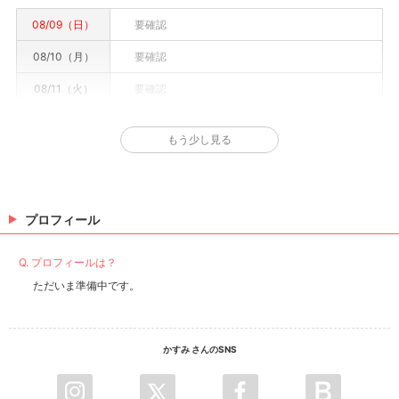
08/09（日）
要確認
08/10（月）
要確認
08/11（火）
要確認
08/12（水）
要確認
もう少し見る
08/13（木）
要確認
08/14（金）
要確認
08/15（土）
要確認
プロフィール
※情報はあくまで予定でキャストまたは出勤情報は一部です。詳細はお店にお問い合わせく
Q. プロフィールは？
ださい。
ただいま準備中です。
かすみ さんのSNS