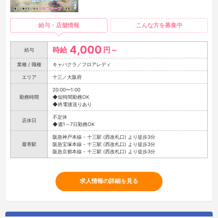
給与・店舗情報
こんな方を募集中
4,000
時給
円～
給与
業種 / 職種
キャバクラ／フロアレディ
エリア
十三／大阪府
20:00〜1:00
勤務時間
◆短時間勤務OK
◆終電後送りあり
不定休
店休日
◆週1～7日勤務OK
阪急神戸本線 - 十三駅 (西改札口) より徒歩3分
最寄駅
阪急宝塚本線 - 十三駅 (西改札口) より徒歩3分
阪急京都本線 - 十三駅 (西改札口) より徒歩3分
求人情報の詳細を見る