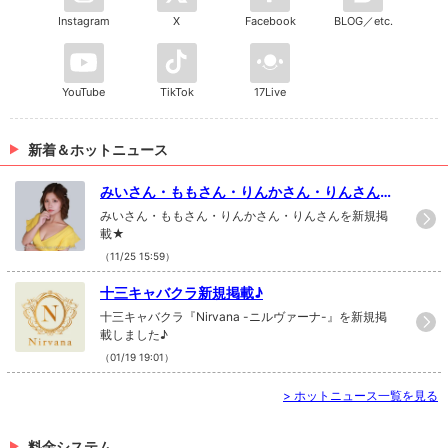
Instagram
X
Facebook
BLOG／etc.
YouTube
TikTok
17Live
新着＆ホットニュース
みいさん・ももさん・りんかさん・りんさんを
新規掲載★
みいさん・ももさん・りんかさん・りんさんを新規掲
載★
（11/25 15:59）
十三キャバクラ新規掲載♪
十三キャバクラ『Nirvana -ニルヴァーナ-』を新規掲
載しました♪
（01/19 19:01）
>
ホットニュース一覧を見る
料金システム