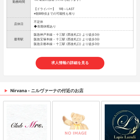
勤務時間
【ドライバー】 1時～LAST
※朝8時頃までの可能性も有り
不定休
店休日
◆長期休暇あり
阪急神戸本線 - 十三駅 (西改札口) より徒歩3分
最寄駅
阪急宝塚本線 - 十三駅 (西改札口) より徒歩3分
阪急京都本線 - 十三駅 (西改札口) より徒歩3分
求人情報の詳細を見る
Nirvana - ニルヴァーナの付近のお店