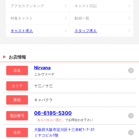
アクセスランキング
キャスト日記
特集キャスト
動画一覧
キャスト求人
スタッフ求人
お店情報
Nirvana
店名
ニルヴァーナ
エリア
十三／十三
業種
キャバクラ
06-6195-5300
電話番号
「キャバキャバ見た」
でお問合わせ下さい
大阪府大阪市淀川区十三本町1-7-31
住所
ミヤコビル1階