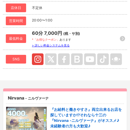
店休日
不定休
20:00〜1:00
営業時間
60分 7,000円
(税・サ別)
最低料金
*「お得なクーポン」
あります
> 詳しい料金システムを見る
SNS
Nirvana
- ニルヴァーナ
『お給料と働きやすさ』両立出来るお店を
探していますか!?それなら十三の
『Nirvana -ニルヴァーナ』がオススメ♪
未経験者の方も大歓迎♪