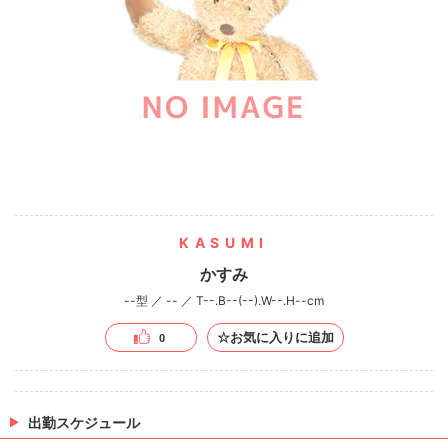
KASUMI
かすみ
--型 ／ -- ／ T--.B--(--).W--.H--cm
☆お気に入りに追加
0
出勤スケジュール