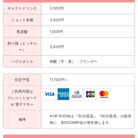
キャストドリンク
2,000円
ショット各種
3,000円
瓶炭酸
1,000円
割り物（ピッチャ
3,000円
ー）
ハウスボトル
焼酎（芋・麦）・ブランデー
目安予算
11,700円～
ご利用可能な
クレジットカード
or 電子マネー
※VIP ROOMは『30分延長』『60分延長』の延長
備考
毎に、各ROOM料金が発生致します。