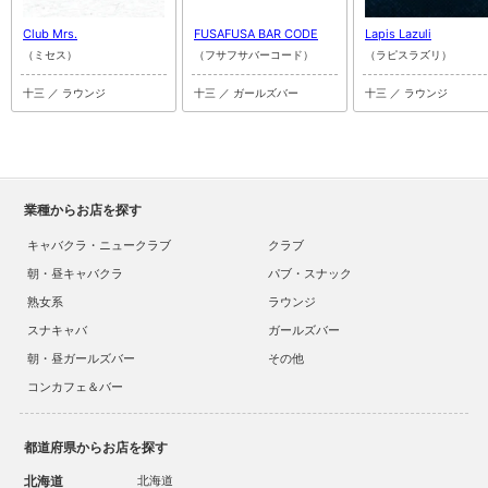
Club Mrs.
FUSAFUSA BAR CODE
Lapis Lazuli
（ミセス）
（フサフサバーコード）
（ラピスラズリ）
十三 ／ ラウンジ
十三 ／ ガールズバー
十三 ／ ラウンジ
業種からお店を探す
キャバクラ・ニュークラブ
クラブ
朝・昼キャバクラ
パブ・スナック
熟女系
ラウンジ
スナキャバ
ガールズバー
朝・昼ガールズバー
その他
コンカフェ＆バー
都道府県からお店を探す
北海道
北海道