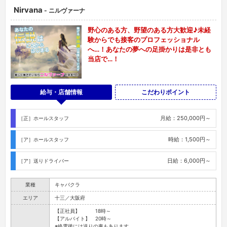
Nirvana
- ニルヴァーナ
野心のある方、野望のある方大歓迎♪未経
験からでも接客のプロフェッショナル
へ…！あなたの夢への足掛かりは是非とも
当店で…！
給与・店舗情報
こだわりポイント
月給：250,000円～
［正］ホールスタッフ
時給：1,500円～
［ア］ホールスタッフ
日給：6,000円～
［ア］送りドライバー
業種
キャバクラ
エリア
十三／大阪府
【正社員】 18時～
【アルバイト】 20時～
※終電後には送りの車もあります。