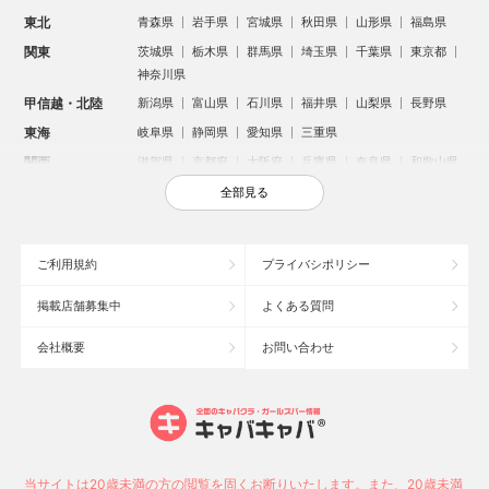
東北
青森県
岩手県
宮城県
秋田県
山形県
福島県
関東
茨城県
栃木県
群馬県
埼玉県
千葉県
東京都
神奈川県
甲信越・北陸
新潟県
富山県
石川県
福井県
山梨県
長野県
東海
岐阜県
静岡県
愛知県
三重県
関西
滋賀県
京都府
大阪府
兵庫県
奈良県
和歌山県
中国
鳥取県
島根県
岡山県
広島県
山口県
全部見る
四国
徳島県
香川県
愛媛県
高知県
九州・沖縄
福岡県
佐賀県
長崎県
熊本県
大分県
宮崎県
ご利用規約
プライバシポリシー
鹿児島県
沖縄県
掲載店舗募集中
よくある質問
人気のエリアからお店を探す
会社概要
お問い合わせ
新宿のキャバクラ
歌舞伎町のキャバクラ
札幌市のキャバクラ
すすきののキャバクラ
北新地のキャバクラ
池袋のキャバクラ
ミナミのキャバクラ
大宮のキャバクラ
新潟市のキャバクラ
六本木のキャバクラ
高崎市のキャバクラ
池袋駅（西口）のキャバクラ
池袋駅（東口）のキャバクラ
宇都宮市のキャバクラ
当サイトは20歳未満の方の閲覧を固くお断りいたします。また、20歳未満