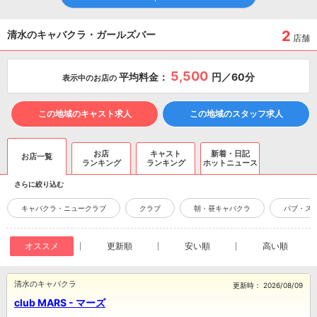
2
清水のキャバクラ・ガールズバー
店舗
5,500
平均料金：
円／60分
表示中のお店の
この地域のキャスト求人
この地域のスタッフ求人
お店
キャスト
新着・日記
お店一覧
ランキング
ランキング
ホットニュース
さらに絞り込む
キャバクラ・ニュークラブ
クラブ
朝・昼キャバクラ
パブ・ス
オススメ
更新順
安い順
高い順
清水のキャバクラ
更新時：
2026/08/09
club MARS - マーズ