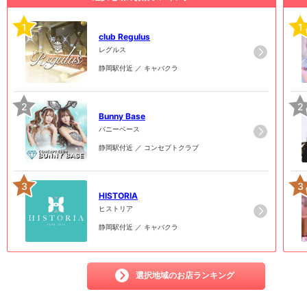
1
1
club Regulus
レグルス
静岡駅付近 ／ キャバクラ
2
2
Bunny Base
バニーベース
静岡駅付近 ／ コンセプトクラブ
3
3
HISTORIA
ヒストリア
静岡駅付近 ／ キャバクラ
選択地域のお店ランキング