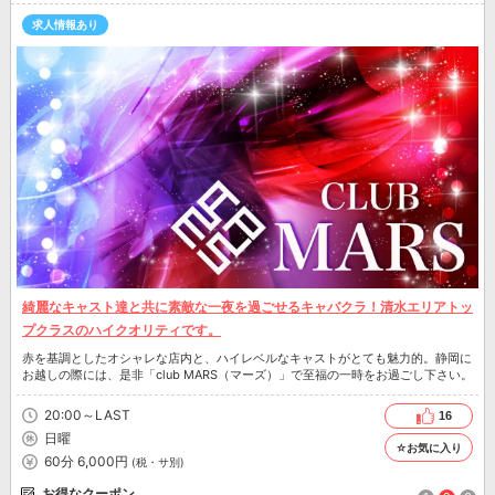
求人情報あり
綺麗なキャスト達と共に素敵な一夜を過ごせるキャバクラ！清水エリアトッ
プクラスのハイクオリティです。
赤を基調としたオシャレな店内と、ハイレベルなキャストがとても魅力的。静岡に
お越しの際には、是非「club MARS（マーズ）」で至福の一時をお過ごし下さい。
20:00～LAST
16
日曜
☆お気に入り
60分 6,000円
(税・サ別)
お得なクーポン