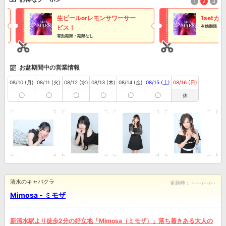
1
2
3
生ビールorレモンサワーサー
1setカラ
ビス！
有効期限：期限な
有効期限：期限なし
お盆期間中の営業情報
08/10 (月)
08/11 (火)
08/12 (水)
08/13 (木)
08/14 (金)
08/15 (土)
08/16 (日)
〇
〇
〇
〇
〇
〇
休
清水のキャバクラ
更新時：
----/--/--
Mimosa - ミモザ
新清水駅より徒歩2分の好立地「Mimosa（ミモザ）」落ち着きある大人の