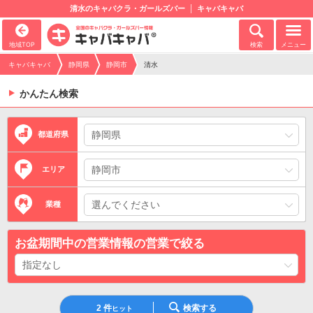
清水のキャバクラ・ガールズバー
キャバキャバ
地域TOP
検索
メニュー
キャバキャバ
静岡県
静岡市
清水
かんたん検索
都道府県
エリア
業種
お盆期間中の営業情報の営業で絞る
2
件
検索する
ヒット