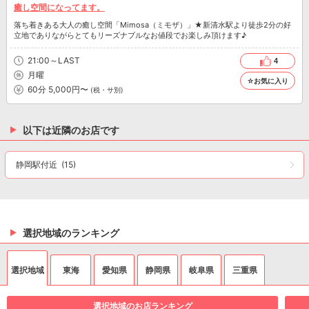
癒し空間になってます。
落ち着きある大人の癒し空間「Mimosa（ミモザ）」★新清水駅より徒歩2分の好
立地でありながらとてもリーズナブルなお値段でお楽しみ頂けます♪
21:00～LAST
4
月曜
☆お気に入り
60分 5,000円〜
(税・サ別)
以下は近隣のお店です
静岡駅付近
(15)
選択地域のランキング
選択地域
東海
愛知県
静岡県
岐阜県
三重県
選択地域のお店ランキング