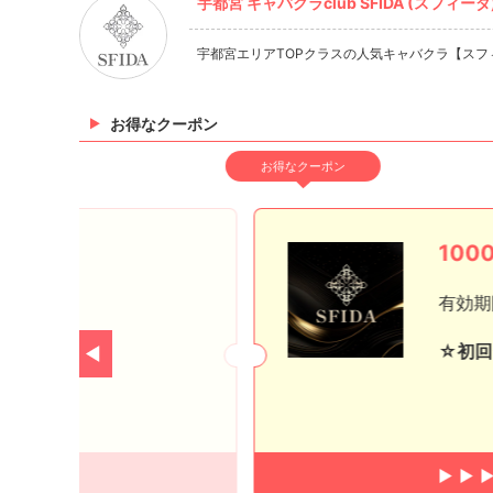
宇都宮 キャバクラclub SFIDA (スフィーダ
宇都宮エリアTOPクラスの人気キャバクラ【ス
お得なクーポン
お得なクーポン
ン！
100
有効期
酎飲み放題☆
☆初回