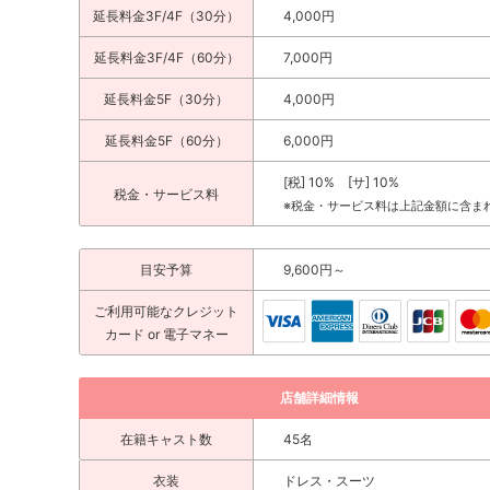
延長料金3F/4F（30分）
4,000円
延長料金3F/4F（60分）
7,000円
延長料金5F（30分）
4,000円
延長料金5F（60分）
6,000円
[税] 10% [サ] 10%
税金・サービス料
※税金・サービス料は上記金額に含ま
目安予算
9,600円～
ご利用可能な
クレジット
カード
or 電子マネー
店舗詳細情報
在籍キャスト数
45名
衣装
ドレス・スーツ