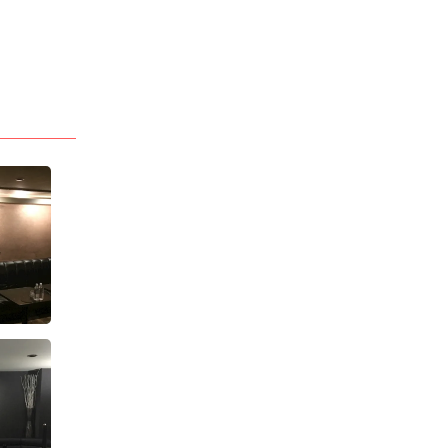
電話番号
028-632-7992
「キャバキャバ見た」
でお問合わせ下さい
最低料金
60分 6,000円〜
(税・サ別)
*「お得なクーポン」
あります
> 詳しい料金システムを見る