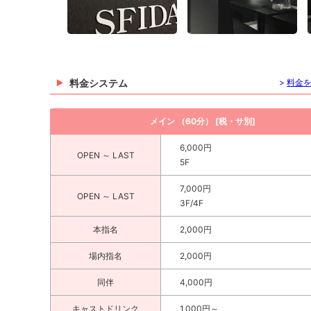
料金システム
>
料金
メイン （60分） [税・サ別]
6,000円
OPEN ～ LAST
5F
7,000円
OPEN ～ LAST
3F/4F
本指名
2,000円
場内指名
2,000円
同伴
4,000円
キャストドリンク
1,000円～