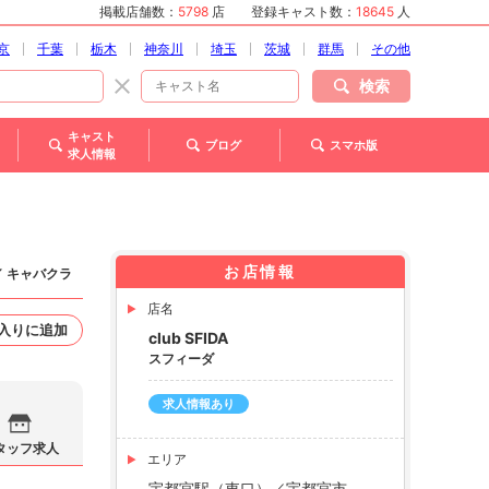
掲載店舗数：
5798
店
登録キャスト数：
18645
人
京
千葉
栃木
神奈川
埼玉
茨城
群馬
その他
検索
キャスト
ブログ
スマホ版
求人情報
お店情報
／ キャバクラ
店名
入りに追加
club SFIDA
スフィーダ
求人情報あり
タッフ求人
エリア
宇都宮駅（東口）／宇都宮市