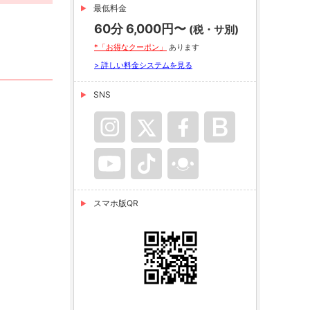
最低料金
60分 6,000円〜
(税・サ別)
*「お得なクーポン」
あります
> 詳しい料金システムを見る
SNS
スマホ版QR