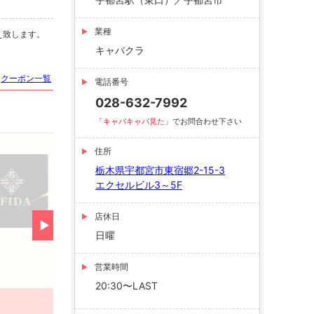
業種
え致します。
キャバクラ
クーポン一覧
電話番号
028-632-7992
「キャバキャバ見た」
でお問合わせ下さい
住所
飲み放題追加クーポン！
栃木県宇都宮市東宿郷2-15-3
エクセルビル3～5F
有効期限：期限なし
店休日
☆追加でビール、麦・芋焼酎飲み放題☆
日曜
営業時間
20:30〜LAST
クーポンを見る