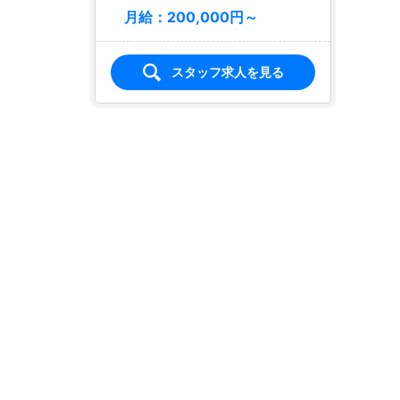
月給：200,000円～
スタッフ求人を見る
店名
club SFIDA
スフィーダ
求人情報あり
エリア
宇都宮駅（東口）／宇都宮市
業種
キャバクラ