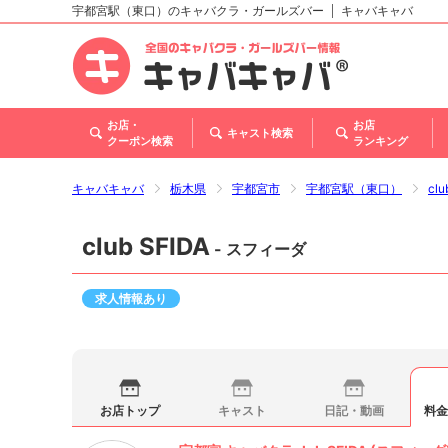
宇都宮駅（東口）のキャバクラ・ガールズバー
キャバキャバ
北海道
東北
関東
甲信越・北陸
東海
関西
中国
四国
九州・沖縄
お店・
お店
キャスト検索
クーポン検索
ランキング
キャバキャバ
栃木県
宇都宮市
宇都宮駅（東口）
cl
club SFIDA
- スフィーダ
求人情報あり
お店トップ
キャスト
日記・動画
料金