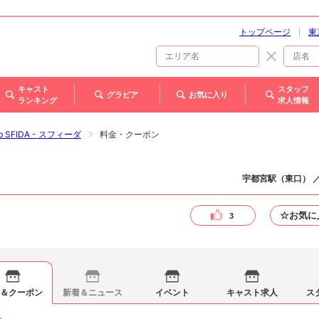
トップページ
東
キャスト
スタッフ
グラビア
お気に入り
ランキング
求人情報
ub SFIDA - スフィーダ
料金・クーポン
宇都宮駅（東口） 
☆お気に
3
＆クーポン
新着＆ニュース
イベント
キャスト求人
ス