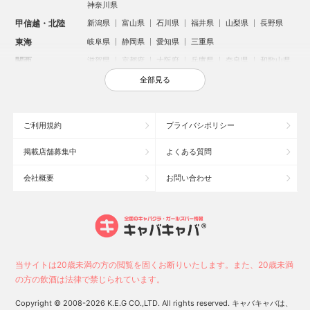
神奈川県
甲信越・北陸
新潟県
富山県
石川県
福井県
山梨県
長野県
東海
岐阜県
静岡県
愛知県
三重県
関西
滋賀県
京都府
大阪府
兵庫県
奈良県
和歌山県
中国
鳥取県
島根県
岡山県
広島県
山口県
全部見る
四国
徳島県
香川県
愛媛県
高知県
九州・沖縄
福岡県
佐賀県
長崎県
熊本県
大分県
宮崎県
ご利用規約
プライバシポリシー
鹿児島県
沖縄県
掲載店舗募集中
よくある質問
人気のエリアからお店を探す
会社概要
お問い合わせ
新宿のキャバクラ
歌舞伎町のキャバクラ
北新地のキャバクラ
池袋のキャバクラ
札幌市のキャバクラ
すすきののキャバクラ
ミナミのキャバクラ
大宮のキャバクラ
六本木のキャバクラ
新潟市のキャバクラ
池袋駅（西口）のキャバクラ
池袋駅（東口）のキャバクラ
高崎市のキャバクラ
福岡市のキャバクラ
当サイトは20歳未満の方の閲覧を固くお断りいたします。また、20歳未満
新潟駅前のキャバクラ
宇都宮市のキャバクラ
中洲のキャバクラ
の方の飲酒は法律で禁じられています。
上野のキャバクラ
函館市のキャバクラ
長野市のキャバクラ
Copyright © 2008-2026 K.E.G CO.,LTD. All rights reserved. キャバキャバは、