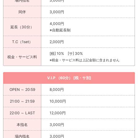
場内指名
3,000円
同伴
3,000円
4,000円
延長（30分）
※自動延長制
T.C（1set）
2,000円
[税] 10% [サ] 30%
税金・サービス料
※税金・サービス料は上記金額に含まれません
V.I.P （60分） [税・サ別]
OPEN ～ 20:59
8,000円
21:00 ～ 21:59
10,000円
22:00 ～ LAST
12,000円
本指名
3,000円
場内指名
3,000円