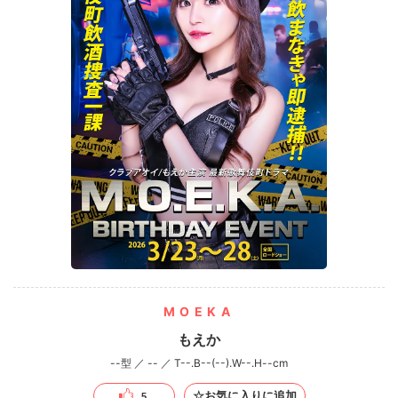
MOEKA
もえか
--型 ／ -- ／ T--.B--(--).W--.H--cm
☆お気に入りに追加
5