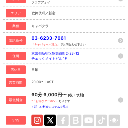
クラブアオイ
エリア
歌舞伎町／新宿
業種
キャバクラ
03-6233-7061
電話番号
「キャバキャバ見た」
でお問合わせ下さい
東京都新宿区歌舞伎町2-23-12
住所
チェックメイトビル 1F
店休日
日曜
20:00〜LAST
営業時間
60分 6,000円〜
(税・サ別)
最低料金
*「お得なクーポン」
あります
> 詳しい料金システムを見る
SNS