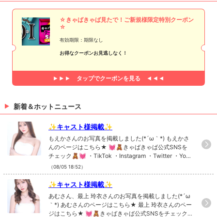
☆きゃばきゃば見たで！ご新規様限定特別クーポン
☆
有効期限：期限なし
お得なクーポンお見逃しなく！
タップで
クーポンを見る
新着＆ホットニュース
✨キャスト様掲載✨
もえかさんのお写真を掲載しました(*´ω｀*) もえかさ
んのページはこちら★ 💓🧸きゃばきゃば公式SNSを
チェック🧸💓 ・TikTok ・Instagram ・Twitter ・YouT
ube
（08/05 18:52）
✨キャスト様掲載✨
あむさん、最上 玲衣さんのお写真を掲載しました(*´ω
｀*) あむさんのページはこちら★ 最上 玲衣さんのペー
ジはこちら★ 💓🧸きゃばきゃば公式SNSをチェック