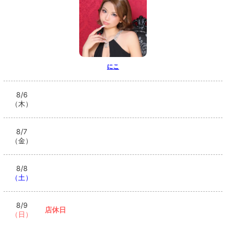
にこ
8/6
（木）
8/7
（金）
8/8
（土）
8/9
店休日
（日）