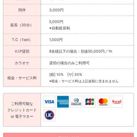
同伴
3,000円
5,000円
延長（30分）
※自動延長制
T.C（1set）
1,000円
V.I.P貸切
8名様以下の場合：別途50,000円／1h
カラオケ
貸切の場合のみご利用可
[税] 10% [サ] 30%
税金・サービス料
※税金・サービス料は上記金額に含まれません
ご利用可能な
クレジットカード
or 電子マネー