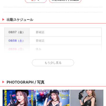
出勤スケジュール
08/07（金）
要確認
08/08（土）
要確認
08/09（日）
休み
08/10（月）
要確認
もう少し見る
08/11（火）
要確認
08/12（水）
要確認
PHOTOGRAPH / 写真
08/13（木）
要確認
※情報はあくまで予定でキャストまたは出勤情報は一部です。詳細はお店にお問い合わせく
ださい。