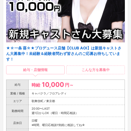
★☆一条 葵☆★プロデュース店舗【CLUB AOI】は新規キャストさ
ん大募集中！未経験＆経験者問わず皆さんのご応募お待ちしていま
す！
給与・店舗情報
こんな方を募集中
10,000
時給
円～
給与
業種 / 職種
キャバクラ／フロアレディ
エリア
歌舞伎町／東京都
20:00〜LAST
勤務時間
週1日からOK（曜日・時間応相談）
日曜
店休日
※時間、曜日応相談!!気軽に相談してね☆