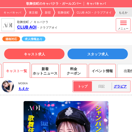
歌舞伎町のキャバクラ・ガールズバー
キャバキャバ
キャバキャバ
東京都
新宿
歌舞伎町
CLUB AOI - クラブアオイ
もえか
歌舞伎町 ／ キャバクラ
CLUB AOI
-
クラブアオイ
メニュー
適格対応
求人情報あり
キャスト求人
スタッフ求人
新着
料金
キャスト一覧
イベント情報
出勤
ホットニュース
クーポン
MOEKA
トップ
日記
グラビア
もえか