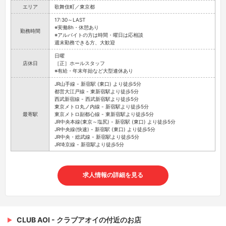
エリア
歌舞伎町／東京都
17:30～LAST
※実働8h・休憩あり
勤務時間
※アルバイトの方は時間・曜日は応相談
週末勤務できる方、大歓迎
日曜
店休日
［正］ホールスタッフ
※有給・年末年始など大型連休あり
JR山手線 - 新宿駅 (東口) より徒歩5分
都営大江戸線 - 東新宿駅より徒歩5分
西武新宿線 - 西武新宿駅より徒歩5分
東京メトロ丸ノ内線 - 新宿駅より徒歩5分
最寄駅
東京メトロ副都心線 - 東新宿駅より徒歩5分
JR中央本線(東京～塩尻) - 新宿駅 (東口) より徒歩5分
JR中央線(快速) - 新宿駅 (東口) より徒歩5分
JR中央・総武線 - 新宿駅より徒歩5分
JR埼京線 - 新宿駅より徒歩5分
求人情報の詳細を見る
CLUB AOI - クラブアオイの付近のお店