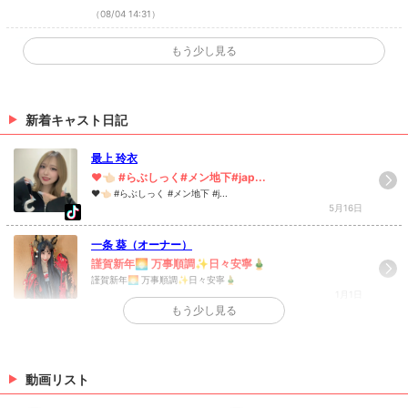
🧸💓 ・TikTok ・Instagram ・Twitter ・YouTube
（08/04 14:31）
✨キャスト様掲載✨
もう少し見る
みあさんのお写真を掲載しました(*´ω｀*) みあさんの
ページはこちら★ 💓🧸きゃばきゃば公式SNSをチェ
ック🧸💓 ・TikTok ・Instagram ・Twitter ・YouTube
新着キャスト日記
（07/27 18:33）
✨キャスト様掲載✨
最上 玲衣
るかさんのお写真を掲載しました(*´ω｀*) るかさんの
❤︎👈🏻 #らぶしっく#メン地下#jap...
ページはこちら★ 💓🧸きゃばきゃば公式SNSをチェ
❤︎👈🏻 #らぶしっく #メン地下 #j...
5月16日
ック🧸💓 ・TikTok ・Instagram ・Twitter ・YouTube
（07/15 16:34）
一条 葵（オーナー）
謹賀新年🌅 万事順調✨日々安寧🎍
>
ホットニュース一覧を見る
謹賀新年🌅 万事順調✨日々安寧🎍
1月1日
もう少し見る
>
日記一覧を見る
動画リスト