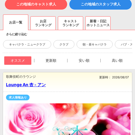
この地域のキャスト求人
この地域のスタッフ求人
お店
キャスト
新着・日記
お店一覧
ランキング
ランキング
ホットニュース
さらに絞り込む
キャバクラ・ニュークラブ
クラブ
朝・昼キャバクラ
パブ・ス
オススメ
更新順
安い順
高い順
歌舞伎町のラウンジ
更新時：
2026/08/07
Lounge An 杏 - アン
求人情報あり