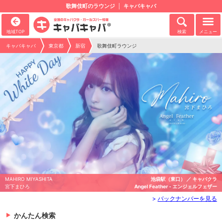
歌舞伎町のラウンジ
キャバキャバ
地域TOP
検索
メニュー
キャバキャバ
東京都
新宿
歌舞伎町ラウンジ
MAHIRO MIYASHITA
池袋駅（東口） ／ キャバクラ
宮下まひろ
Angel Feather - エンジェルフェザー
>
バックナンバーを見る
かんたん検索