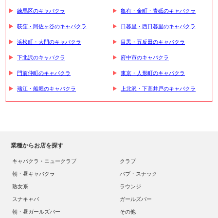
練馬区のキャバクラ
亀有・金町・青砥のキャバクラ
荻窪・阿佐ヶ谷のキャバクラ
日暮里・西日暮里のキャバクラ
浜松町・大門のキャバクラ
目黒・五反田のキャバクラ
下北沢のキャバクラ
府中市のキャバクラ
門前仲町のキャバクラ
東京・人形町のキャバクラ
瑞江・船堀のキャバクラ
上北沢・下高井戸のキャバクラ
業種からお店を探す
キャバクラ・ニュークラブ
クラブ
朝・昼キャバクラ
パブ・スナック
熟女系
ラウンジ
スナキャバ
ガールズバー
朝・昼ガールズバー
その他