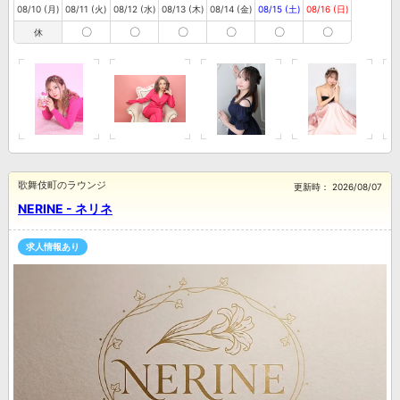
08/10 (月)
08/11 (火)
08/12 (水)
08/13 (木)
08/14 (金)
08/15 (土)
08/16 (日)
〇
〇
〇
〇
〇
〇
休
歌舞伎町のラウンジ
更新時：
2026/08/07
NERINE - ネリネ
求人情報あり