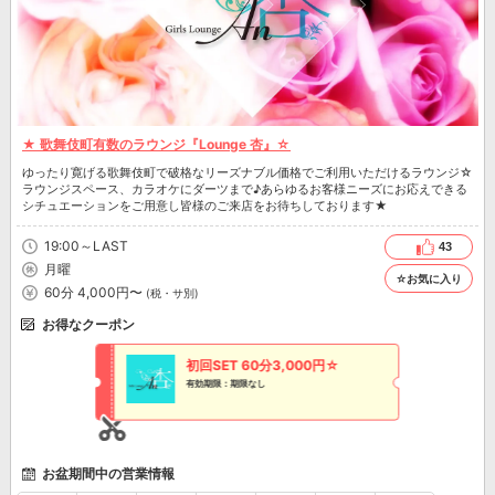
★ 歌舞伎町有数のラウンジ『Lounge 杏』☆
ゆったり寛げる歌舞伎町で破格なリーズナブル価格でご利用いただけるラウンジ☆
ラウンジスペース、カラオケにダーツまで♪あらゆるお客様ニーズにお応えできる
シチュエーションをご用意し皆様のご来店をお待ちしております★
19:00～LAST
43
月曜
☆お気に入り
60分 4,000円〜
(税・サ別)
お得なクーポン
初回SET 60分3,000円☆
有効期限：期限なし
お盆期間中の営業情報