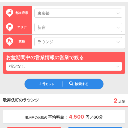
都道府県
エリア
業種
お盆期間中の営業情報の営業で絞る
2
件
検索する
ヒット
2
歌舞伎町のラウンジ
店舗
4,500
平均料金：
円／60分
表示中のお店の