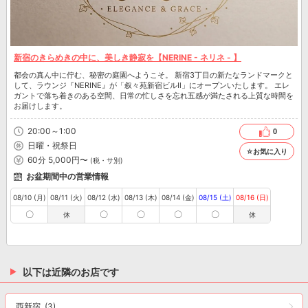
新宿のきらめきの中に、美しき静寂を【NERINE - ネリネ - 】
都会の真ん中に佇む、秘密の庭園へようこそ。 新宿3丁目の新たなランドマークと
して、ラウンジ『NERINE』が「叙々苑新宿ビルⅡ」にオープンいたします。 エレ
ガントで落ち着きのある空間、日常の忙しさを忘れ五感が満たされる上質な時間を
お届けします。
20:00～1:00
0
日曜・祝祭日
☆お気に入り
60分 5,000円〜
(税・サ別)
お盆期間中の営業情報
08/10 (月)
08/11 (火)
08/12 (水)
08/13 (木)
08/14 (金)
08/15 (土)
08/16 (日)
〇
〇
〇
〇
〇
休
休
以下は近隣のお店です
西新宿
(3)