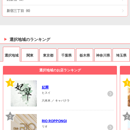
新宿三丁目
(6)
選択地域のランキング
選択地域
関東
東京都
千葉県
栃木県
神奈川県
埼玉県
選択地域のお店ランキング
1
1
妃翠
ヒスイ
六本木 ／ キャバクラ
2
2
RIO ROPPONGI
リオ