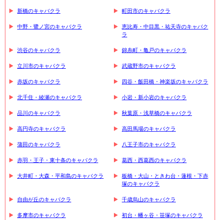
新橋のキャバクラ
町田市のキャバクラ
中野・鷺ノ宮のキャバクラ
恵比寿・中目黒・祐天寺のキャバク
ラ
渋谷のキャバクラ
錦糸町・亀戸のキャバクラ
立川市のキャバクラ
武蔵野市のキャバクラ
赤坂のキャバクラ
四谷・飯田橋・神楽坂のキャバクラ
北千住・綾瀬のキャバクラ
小岩・新小岩のキャバクラ
品川のキャバクラ
秋葉原・浅草橋のキャバクラ
高円寺のキャバクラ
高田馬場のキャバクラ
蒲田のキャバクラ
八王子市のキャバクラ
赤羽・王子・東十条のキャバクラ
葛西・西葛西のキャバクラ
大井町・大森・平和島のキャバクラ
板橋・大山・ときわ台・蓮根・下赤
塚のキャバクラ
自由が丘のキャバクラ
千歳烏山のキャバクラ
多摩市のキャバクラ
初台・幡ヶ谷・笹塚のキャバクラ