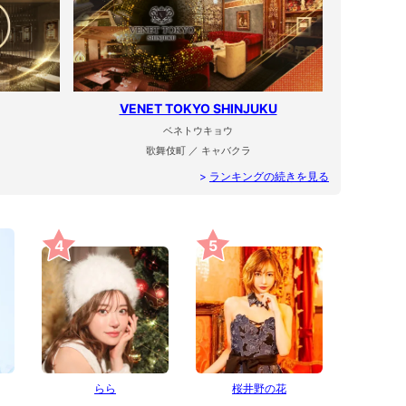
VENET TOKYO SHINJUKU
ベネトウキョウ
歌舞伎町 ／ キャバクラ
>
ランキングの続きを見る
4
5
らら
桜井野の花