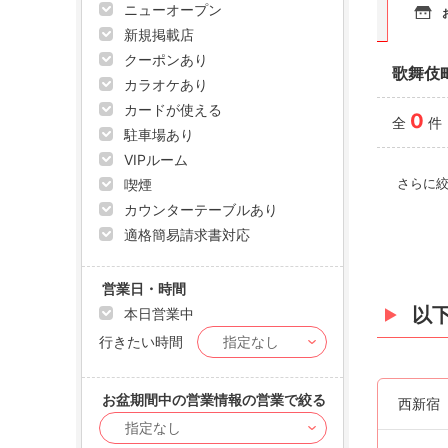
ニューオープン
新規掲載店
クーポンあり
歌舞伎
カラオケあり
カードが使える
0
全
件
駐車場あり
VIPルーム
さらに
喫煙
カウンターテーブルあり
適格簡易請求書対応
営業日・時間
以
本日営業中
行きたい時間
お盆期間中の営業情報の営業で絞る
西新宿