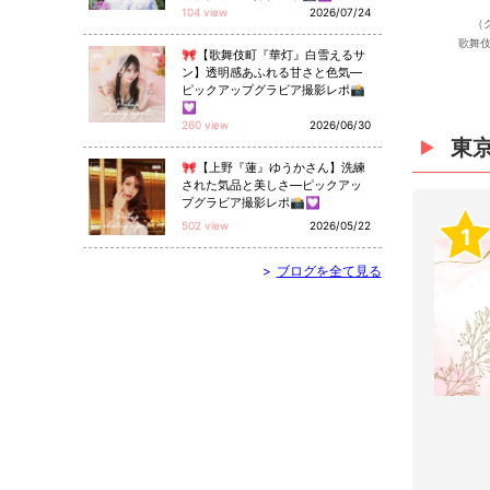
104 view
2026/07/24
（
歌舞伎
🎀【歌舞伎町『華灯』白雪えるサ
ン】透明感あふれる甘さと色気—
ピックアップグラビア撮影レポ📸
💟
260 view
2026/06/30
東
🎀【上野『蓮』ゆうかさん】洗練
された気品と美しさ—ピックアッ
プグラビア撮影レポ📸💟
502 view
2026/05/22
1
>
ブログを全て見る