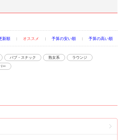
更新順
オススメ
予算の安い順
予算の高い順
パブ・スナック
熟女系
ラウンジ
バー