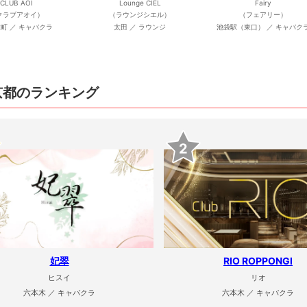
CLUB AOI
Lounge CIEL
Fairy
クラブアオイ）
（ラウンジシエル）
（フェアリー）
町 ／ キャバクラ
太田 ／ ラウンジ
池袋駅（東口） ／ キャバク
京都のランキング
2
妃翠
RIO ROPPONGI
ヒスイ
リオ
六本木 ／ キャバクラ
六本木 ／ キャバクラ