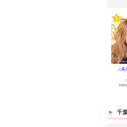
1
一条
（
歌舞伎
千