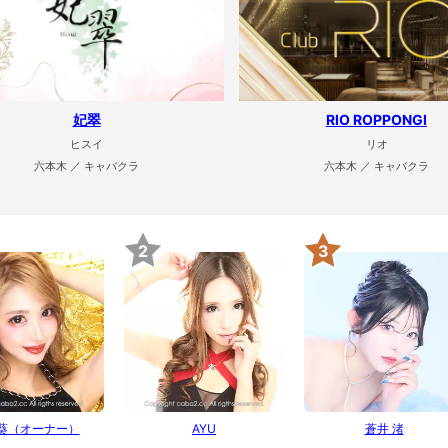
妃翠
RIO ROPPONGI
ヒスイ
リオ
六本木 ／ キャバクラ
六本木 ／ キャバクラ
2
3
 葵（オーナー）
AYU
蒼井 渚