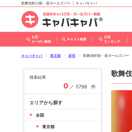
歌舞伎町の朝・昼ガールズバー
キャバキャバ
北海道
東北
関東
甲信越・北陸
東海
関西
中国
四国
九州・沖縄
トップ
お店・
お店
キャスト検索
クーポン検索
ランキング
キャバキャバ
東京都
新宿
歌舞伎町朝・昼ガールズバー
歌舞
検索結果
0
／
5798
件
エリアから探す
全国
東京都