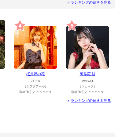
>
ランキングの続きを見る
4
5
桜井野の花
阿修羅 結
club R
WMWM
（クラブアール）
（ウェーブ）
歌舞伎町 ／ キャバクラ
歌舞伎町 ／ キャバクラ
>
ランキングの続きを見る