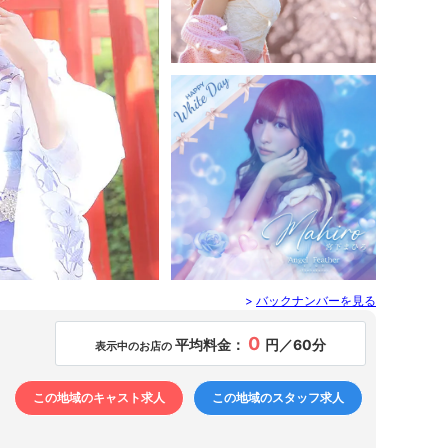
歌舞伎町 ／ キャバクラ
ARC - アーク
カナ
池袋駅（東口） ／ キャバクラ
>
バックナンバーを見る
Angel Feather - エンジェルフェザー
宮下まひろ
0
平均料金：
円／60分
表示中のお店の
この地域のキャスト求人
この地域のスタッフ求人