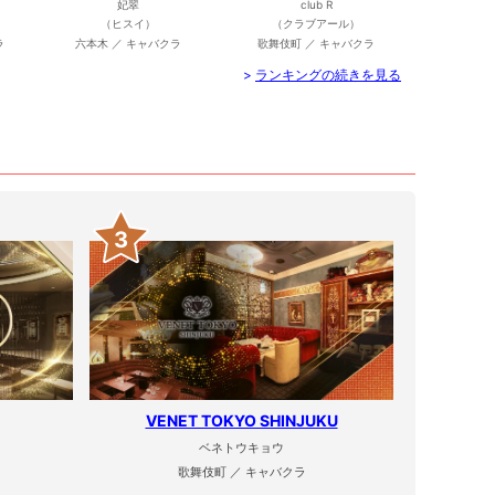
妃翠
club R
（ヒスイ）
（クラブアール）
ラ
六本木 ／ キャバクラ
歌舞伎町 ／ キャバクラ
>
ランキングの続きを見る
3
VENET TOKYO SHINJUKU
ベネトウキョウ
歌舞伎町 ／ キャバクラ