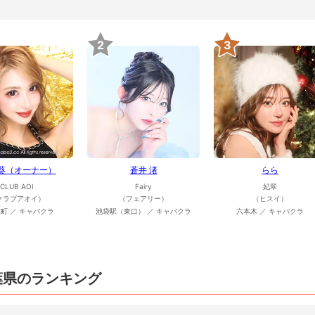
2
3
 葵（オーナー）
蒼井 渚
らら
CLUB AOI
Fairy
妃翠
クラブアオイ）
（フェアリー）
（ヒスイ）
町 ／ キャバクラ
池袋駅（東口） ／ キャバクラ
六本木 ／ キャバクラ
葉県のランキング