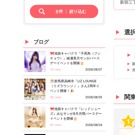
新宿三
0
件
絞り込む
選
ブログ
🎀池袋キャバクラ『不死鳥（フシ
チョウ）』綾瀬美月サンがバース
デーイベントを開催🎂
19 view
2026/08/07
🎊群馬県高崎市『LIZ LOUNGE
（リズラウンジ ）』さん2周年イ
ベント開催！🎉
関
98 view
2026/08/05
🎀池袋キャバクラ『レッドシュー
ズ』みなサンが8月月間バースデー
イベントを開催🎂
1
95 view
2026/08/04