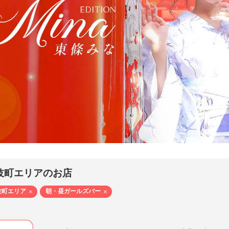
ION - エディション（歌舞伎町 ／ キャバクラ）
な- TOUJYOUMINA
伎町エリアのお店
伎町エリア
朝・昼ガールズバー