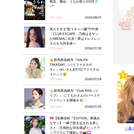
熊谷、燃ゆ。うちわ祭り2026🎐
◦°⁺
120 view
2026/08/01
美人すぎる“歌うキャバ嬢”♡中洲
「CLUB ESCAPE」乃南はるサン
がABEMAに出演！夢はドレスレン
タルを九州全体へ
279 view
2026/07/28
👑群馬県高崎市『HALIFA
TAKASAKI （ハリファタカサ
キ）』ゆいさん8月1日ファイナル
イベント😢
1
109 view
2026/07/28
🎂群馬県高崎市『Club Rilib（リ
リブ）』 にてもかさんのバースデ
ーイベントを開催ꔛ🎉ˎˊ˗
138 view
2026/07/25
🎀【歌舞伎町『EDITION』東條み
なサン】一瞬で惹き込まれる美し
さと、圧倒的な存在感💞ピックア
一条
ップグラビア撮影レポ📸💟