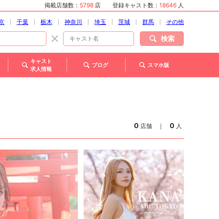
掲載店舗数：
5798
店
登録キャスト数：
18646
人
京
千葉
栃木
神奈川
埼玉
茨城
群馬
その他
検索
キャスト
ブログ
スマホ版
求人情報
0
0
店舗
｜
人