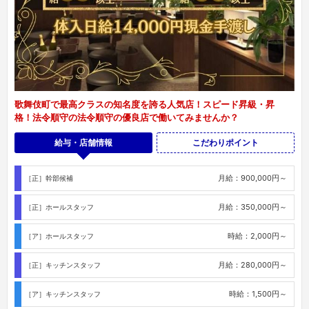
歌舞伎町で最高クラスの知名度を誇る人気店！スピード昇級・昇
格！法令順守の法令順守の優良店で働いてみませんか？
給与・店舗情報
こだわりポイント
月給：900,000円～
［正］幹部候補
月給：350,000円～
［正］ホールスタッフ
時給：2,000円～
［ア］ホールスタッフ
月給：280,000円～
［正］キッチンスタッフ
時給：1,500円～
［ア］キッチンスタッフ