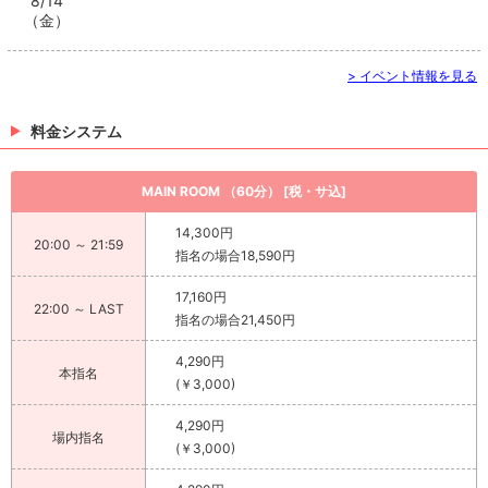
8/14
（金）
> イベント情報を見る
料金システム
MAIN ROOM （60分） [税・サ込]
14,300円
20:00 ～ 21:59
指名の場合18,590円
17,160円
22:00 ～ LAST
指名の場合21,450円
4,290円
本指名
(￥3,000)
4,290円
場内指名
(￥3,000)