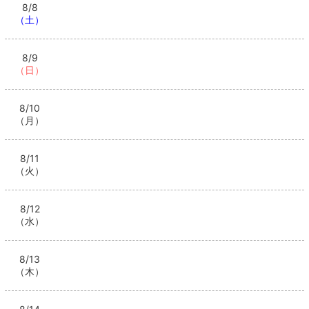
8/8
（土）
8/9
（日）
8/10
（月）
8/11
（火）
8/12
（水）
8/13
（木）