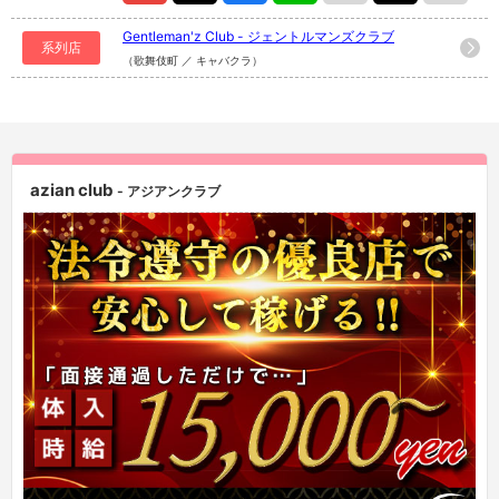
Gentleman'z Club - ジェントルマンズクラブ
系列店
（歌舞伎町 ／ キャバクラ）
azian club
- アジアンクラブ