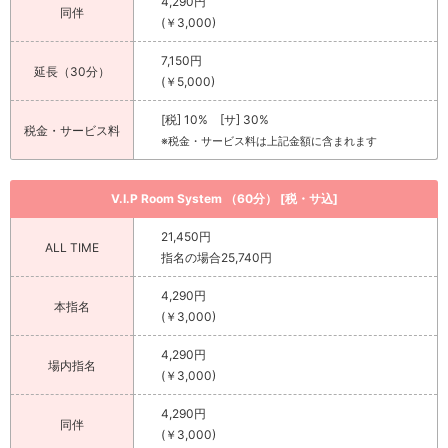
4,290円
同伴
(￥3,000)
7,150円
延長（30分）
(￥5,000)
[税] 10% [サ] 30%
税金・サービス料
※税金・サービス料は上記金額に含まれます
V.I.P Room System （60分） [税・サ込]
21,450円
ALL TIME
指名の場合25,740円
4,290円
本指名
(￥3,000)
4,290円
場内指名
(￥3,000)
4,290円
同伴
(￥3,000)