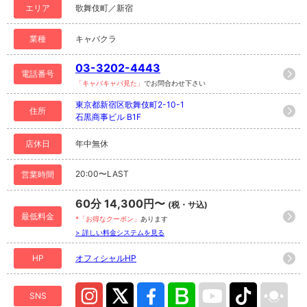
エリア
歌舞伎町／新宿
業種
キャバクラ
03-3202-4443
電話番号
「キャバキャバ見た」
でお問合わせ下さい
東京都新宿区歌舞伎町2-10-1
住所
石黒商事ビル B1F
店休日
年中無休
20:00〜LAST
営業時間
60分 14,300円〜
(税・サ込)
最低料金
*「お得なクーポン」
あります
> 詳しい料金システムを見る
HP
オフィシャルHP
SNS