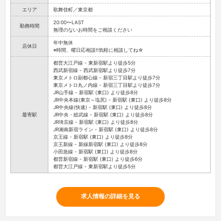
エリア
歌舞伎町／東京都
20:00〜LAST
勤務時間
無理のないお時間をご相談ください
年中無休
店休日
※時間、曜日応相談!!気軽に相談してね☆
都営大江戸線 - 東新宿駅より徒歩5分
西武新宿線 - 西武新宿駅より徒歩7分
東京メトロ副都心線 - 新宿三丁目駅より徒歩7分
東京メトロ丸ノ内線 - 新宿三丁目駅より徒歩7分
JR山手線 - 新宿駅 (東口) より徒歩8分
JR中央本線(東京～塩尻) - 新宿駅 (東口) より徒歩8分
JR中央線(快速) - 新宿駅 (東口) より徒歩8分
最寄駅
JR中央・総武線 - 新宿駅 (東口) より徒歩8分
JR埼京線 - 新宿駅 (東口) より徒歩8分
JR湘南新宿ライン - 新宿駅 (東口) より徒歩8分
京王線 - 新宿駅 (東口) より徒歩8分
京王新線 - 新線新宿駅 (東口) より徒歩8分
小田急線 - 新宿駅 (東口) より徒歩8分
都営新宿線 - 新宿駅 (東口) より徒歩6分
都営大江戸線 - 東新宿駅より徒歩5分
求人情報の詳細を見る