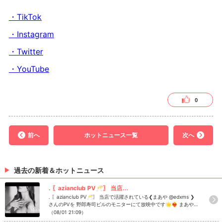
・TikTok
・Instagram
・Twitter
・YouTube
0
前へ
ホットニュース一覧
次へ
過去の新着＆ホットニュース
. 〖azianclub PV🥂〗 当店...
. 〖azianclub PV🥂〗 当店で活躍されている❮まあや @edxms ❯
さんのPVを 野郎寿司ビルのモニターにて放映中です🌟❤️‍🔥 まあや
さん以外に店内も撮影してますので、ぜひご覧ください🥰⁡ ⁡ aziancl
（08/01 21:09）
ubでは一緒に盛り上げてくれるキャスト・スタッフさんを募集し