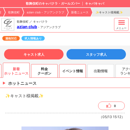
歌舞伎町のキャバクラ・ガールズバー
キャバキャバ
宿
歌舞伎町
azian club - アジアンクラブ
新着ニュース
✨キャスト様掲載✨
歌舞伎町 ／ キャバクラ
azian club
-
アジアンクラブ
メニュー
適格対応
求人情報あり
キャスト求人
スタッフ求人
新着
料金
アク
イベント情報
出勤情報
ホットニュース
クーポン
ラン
ホットニュース
✨キャスト様掲載✨
0
（05/13 15:12）