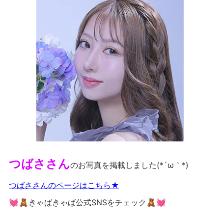
つばささん
のお写真を掲載しました(*´ω｀*)
つばささんのページはこちら★
💓🧸きゃばきゃば公式SNSをチェック🧸💓