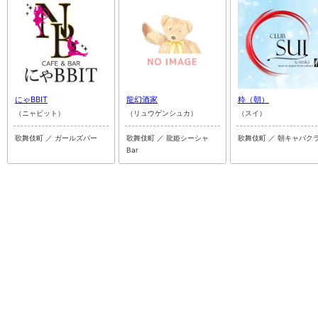
にゃBBIT
龍幻酒家
粋（朝）
（ニャビット）
（リュウゲンシュカ）
（スイ）
歌舞伎町 ／ ガールズバー
歌舞伎町 ／ 龍姫シーシャ
歌舞伎町 ／ 朝キャバク
Bar