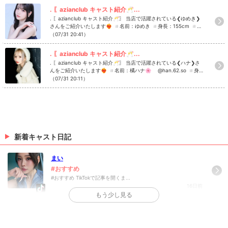
ております！！ 1度話を聞いてみたい、働いてみたいなどご興味が
. 〖azianclub キャスト紹介🥂...
ある方はお気軽にDMをしてください✉️✨ #azianclub #アジアン
. 〖azianclub キャスト紹介🥂〗 当店で活躍されている❮ゆめき❯
クラブ #キャバクラ #シャンパン #歌舞伎町キャバクラ Instagram
さんをご紹介いたします❤️‍🔥 ◽️名前：ゆめき ◽️身長：155cm ◽️誕
で記事を開くazian clubさんのインスタのフォローといいね！もお
生日：1月21日 ◽️出身：東京 ◽️休日の過ごし方：毛布にくるまっ
（07/31 20:41）
願いします❤︎
てゴロゴロする、散歩、お菓子作り ◽️azianclubの好きな所は？
▷▷ 店内の雰囲気が落ち着いている ◽️今この投稿を見ている方に
. 〖azianclub キャスト紹介🥂...
一言！ ▷▷ 仲良しになりましょう🫶🏻 azianclubでは一緒に盛り
. 〖azianclub キャスト紹介🥂〗 当店で活躍されている❮ハナ❯さ
上げてくれるキャスト・スタッフさんを募集しております！！ 1度
んをご紹介いたします❤️‍🔥 ◽️名前：橘ハナ🌸 @han.62.so ◽️身
話を聞いてみたい、働いてみたいなどご興味がある方はお気軽にD
長：153cm ◽️出身：東京 ◽️休日の過ごし方：ホットヨガ、ピラ
（07/31 20:11）
Mをしてください✉️✨ #azianclub #アジアンクラブ #キャバクラ
ティス ◽️azianclubの好きな所は？ ▷▷ 黒服さんたちしごでき ◽️
#シャンパン #歌舞伎町キャバクラ Instagramで記事を開くazian c
今この投稿を見ている方に一言！ ▷▷ 指名して後悔させないから
lubさんのインスタのフォローといいね！もお願いします❤︎
会いに来て！ azianclubでは一緒に盛り上げてくれるキャスト・ス
タッフさんを募集しております！！ 1度話を聞いてみたい、働いて
みたいなどご興味がある方はお気軽にDMをしてください✉️✨ #az
ianclub #アジアンクラブ #キャバクラ #シャンパン #歌舞伎町キャ
バクラ Instagramで記事を開くazian clubさんのインスタのフォロ
新着キャスト日記
ーといいね！もお願いします❤︎
まい
#おすすめ
#おすすめ TikTokで記事を開くま...
16日前
もう少し見る
>
日記一覧を見る