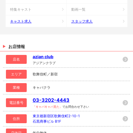
特集キャスト
動画一覧
キャスト求人
スタッフ求人
お店情報
azian club
店名
アジアンクラブ
エリア
歌舞伎町／新宿
業種
キャバクラ
03-3202-4443
電話番号
「キャバキャバ見た」
でお問合わせ下さい
東京都新宿区歌舞伎町2-10-1
住所
石黒商事ビル B1F
店休日
年中無休