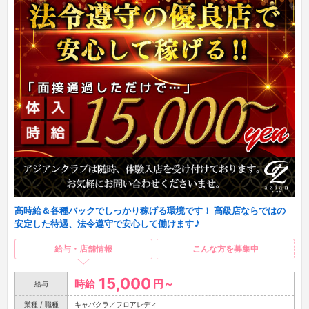
高時給＆各種バックでしっかり稼げる環境です！ 高級店ならではの
安定した待遇、法令遵守で安心して働けます♪
給与・店舗情報
こんな方を募集中
15,000
時給
円～
給与
業種 / 職種
キャバクラ／フロアレディ