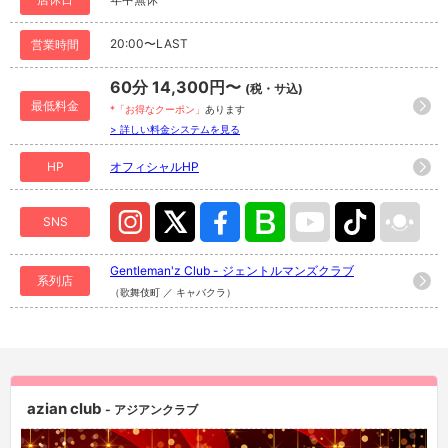
20:00〜LAST
営業時間
60分 14,300円〜
(税・サ込)
最低料金
*「お得なクーポン」
あります
> 詳しい料金システムを見る
HP
オフィシャルHP
SNS
Gentleman'z Club - ジェントルマンズクラブ
系列店
（歌舞伎町 ／ キャバクラ）
azian club
- アジアンクラブ