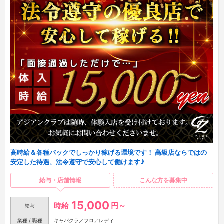
高時給＆各種バックでしっかり稼げる環境です！ 高級店ならではの
安定した待遇、法令遵守で安心して働けます♪
給与・店舗情報
こんな方を募集中
15,000
時給
円～
給与
業種 / 職種
キャバクラ／フロアレディ