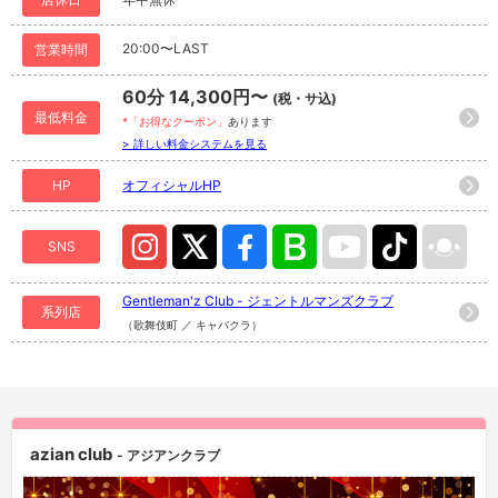
20:00〜LAST
営業時間
60分 14,300円〜
(税・サ込)
最低料金
*「お得なクーポン」
あります
> 詳しい料金システムを見る
HP
オフィシャルHP
SNS
Gentleman'z Club - ジェントルマンズクラブ
系列店
（歌舞伎町 ／ キャバクラ）
azian club
- アジアンクラブ