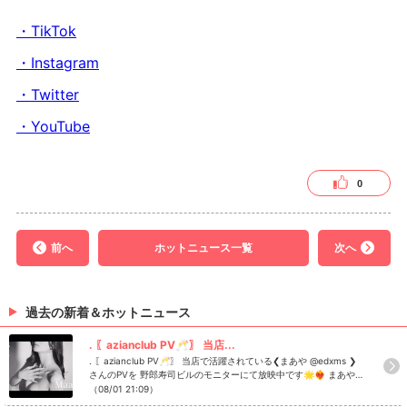
・TikTok
・Instagram
・Twitter
・YouTube
0
前へ
ホットニュース一覧
次へ
過去の新着＆ホットニュース
. 〖azianclub PV🥂〗 当店...
. 〖azianclub PV🥂〗 当店で活躍されている❮まあや @edxms ❯
さんのPVを 野郎寿司ビルのモニターにて放映中です🌟❤️‍🔥 まあや
さん以外に店内も撮影してますので、ぜひご覧ください🥰⁡ ⁡ aziancl
（08/01 21:09）
ubでは一緒に盛り上げてくれるキャスト・スタッフさんを募集し