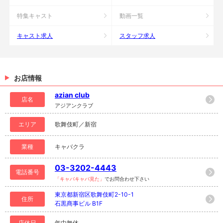
特集キャスト
動画一覧
キャスト求人
スタッフ求人
お店情報
azian club
店名
アジアンクラブ
エリア
歌舞伎町／新宿
業種
キャバクラ
03-3202-4443
電話番号
「キャバキャバ見た」
でお問合わせ下さい
東京都新宿区歌舞伎町2-10-1
住所
石黒商事ビル B1F
店休日
年中無休