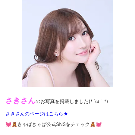
さきさん
のお写真を掲載しました(*´ω｀*)
さきさんのページはこちら★
💓🧸きゃばきゃば公式SNSをチェック🧸💓