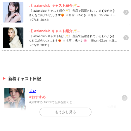
ております！！ 1度話を聞いてみたい、働いてみたいなどご興味が
. 〖azianclub キャスト紹介🥂...
ある方はお気軽にDMをしてください✉️✨ #azianclub #アジアン
. 〖azianclub キャスト紹介🥂〗 当店で活躍されている❮ゆめき❯
クラブ #キャバクラ #シャンパン #歌舞伎町キャバクラ Instagram
さんをご紹介いたします❤️‍🔥 ◽️名前：ゆめき ◽️身長：155cm ◽️誕
で記事を開くazian clubさんのインスタのフォローといいね！もお
生日：1月21日 ◽️出身：東京 ◽️休日の過ごし方：毛布にくるまっ
（07/31 20:41）
願いします❤︎
てゴロゴロする、散歩、お菓子作り ◽️azianclubの好きな所は？
▷▷ 店内の雰囲気が落ち着いている ◽️今この投稿を見ている方に
. 〖azianclub キャスト紹介🥂...
一言！ ▷▷ 仲良しになりましょう🫶🏻 azianclubでは一緒に盛り
. 〖azianclub キャスト紹介🥂〗 当店で活躍されている❮ハナ❯さ
上げてくれるキャスト・スタッフさんを募集しております！！ 1度
んをご紹介いたします❤️‍🔥 ◽️名前：橘ハナ🌸 @han.62.so ◽️身
話を聞いてみたい、働いてみたいなどご興味がある方はお気軽にD
長：153cm ◽️出身：東京 ◽️休日の過ごし方：ホットヨガ、ピラ
（07/31 20:11）
Mをしてください✉️✨ #azianclub #アジアンクラブ #キャバクラ
ティス ◽️azianclubの好きな所は？ ▷▷ 黒服さんたちしごでき ◽️
#シャンパン #歌舞伎町キャバクラ Instagramで記事を開くazian c
今この投稿を見ている方に一言！ ▷▷ 指名して後悔させないから
lubさんのインスタのフォローといいね！もお願いします❤︎
会いに来て！ azianclubでは一緒に盛り上げてくれるキャスト・ス
タッフさんを募集しております！！ 1度話を聞いてみたい、働いて
みたいなどご興味がある方はお気軽にDMをしてください✉️✨ #az
ianclub #アジアンクラブ #キャバクラ #シャンパン #歌舞伎町キャ
バクラ Instagramで記事を開くazian clubさんのインスタのフォロ
新着キャスト日記
ーといいね！もお願いします❤︎
まい
#おすすめ
#おすすめ TikTokで記事を開くま...
13日前
もう少し見る
>
日記一覧を見る