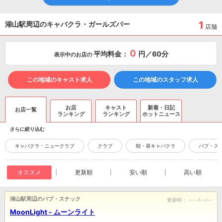
1
湖山駅周辺のキャバクラ・ガールズバー
店舗
0
平均料金：
円／60分
表示中のお店の
この地域のキャスト求人
この地域のスタッフ求人
お店
キャスト
新着・日記
お店一覧
ランキング
ランキング
ホットニュース
さらに絞り込む
キャバクラ・ニュークラブ
クラブ
朝・昼キャバクラ
パブ・ス
オススメ
更新順
安い順
高い順
湖山駅周辺のパブ・スナック
更新時：
----/--/--
MoonLight - ムーンライト