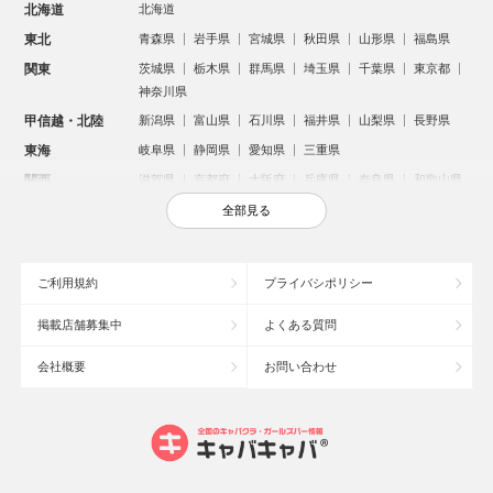
北海道
北海道
東北
青森県
岩手県
宮城県
秋田県
山形県
福島県
関東
茨城県
栃木県
群馬県
埼玉県
千葉県
東京都
神奈川県
甲信越・北陸
新潟県
富山県
石川県
福井県
山梨県
長野県
東海
岐阜県
静岡県
愛知県
三重県
関西
滋賀県
京都府
大阪府
兵庫県
奈良県
和歌山県
中国
鳥取県
島根県
岡山県
広島県
山口県
全部見る
四国
徳島県
香川県
愛媛県
高知県
九州・沖縄
福岡県
佐賀県
長崎県
熊本県
大分県
宮崎県
ご利用規約
プライバシポリシー
鹿児島県
沖縄県
掲載店舗募集中
よくある質問
人気のエリアからお店を探す
会社概要
お問い合わせ
新宿のキャバクラ
歌舞伎町のキャバクラ
札幌市のキャバクラ
すすきののキャバクラ
北新地のキャバクラ
池袋のキャバクラ
ミナミのキャバクラ
大宮のキャバクラ
新潟市のキャバクラ
六本木のキャバクラ
高崎市のキャバクラ
池袋駅（西口）のキャバクラ
池袋駅（東口）のキャバクラ
宇都宮市のキャバクラ