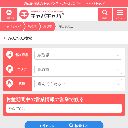
湖山駅周辺のキャバクラ・ガールズバー
キャバキャバ
地域TOP
検索
メニュー
キャバキャバ
鳥取県
鳥取市
湖山駅周辺
かんたん検索
都道府県
エリア
業種
お盆期間中の営業情報の営業で絞る
1
件
検索する
ヒット