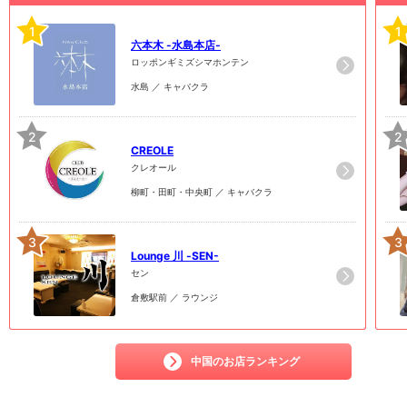
1
1
六本木 -水島本店-
ロッポンギミズシマホンテン
水島 ／ キャバクラ
2
2
CREOLE
クレオール
柳町・田町・中央町 ／ キャバクラ
3
3
Lounge 川 -SEN-
セン
倉敷駅前 ／ ラウンジ
中国のお店ランキング