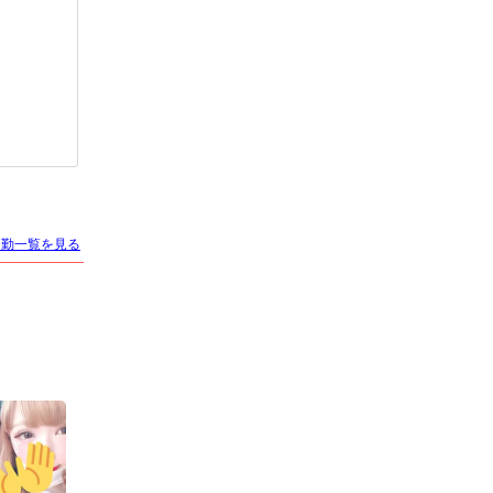
業種
キャバクラ
電話番号
084-999-1505
「キャバキャバ見た」
でお問合わせ下さい
最低料金
50分 5,000円〜
(税・サ別)
出勤一覧を見る
*「お得なクーポン」
あります
> 詳しい料金システムを見る