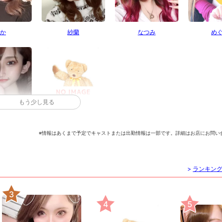
か
紗蘭
なつみ
め
もう少し見る
央里
陽菜乃
※情報はあくまで予定でキャストまたは出勤情報は一部です。詳細はお店にお問い
>
ランキン
3
4
5