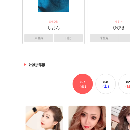
SHION
HIBIKI
しおん
ひびき
未登録
日記
未登録
出勤情報
8/
7
8/
8
8/
（金）
（土）
（