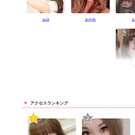
みゆ
あやめ
る
香
アクセスランキング
1
2