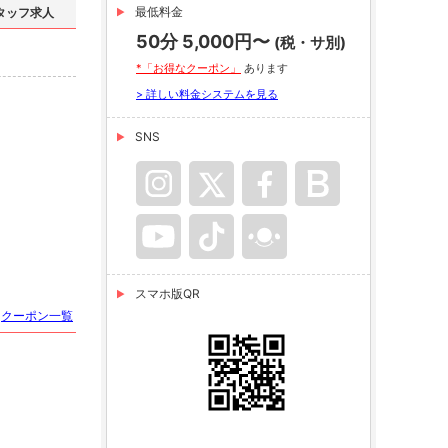
最低料金
タッフ求人
50分 5,000円〜
(税・サ別)
*「お得なクーポン」
あります
> 詳しい料金システムを見る
SNS
スマホ版QR
クーポン一覧