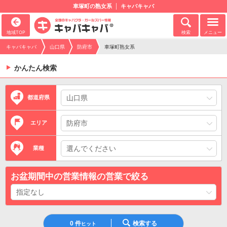
車塚町の熟女系
キャバキャバ
地域TOP
検索
メニュー
キャバキャバ
山口県
防府市
車塚町熟女系
かんたん検索
都道府県
エリア
業種
お盆期間中の営業情報の営業で絞る
0
件
検索する
ヒット