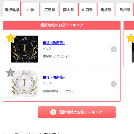
選択地域
中国
広島県
岡山県
山口県
鳥取県
島根県
選択地域のお店ランキング
1
1
IRIS -防府店-
イリス
車塚町 ／ ラウンジ
2
IRIS -周南店-
イリス
徳山駅周辺 ／ ラウンジ
選択地域のお店ランキング