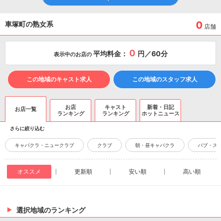
0
車塚町の熟女系
店舗
0
平均料金：
円／60分
表示中のお店の
この地域のキャスト求人
この地域のスタッフ求人
お店
キャスト
新着・日記
お店一覧
ランキング
ランキング
ホットニュース
さらに絞り込む
キャバクラ・ニュークラブ
クラブ
朝・昼キャバクラ
パブ・ス
オススメ
更新順
安い順
高い順
選択地域のランキング