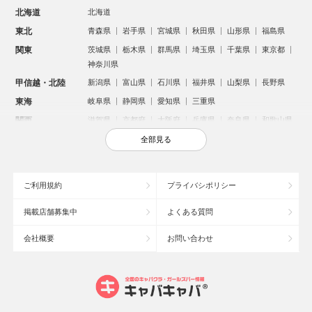
北海道
北海道
東北
青森県
岩手県
宮城県
秋田県
山形県
福島県
関東
茨城県
栃木県
群馬県
埼玉県
千葉県
東京都
神奈川県
甲信越・北陸
新潟県
富山県
石川県
福井県
山梨県
長野県
東海
岐阜県
静岡県
愛知県
三重県
関西
滋賀県
京都府
大阪府
兵庫県
奈良県
和歌山県
中国
鳥取県
島根県
岡山県
広島県
山口県
全部見る
四国
徳島県
香川県
愛媛県
高知県
九州・沖縄
福岡県
佐賀県
長崎県
熊本県
大分県
宮崎県
ご利用規約
プライバシポリシー
鹿児島県
沖縄県
掲載店舗募集中
よくある質問
人気のエリアからお店を探す
会社概要
お問い合わせ
新宿のキャバクラ
歌舞伎町のキャバクラ
北新地のキャバクラ
池袋のキャバクラ
札幌市のキャバクラ
すすきののキャバクラ
ミナミのキャバクラ
大宮のキャバクラ
六本木のキャバクラ
新潟市のキャバクラ
池袋駅（西口）のキャバクラ