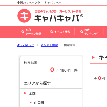
中国のキャバクラ
キャバキャバ
北海道
東北
関東
甲信越・北陸
東海
関西
中国
四国
九州・沖縄
トップ
お店・
お店
キャスト検索
クーポン検索
ランキング
キャバキャバ
キャスト検索
検索結果
キ
検索結果
0
／
18641
件
0
全
件
エリアから探す
全国
山口県