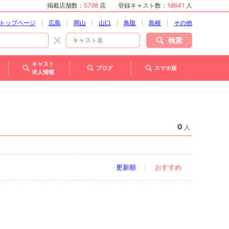
掲載店舗数：
5798
店
登録キャスト数：
18641
人
トップページ
広島
岡山
山口
鳥取
島根
その他
検索
キャスト
ブログ
スマホ版
求人情報
0
人
更新順
おすすめ