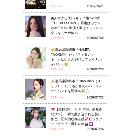
118 view
2026/08/01
美人すぎる“歌うキャバ嬢”♡中洲
「CLUB ESCAPE」乃南はるサン
がABEMAに出演！夢はドレスレン
タルを九州全体へ
273 view
2026/07/28
👑群馬県高崎市『HALIFA
TAKASAKI （ハリファタカサ
キ）』ゆいさん8月1日ファイナル
イベント😢
100 view
2026/07/28
🎂群馬県高崎市『Club Rilib（リ
リブ）』 にてもかさんのバースデ
ーイベントを開催ꔛ🎉ˎˊ˗
133 view
2026/07/25
🎀【歌舞伎町『EDITION』東條み
なサン】一瞬で惹き込まれる美し
さと、圧倒的な存在感💞ピックア
ップグラビア撮影レポ📸💟
100 view
2026/07/24