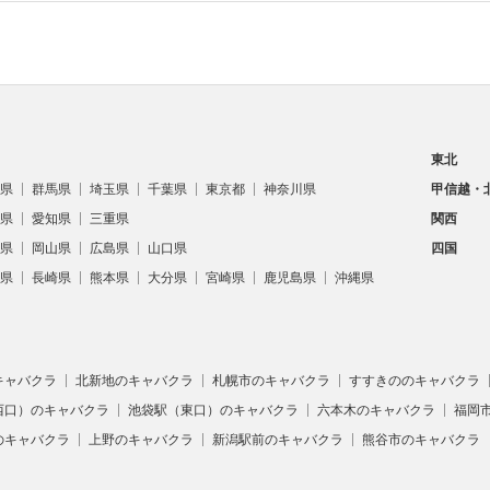
東北
県
群馬県
埼玉県
千葉県
東京都
神奈川県
甲信越・
県
愛知県
三重県
関西
県
岡山県
広島県
山口県
四国
県
長崎県
熊本県
大分県
宮崎県
鹿児島県
沖縄県
キャバクラ
北新地のキャバクラ
札幌市のキャバクラ
すすきののキャバクラ
西口）のキャバクラ
池袋駅（東口）のキャバクラ
六本木のキャバクラ
福岡
のキャバクラ
上野のキャバクラ
新潟駅前のキャバクラ
熊谷市のキャバクラ