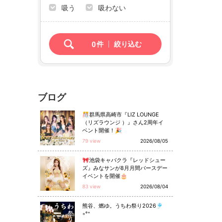
吸う
吸わない
0
件
絞り込む
ブログ
🎊群馬県高崎市『LIZ LOUNGE
（リズラウンジ ）』さん2周年イ
ベント開催！🎉
79 view
2026/08/05
🎀池袋キャバクラ『レッドシュー
ズ』みなサンが8月月間バースデー
イベントを開催🎂
83 view
2026/08/04
熊谷、燃ゆ。うちわ祭り2026🎐
◦°⁺