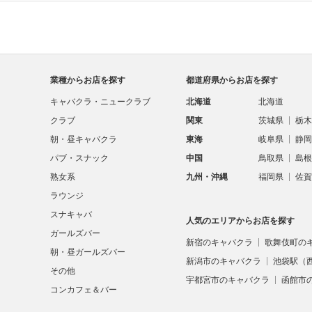
業種からお店を探す
都道府県からお店を探す
キャバクラ・ニュークラブ
北海道
北海道
クラブ
関東
茨城県
栃木
朝・昼キャバクラ
東海
岐阜県
静岡
パブ・スナック
中国
鳥取県
島根
熟女系
九州・沖縄
福岡県
佐賀
ラウンジ
スナキャバ
人気のエリアからお店を探す
ガールズバー
新宿のキャバクラ
歌舞伎町の
朝・昼ガールズバー
新潟市のキャバクラ
池袋駅（
その他
宇都宮市のキャバクラ
函館市
コンカフェ＆バー