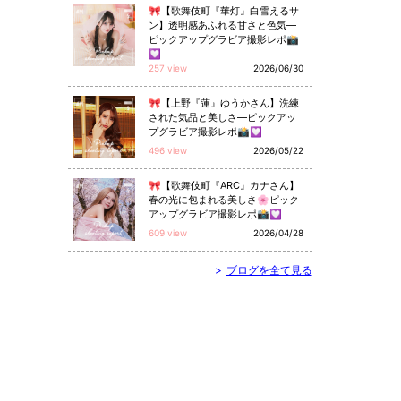
🎀【歌舞伎町『華灯』白雪えるサ
ン】透明感あふれる甘さと色気—
ピックアップグラビア撮影レポ📸
💟
257 view
2026/06/30
🎀【上野『蓮』ゆうかさん】洗練
された気品と美しさ—ピックアッ
プグラビア撮影レポ📸💟
496 view
2026/05/22
🎀【歌舞伎町『ARC』カナさん】
春の光に包まれる美しさ🌸ピック
アップグラビア撮影レポ📸💟
609 view
2026/04/28
>
ブログを全て見る