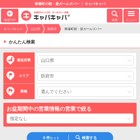
車塚町の朝・昼ガールズバー
キャバキャバ
地域TOP
検索
メニュー
キャバキャバ
山口県
防府市
車塚町朝・昼ガールズバー
かんたん検索
都道府県
エリア
業種
お盆期間中の営業情報の営業で絞る
0
件
検索する
ヒット