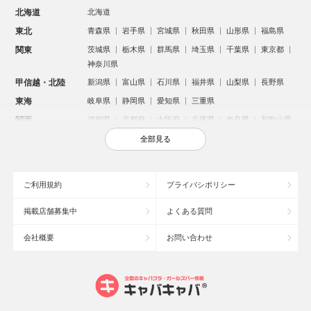
北海道
北海道
東北
青森県
岩手県
宮城県
秋田県
山形県
福島県
関東
茨城県
栃木県
群馬県
埼玉県
千葉県
東京都
神奈川県
甲信越・北陸
新潟県
富山県
石川県
福井県
山梨県
長野県
東海
岐阜県
静岡県
愛知県
三重県
関西
滋賀県
京都府
大阪府
兵庫県
奈良県
和歌山県
中国
鳥取県
島根県
岡山県
広島県
山口県
全部見る
四国
徳島県
香川県
愛媛県
高知県
九州・沖縄
福岡県
佐賀県
長崎県
熊本県
大分県
宮崎県
ご利用規約
プライバシポリシー
鹿児島県
沖縄県
掲載店舗募集中
よくある質問
人気のエリアからお店を探す
会社概要
お問い合わせ
新宿のキャバクラ
歌舞伎町のキャバクラ
札幌市のキャバクラ
すすきののキャバクラ
北新地のキャバクラ
池袋のキャバクラ
ミナミのキャバクラ
大宮のキャバクラ
新潟市のキャバクラ
六本木のキャバクラ
高崎市のキャバクラ
池袋駅（西口）のキャバクラ