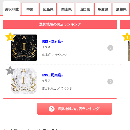
選択地域
中国
広島県
岡山県
山口県
鳥取県
島根県
選択地域のお店ランキング
1
1
IRIS -防府店-
イリス
車塚町 ／ ラウンジ
2
IRIS -周南店-
イリス
徳山駅周辺 ／ ラウンジ
選択地域のお店ランキング