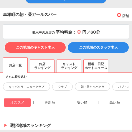
0
車塚町の朝・昼ガールズバー
店舗
0
平均料金：
円／60分
表示中のお店の
この地域のキャスト求人
この地域のスタッフ求人
お店
キャスト
新着・日記
お店一覧
ランキング
ランキング
ホットニュース
さらに絞り込む
キャバクラ・ニュークラブ
クラブ
朝・昼キャバクラ
パブ・ス
オススメ
更新順
安い順
高い順
選択地域のランキング