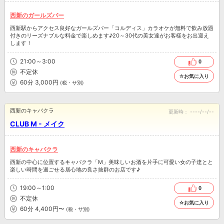
西新のガールズバー
西新駅からアクセス良好なガールズバー「コルディス」カラオケが無料で飲み放題
付きのリーズナブルな料金で楽しめます♪20～30代の美女達がお客様をお出迎え
します！
21:00～3:00
0
不定休
☆お気に入り
60分 3,000円
(税・サ別)
西新のキャバクラ
更新時：
----/--/--
CLUB M - メイク
西新のキャバクラ
西新の中心に位置するキャバクラ「M」美味しいお酒を片手に可愛い女の子達とと
楽しい時間を過ごせる居心地の良さ抜群のお店です♪
19:00～1:00
0
不定休
☆お気に入り
60分 4,400円〜
(税・サ別)