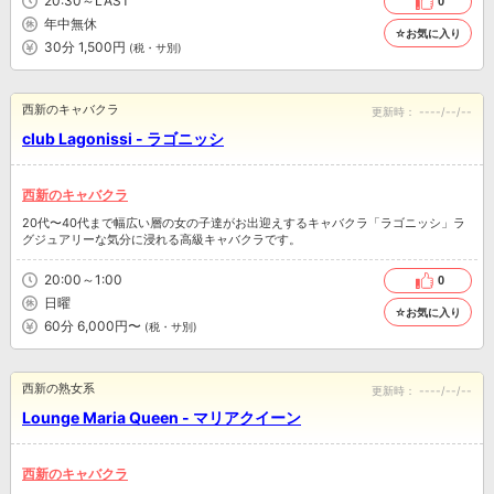
20:30～LAST
0
年中無休
☆お気に入り
30分 1,500円
(税・サ別)
西新のキャバクラ
更新時：
----/--/--
club Lagonissi - ラゴニッシ
西新のキャバクラ
20代〜40代まで幅広い層の女の子達がお出迎えするキャバクラ「ラゴニッシ」ラ
グジュアリーな気分に浸れる高級キャバクラです。
20:00～1:00
0
日曜
☆お気に入り
60分 6,000円〜
(税・サ別)
西新の熟女系
更新時：
----/--/--
Lounge Maria Queen - マリアクイーン
西新のキャバクラ