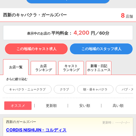
8
西新のキャバクラ・ガールズバー
店舗
4,200
平均料金：
円／60分
表示中のお店の
この地域のキャスト求人
この地域のスタッフ求人
お店
キャスト
新着・日記
お店一覧
ランキング
ランキング
ホットニュース
さらに絞り込む
キャバクラ・ニュークラブ
クラブ
朝・昼キャバクラ
パブ・ス
オススメ
更新順
安い順
高い順
西新のガールズバー
更新時：
----/--/--
CORDIS NISHIJIN - コルディス