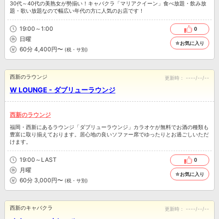
30代～40代の美熟女が勢揃い！キャバクラ「マリアクイーン」食べ放題・飲み放
題・歌い放題なので幅広い年代の方に人気のお店です！
19:00～1:00
0
日曜
☆お気に入り
60分 4,400円〜
(税・サ別)
西新のラウンジ
更新時：
----/--/--
W LOUNGE - ダブリューラウンジ
西新のラウンジ
福岡・西新にあるラウンジ「ダブリューラウンジ」カラオケが無料でお酒の種類も
豊富に取り揃えております。居心地の良いソファー席でゆったりとお過ごしいただ
けます。
19:00～LAST
0
月曜
☆お気に入り
60分 3,000円〜
(税・サ別)
西新のキャバクラ
更新時：
----/--/--