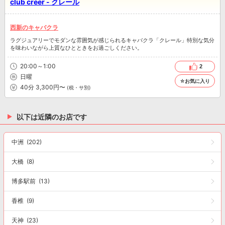
club creer - クレール
西新のキャバクラ
ラグジュアリーでモダンな雰囲気が感じられるキャバクラ「クレール」特別な気分
を味わいながら上質なひとときをお過ごしください。
20:00～1:00
2
日曜
☆お気に入り
40分 3,300円〜
(税・サ別)
以下は近隣のお店です
中洲
(202)
大橋
(8)
博多駅前
(13)
香椎
(9)
天神
(23)