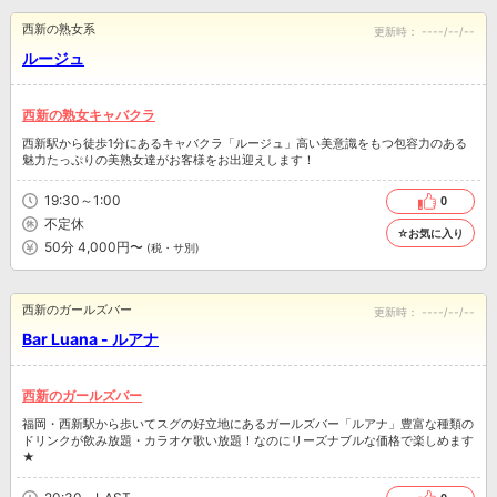
西新の熟女系
更新時：
----/--/--
ルージュ
西新の熟女キャバクラ
西新駅から徒歩1分にあるキャバクラ「ルージュ」高い美意識をもつ包容力のある
魅力たっぷりの美熟女達がお客様をお出迎えします！
19:30～1:00
0
不定休
☆お気に入り
50分 4,000円〜
(税・サ別)
西新のガールズバー
更新時：
----/--/--
Bar Luana - ルアナ
西新のガールズバー
福岡・西新駅から歩いてスグの好立地にあるガールズバー「ルアナ」豊富な種類の
ドリンクが飲み放題・カラオケ歌い放題！なのにリーズナブルな価格で楽しめます
★