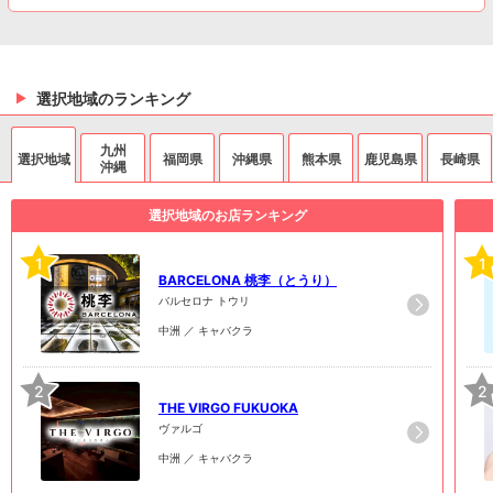
選択地域のランキング
九州
選択地域
福岡県
沖縄県
熊本県
鹿児島県
長崎県
沖縄
選択地域のお店ランキング
1
1
BARCELONA 桃李（とうり）
バルセロナ トウリ
中洲 ／ キャバクラ
2
2
THE VIRGO FUKUOKA
ヴァルゴ
中洲 ／ キャバクラ