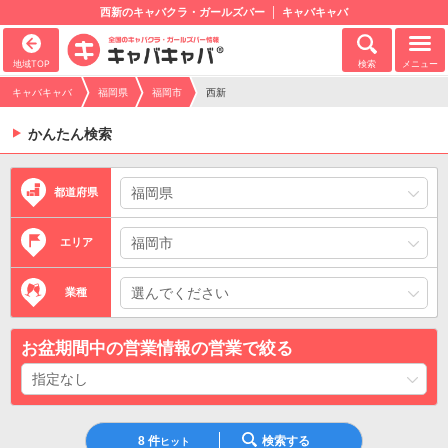
西新のキャバクラ・ガールズバー
キャバキャバ
地域TOP
検索
メニュー
キャバキャバ
福岡県
福岡市
西新
かんたん検索
都道府県
エリア
業種
お盆期間中の営業情報の営業で絞る
8
件
検索する
ヒット