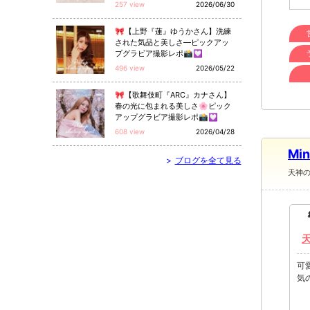
257 view
2026/06/30
🎀【上野『蓮』ゆうかさん】洗練
された気品と美しさ—ピックアッ
プグラビア撮影レポ📸💟
496 view
2026/05/22
🎀【歌舞伎町『ARC』カナさん】
春の光に包まれる美しさ🌸ピック
アップグラビア撮影レポ📸💟
608 view
2026/04/28
Mi
>
ブログを全て見る
天神
可
気