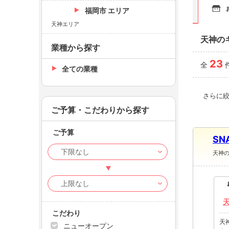
福岡市 エリア
天神エリア
天神の
業種から探す
23
全
全ての業種
さらに
ご予算・こだわりから探す
ご予算
SN
天神
こだわり
天
ニューオープン