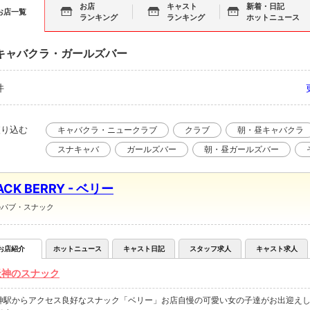
お店
キャスト
新着・日記
お店一覧
ランキング
ランキング
ホットニュース
キャバクラ・ガールズバー
件
絞り込む
キャバクラ・ニュークラブ
クラブ
朝・昼キャバクラ
スナキャバ
ガールズバー
朝・昼ガールズバー
ACK BERRY - ベリー
のパブ・スナック
お店紹介
ホットニュース
キャスト日記
スタッフ求人
キャスト求人
天神のスナック
神駅からアクセス良好なスナック「ベリー」お店自慢の可愛い女の子達がお出迎えし