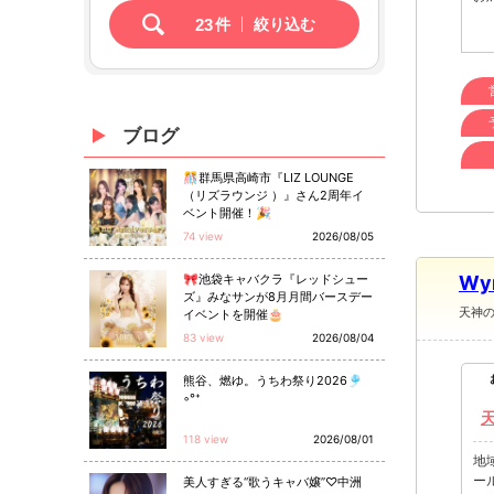
23
件
絞り込む
ブログ
🎊群馬県高崎市『LIZ LOUNGE
（リズラウンジ ）』さん2周年イ
ベント開催！🎉
74 view
2026/08/05
🎀池袋キャバクラ『レッドシュー
Wy
ズ』みなサンが8月月間バースデー
天神
イベントを開催🎂
83 view
2026/08/04
熊谷、燃ゆ。うちわ祭り2026🎐
◦°⁺
118 view
2026/08/01
地
ー
美人すぎる“歌うキャバ嬢”♡中洲