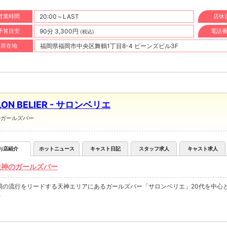
営業時間
20:00～LAST
店休
予算目安
90分 3,300円
電話
(税込)
所在地
福岡県福岡市中央区舞鶴1丁目8-4 ビーンズビル3F
LON BELIER - サロンベリエ
のガールズバー
お店紹介
ホットニュース
キャスト日記
スタッフ求人
キャスト求人
天神のガールズバー
岡の流行をリードする天神エリアにあるガールズバー「サロンベリエ」20代を中心
♪