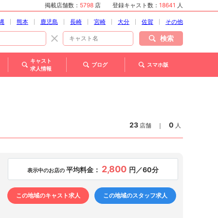
掲載店舗数：
5798
店
登録キャスト数：
18641
人
縄
熊本
鹿児島
長崎
宮崎
大分
佐賀
その他
検索
キャスト
ブログ
スマホ版
求人情報
23
0
店舗
｜
人
2,800
平均料金：
円／60分
表示中のお店の
この地域のキャスト求人
この地域のスタッフ求人