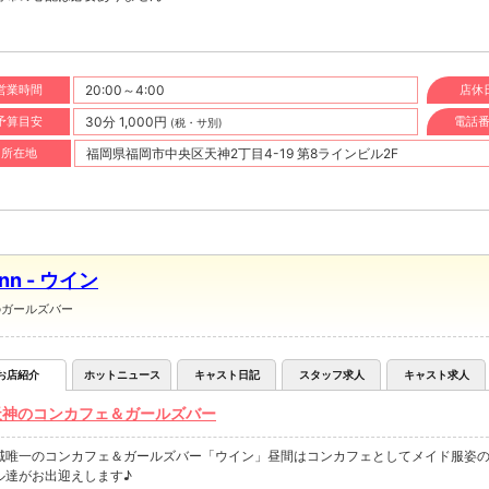
営業時間
20:00～4:00
店休
予算目安
30分 1,000円
電話
(税・サ別)
所在地
福岡県福岡市中央区天神2丁目4-19 第8ラインビル2F
nn - ウイン
のガールズバー
お店紹介
ホットニュース
キャスト日記
スタッフ求人
キャスト求人
天神のコンカフェ＆ガールズバー
域唯一のコンカフェ＆ガールズバー「ウイン」昼間はコンカフェとしてメイド服姿
ル達がお出迎えします♪