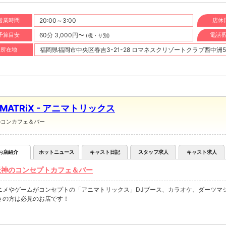
営業時間
20:00～3:00
店休
予算目安
60分 3,000円〜
電話
(税・サ別)
所在地
福岡県福岡市中央区春吉3-21-28 ロマネスクリゾートクラブ西中洲5
iMATRiX - アニマトリックス
のコンカフェ＆バー
お店紹介
ホットニュース
キャスト日記
スタッフ求人
キャスト求人
天神のコンセプトカフェ＆バー
ニメやゲームがコンセプトの「アニマトリックス」DJブース、カラオケ、ダーツマ
きの方は必見のお店です！