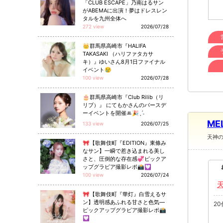
「CLUB ESCAPE」乃南はるサン
がABEMAに出演！夢はドレスレン
タルを九州全体へ
272 view
2026/07/28
👑群馬県高崎市『HALIFA
TAKASAKI （ハリファタカサ
キ）』ゆいさん8月1日ファイナル
イベント😢
100 view
2026/07/28
🎂群馬県高崎市『Club Rilib（リ
リブ）』 にてもかさんのバースデ
ーイベントを開催ꔛ🎉ˎˊ˗
ME
133 view
2026/07/25
天神
🎀【歌舞伎町『EDITION』東條み
なサン】一瞬で惹き込まれる美し
さと、圧倒的な存在感💞ピックア
ップグラビア撮影レポ📸💟
100 view
2026/07/24
🎀【歌舞伎町『華灯』白雪えるサ
ン】透明感あふれる甘さと色気—
2
ピックアップグラビア撮影レポ📸
💟