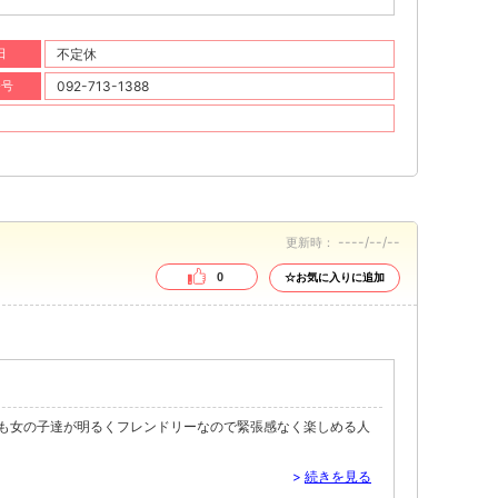
日
不定休
番号
092-713-1388
----/--/--
更新時：
0
☆お気に入りに追加
も女の子達が明るくフレンドリーなので緊張感なく楽しめる人
>
続きを見る