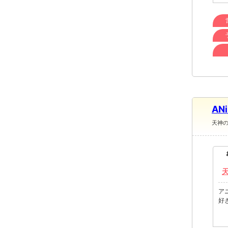
AN
天神
ア
好