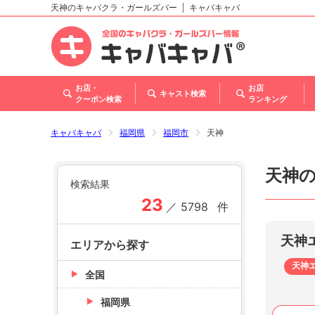
天神のキャバクラ・ガールズバー
キャバキャバ
北海道
東北
関東
甲信越・北陸
東海
関西
中国
四国
九州・沖縄
トップ
お店・
お店
キャスト検索
クーポン検索
ランキング
キャバキャバ
福岡県
福岡市
天神
天神
検索結果
23
／
5798
件
天神
エリアから探す
天神
全国
福岡県