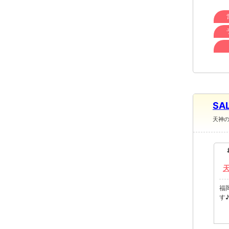
SA
天神
福
す