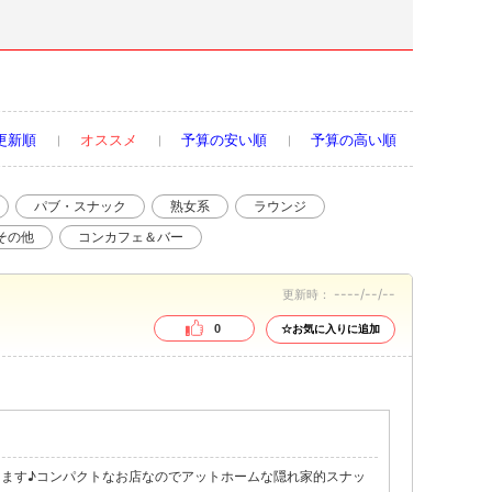
更新順
オススメ
予算の安い順
予算の高い順
パブ・スナック
熟女系
ラウンジ
その他
コンカフェ＆バー
----/--/--
更新時：
0
☆お気に入りに追加
ます♪コンパクトなお店なのでアットホームな隠れ家的スナッ