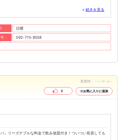
>
続きを見る
日
日曜
番号
092-715-8558
----/--/--
更新時：
0
☆お気に入りに追加
カバ」リーズナブルな料金で飲み放題付き！ついつい長居しても