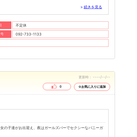
>
続きを見る
日
不定休
番号
092-733-1133
----/--/--
更新時：
0
☆お気に入りに追加
の女の子達がお出迎え、夜はガールズバーでセクシーなバニーガ