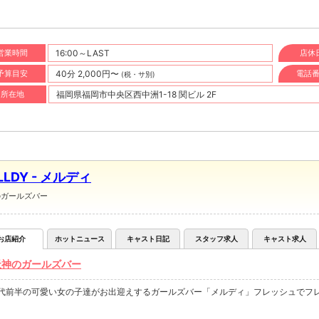
営業時間
16:00～LAST
店休
予算目安
40分 2,000円〜
電話
(税・サ別)
所在地
福岡県福岡市中央区西中洲1-18 関ビル 2F
LLDY - メルディ
のガールズバー
お店紹介
ホットニュース
キャスト日記
スタッフ求人
キャスト求人
天神のガールズバー
0代前半の可愛い女の子達がお出迎えするガールズバー「メルディ」フレッシュでフ