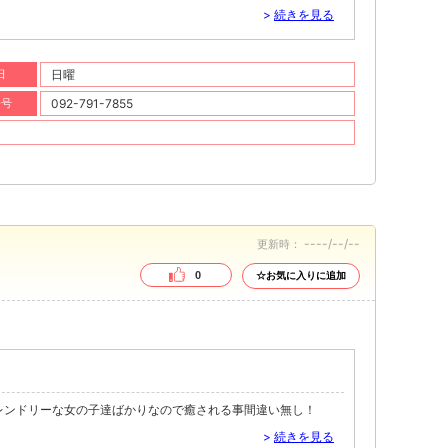
>
続きを見る
日
日曜
番号
092-791-7855
----/--/--
更新時：
0
☆お気に入りに追加
レンドリーな女の子達ばかりなので癒される事間違い無し！
>
続きを見る