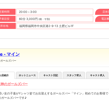
営業時間
20:00～3:00
店休
予算目安
60分 3,000円
電話
(税・サ別)
所在地
福岡県福岡市中央区港2-9-13 土肥ビル1F
ne - マイン
のガールズバー
お店紹介
ホットニュース
キャスト日記
スタッフ求人
キャスト求人
天神のガールズバー
愛い女の子達がYシャツ姿でお出迎えするガールズバー「マイン」初めてのお客様で
のガールズバーです♪