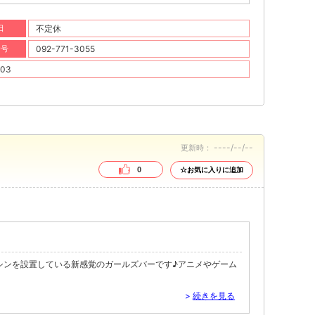
日
不定休
番号
092-771-3055
03
----/--/--
更新時：
0
☆お気に入りに追加
シンを設置している新感覚のガールズバーです♪アニメやゲーム
>
続きを見る