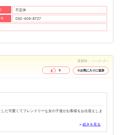
日
不定休
番号
092-406-8727
----/--/--
更新時：
0
☆お気に入りに追加
とした可愛くてフレンドリーな女の子達がお客様をお出迎えしま
>
続きを見る