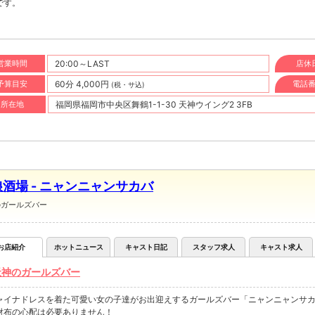
です。
営業時間
20:00～LAST
店休
予算目安
60分 4,000円
電話
(税・サ込)
所在地
福岡県福岡市中央区舞鶴1-1-30 天神ウイング2 3FB
酒場 - ニャンニャンサカバ
のガールズバー
お店紹介
ホットニュース
キャスト日記
スタッフ求人
キャスト求人
天神のガールズバー
ャイナドレスを着た可愛い女の子達がお出迎えするガールズバー「ニャンニャンサ
財布の心配は必要ありません！