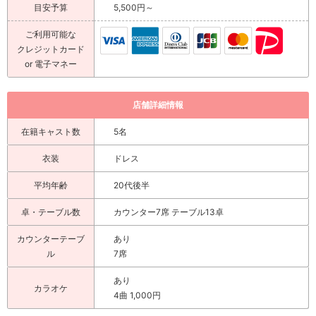
目安予算
5,500円～
ご利用可能な
クレジットカード
or 電子マネー
店舗詳細情報
在籍キャスト数
5名
衣装
ドレス
平均年齢
20代後半
卓・テーブル数
カウンター7席 テーブル13卓
カウンターテーブ
あり
ル
7席
あり
カラオケ
4曲 1,000円