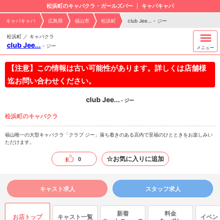
松浜町のキャバクラ・ガールズバー
キャバキャバ
キャバキャバ
広島県
福山市
松浜町
club Jee... - ジー
松浜町 ／ キャバクラ
club Jee...
-
ジー
メニュー
【注意】この情報は古い可能性があります。詳しくは店舗様
迄お問い合わせください。
club Jee...
- ジー
松浜町のキャバクラ
福山唯一の大型キャバクラ「クラブ ジー」落ち着きのある店内で至福のひとときをお楽しみい
ただけます。
☆お気に入りに追加
0
キャスト求人
スタッフ求人
新着
料金
お店トップ
キャスト一覧
イベン