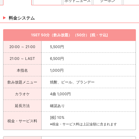
ホットニュース
クーポン
料金システム
1SET 50分（飲み放題） （50分） [税・サ込]
20:00 ～ 21:00
5,500円
21:00 ～ LAST
6,500円
本指名
1,000円
飲み放題メニュー
焼酎、ビール、ブランデー
カラオケ
4曲 1,000円
延長方法
確認あり
[税] 10%
税金・サービス料
※税金・サービス料は上記金額に含まれます