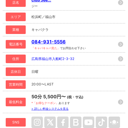
店名
ジー
エリア
松浜町／福山市
業種
キャバクラ
084-931-5556
電話番号
「キャバキャバ見た」
でお問合わせ下さい
住所
広島県福山市入船町2-3-32
店休日
日曜
20:00〜LAST
営業時間
50分 5,500円〜
(税・サ込)
最低料金
*「お得なクーポン」
あります
> 詳しい料金システムを見る
SNS