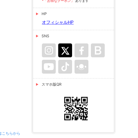
*「お得なクーポン」
あります
HP
オフィシャルHP
SNS
スマホ版QR
はこちらから