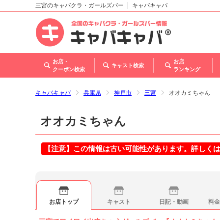
三宮のキャバクラ・ガールズバー
キャバキャバ
北海道
東北
関東
甲信越・北陸
東海
関西
中国
四国
九州・沖縄
お店・
お店
キャスト検索
クーポン検索
ランキング
キャバキャバ
兵庫県
神戸市
三宮
オオカミちゃん
オオカミちゃん
【注意】この情報は古い可能性があります。詳しく
お店トップ
キャスト
日記・動画
料金