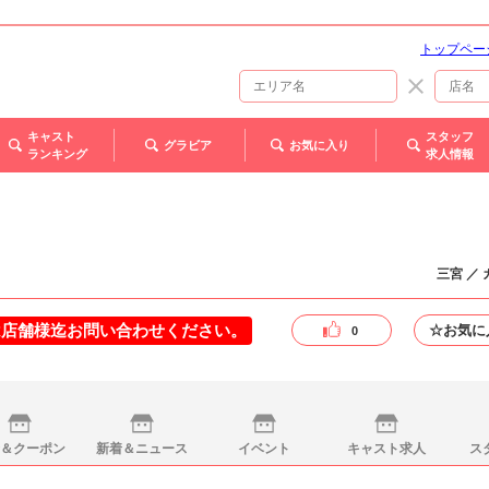
トップペー
キャスト
スタッフ
グラビア
お気に入り
ランキング
求人情報
三宮 ／
は店舗様迄お問い合わせください。
☆お気に
0
＆クーポン
新着＆ニュース
イベント
キャスト求人
ス