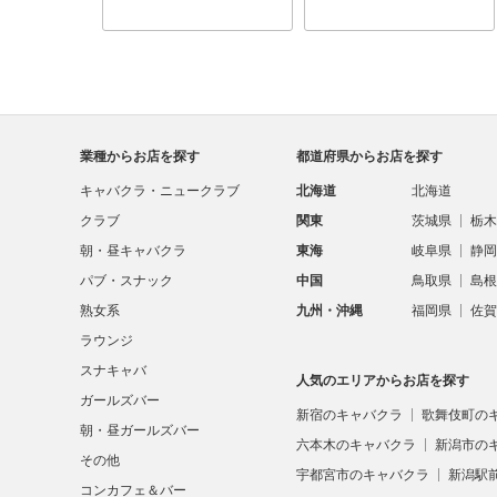
業種からお店を探す
都道府県からお店を探す
キャバクラ・ニュークラブ
北海道
北海道
クラブ
関東
茨城県
栃木
朝・昼キャバクラ
東海
岐阜県
静岡
パブ・スナック
中国
鳥取県
島根
熟女系
九州・沖縄
福岡県
佐賀
ラウンジ
スナキャバ
人気のエリアからお店を探す
ガールズバー
新宿のキャバクラ
歌舞伎町の
朝・昼ガールズバー
六本木のキャバクラ
新潟市の
その他
宇都宮市のキャバクラ
新潟駅
コンカフェ＆バー