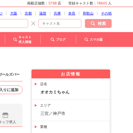
掲載店舗数：
5798
店
登録キャスト数：
18645
人
ジ
大阪
京都
滋賀
兵庫
奈良
和歌山
その他
検索
キャスト
ブログ
スマホ版
求人情報
お店情報
 ガールズバー
店名
入りに追加
オオカミちゃん
エリア
三宮／神戸市
タッフ求人
業種