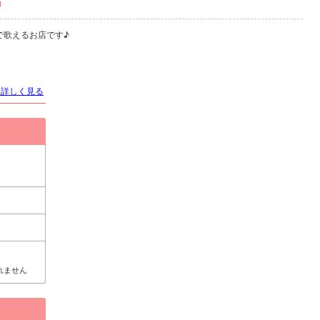
』
で歌えるお店です♪
を詳しく見る
れません