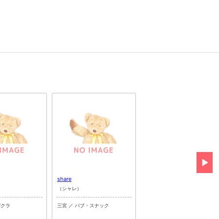
share
オオカミちゃんは告らせたい
）
（シャレ）
三宮 ／ ガールズバー
バクラ
三宮 ／ パブ・スナック