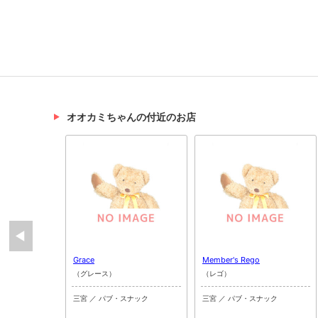
オオカミちゃんの付近のお店
Grace
Member's Rego
（グレース）
（レゴ）
三宮 ／ パブ・スナック
三宮 ／ パブ・スナック