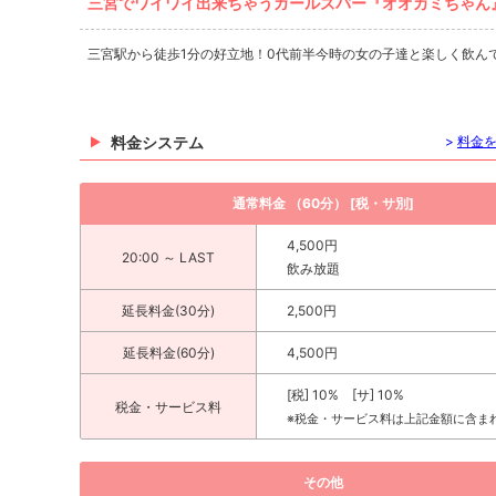
三宮でワイワイ出来ちゃうガールズバー『オオカミちゃん
三宮駅から徒歩1分の好立地！0代前半今時の女の子達と楽しく飲ん
料金システム
>
料金
通常料金 （60分） [税・サ別]
4,500円
20:00 ～ LAST
飲み放題
延長料金(30分)
2,500円
延長料金(60分)
4,500円
[税] 10% [サ] 10%
税金・サービス料
※税金・サービス料は上記金額に含ま
その他