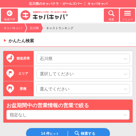
石川県のキャバクラ・ガールズバー
キャバキャバ
地域TOP
検索
メニュー
キャバキャバ
石川県
キャストランキング
かんたん検索
都道府県
エリア
業種
お盆期間中の営業情報の営業で絞る
14
件
検索する
ヒット