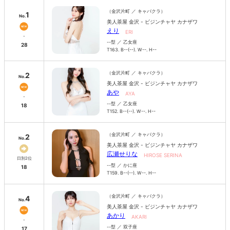
（金沢片町 ／ キャバクラ）
1
No.
美人茶屋 金沢 - ビジンチャヤ カナザワ
えり
ERI
-
--型 ／ 乙女座
28
T163. B--(--). W--. H--
（金沢片町 ／ キャバクラ）
2
No.
美人茶屋 金沢 - ビジンチャヤ カナザワ
あや
AYA
-
--型 ／ 乙女座
18
T152. B--(--). W--. H--
（金沢片町 ／ キャバクラ）
2
No.
美人茶屋 金沢 - ビジンチャヤ カナザワ
広瀬せりな
HIROSE SERINA
日別2位
--型 ／ かに座
18
T159. B--(--). W--. H--
（金沢片町 ／ キャバクラ）
4
No.
美人茶屋 金沢 - ビジンチャヤ カナザワ
あかり
AKARI
-
--型 ／ 双子座
17