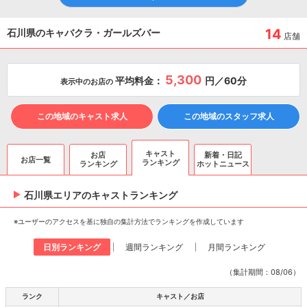
14
石川県のキャバクラ・ガールズバー
店舗
5,300
平均料金：
円／60分
表示中のお店の
この地域のキャスト求人
この地域のスタッフ求人
キャスト
お店
新着・日記
お店一覧
ランキング
ランキング
ホットニュース
石川県エリアのキャスト
ランキング
※ユーザーのアクセスを基に独自の集計方法でランキングを作成しています
日別ランキング
週間ランキング
月間ランキング
（集計期間：08/06）
ランク
キャスト／お店