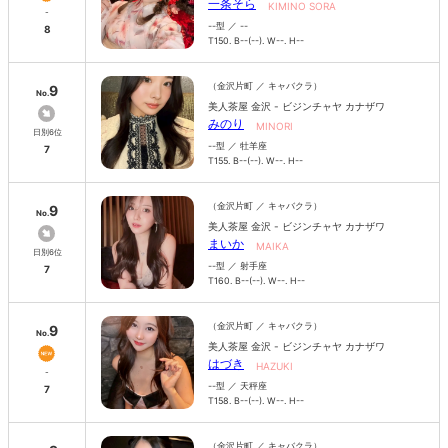
一条そら
KIMINO SORA
-
--型 ／ --
8
T150. B--(--). W--. H--
（金沢片町 ／ キャバクラ）
9
No.
美人茶屋 金沢 - ビジンチャヤ カナザワ
みのり
MINORI
日別6位
--型 ／ 牡羊座
7
T155. B--(--). W--. H--
（金沢片町 ／ キャバクラ）
9
No.
美人茶屋 金沢 - ビジンチャヤ カナザワ
まいか
MAIKA
日別6位
--型 ／ 射手座
7
T160. B--(--). W--. H--
（金沢片町 ／ キャバクラ）
9
No.
美人茶屋 金沢 - ビジンチャヤ カナザワ
はづき
HAZUKI
-
--型 ／ 天秤座
7
T158. B--(--). W--. H--
（金沢片町 ／ キャバクラ）