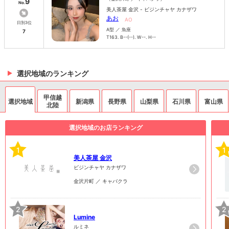
9
No.
美人茶屋 金沢 - ビジンチャヤ カナザワ
あお
AO
日別3位
A型 ／ 魚座
7
T163. B--(--). W--. H--
選択地域のランキング
甲信越
選択地域
新潟県
長野県
山梨県
石川県
富山県
北陸
選択地域のお店ランキング
1
1
美人茶屋 金沢
ビジンチャヤ カナザワ
金沢片町 ／ キャバクラ
2
2
Lumine
ルミネ