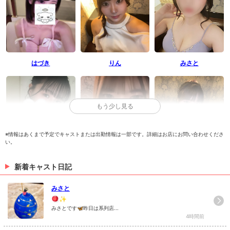
はづき
りん
みさと
もう少し見る
※情報はあくまで予定でキャストまたは出勤情報は一部です。詳細はお店にお問い合わせくださ
い。
なな
あゆ
まみ
新着キャスト日記
> 出勤情報を見る
みさと
🪀✨
みさとです🦋昨日は系列店...
4時間前