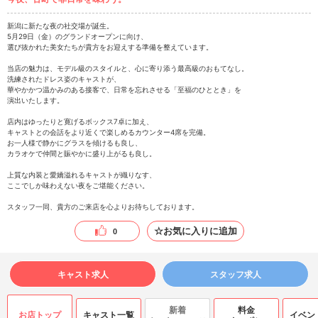
新潟に新たな夜の社交場が誕生。
5月29日（金）のグランドオープンに向け、
選び抜かれた美女たちが貴方をお迎えする準備を整えています。
当店の魅力は、モデル級のスタイルと、心に寄り添う最高級のおもてなし。
洗練されたドレス姿のキャストが、
華やかかつ温かみのある接客で、日常を忘れさせる「至福のひととき」を
演出いたします。
店内はゆったりと寛げるボックス7卓に加え、
キャストとの会話をより近くで楽しめるカウンター4席を完備。
お一人様で静かにグラスを傾けるも良し、
カラオケで仲間と賑やかに盛り上がるも良し。
上質な内装と愛嬌溢れるキャストが織りなす、
ここでしか味わえない夜をご堪能ください。
スタッフ一同、貴方のご来店を心よりお待ちしております。
☆お気に入りに追加
0
キャスト求人
スタッフ求人
新着
料金
お店トップ
キャスト一覧
イベン