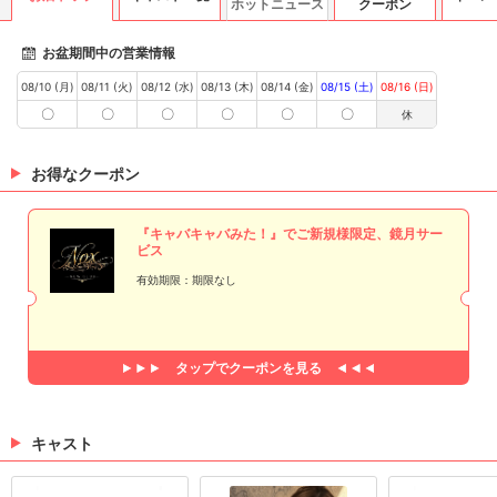
ホットニュース
クーポン
お盆期間中の営業情報
08/10 (月)
08/11 (火)
08/12 (水)
08/13 (木)
08/14 (金)
08/15 (土)
08/16 (日)
〇
〇
〇
〇
〇
〇
休
お得なクーポン
『キャバキャバみた！』でご新規様限定、鏡月サー
ビス
有効期限：期限なし
タップで
クーポンを見る
キャスト