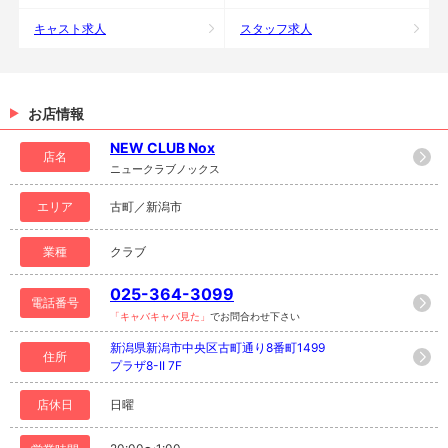
キャスト求人
スタッフ求人
お店情報
NEW CLUB Nox
店名
ニュークラブノックス
エリア
古町／新潟市
業種
クラブ
025-364-3099
電話番号
「キャバキャバ見た」
でお問合わせ下さい
新潟県新潟市中央区古町通り8番町1499
住所
プラザ8-II 7F
店休日
日曜