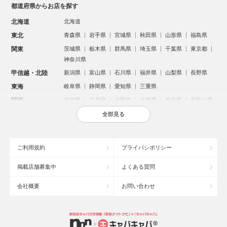
都道府県からお店を探す
北海道
北海道
東北
青森県
岩手県
宮城県
秋田県
山形県
福島県
関東
茨城県
栃木県
群馬県
埼玉県
千葉県
東京都
神奈川県
甲信越・北陸
新潟県
富山県
石川県
福井県
山梨県
長野県
東海
岐阜県
静岡県
愛知県
三重県
関西
滋賀県
京都府
大阪府
兵庫県
奈良県
和歌山県
中国
鳥取県
島根県
岡山県
広島県
山口県
全部見る
四国
徳島県
香川県
愛媛県
高知県
九州・沖縄
福岡県
佐賀県
長崎県
熊本県
大分県
宮崎県
ご利用規約
プライバシポリシー
鹿児島県
沖縄県
掲載店舗募集中
よくある質問
人気のエリアからお店を探す
会社概要
お問い合わせ
新宿のキャバクラ
歌舞伎町のキャバクラ
北新地のキャバクラ
札幌市のキャバクラ
すすきののキャバクラ
池袋のキャバクラ
ミナミのキャバクラ
大宮のキャバクラ
六本木のキャバクラ