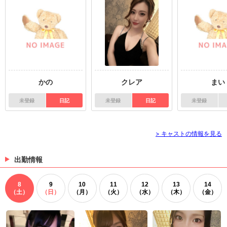
かの
クレア
まい
未登録
日記
未登録
日記
未登録
> キャストの情報を見る
出勤情報
8
9
10
11
12
13
14
（土）
（日）
（月）
（火）
（水）
（木）
（金）