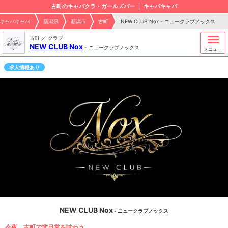
古町のキャバクラ・ガールズバー
キャバキャバ
キャバキャバ
新潟県
新潟市
古町
NEW CLUB Nox - ニュークラブノックス
古町 ／ クラブ
NEW CLUB Nox
-
ニュークラブノックス
メニュー
求人情報あり
NEW CLUB Nox
- ニュークラブノックス
今夜、古町で非日常を味わう。