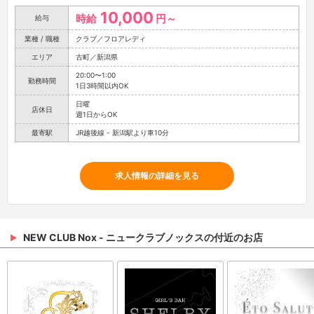
10,000
時給
円～
給与
業種 / 職種
クラブ／フロアレディ
エリア
古町／新潟県
20:00〜1:00
勤務時間
1日3時間以内OK
日曜
店休日
週1日からOK
最寄駅
JR越後線 - 新潟駅より車10分
求人情報の詳細を見る
NEW CLUB Nox - ニュークラブノックスの付近のお店