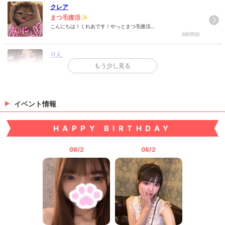
クレア
まつ毛復活✨
こんにちは！くれあです！やっとまつ毛復活...
6時間前
りん
にゅ！
もう少し見る
NEWドレス> ̫
18時間前
はづき
イベント情報
なぐさめてт-т
自分のこと結構ポジティブ人間だと思ってた...
HAPPY BIRTHDAY
2日前
08/2
08/2
>
日記一覧を見る