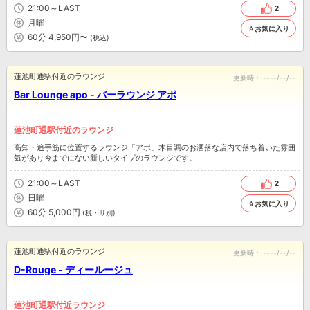
21:00～LAST
2
月曜
☆お気に入り
60分 4,950円〜
(税込)
蓮池町通駅付近のラウンジ
更新時：
----/--/--
Bar Lounge apo - バーラウンジ アポ
蓮池町通駅付近のラウンジ
高知・追手筋に位置するラウンジ「アポ」木目調のお洒落な店内で落ち着いた雰囲
気があり今までにない新しいタイプのラウンジです。
21:00～LAST
2
日曜
☆お気に入り
60分 5,000円
(税・サ別)
蓮池町通駅付近のラウンジ
更新時：
----/--/--
D-Rouge - ディールージュ
蓮池町通駅付近ラウンジ