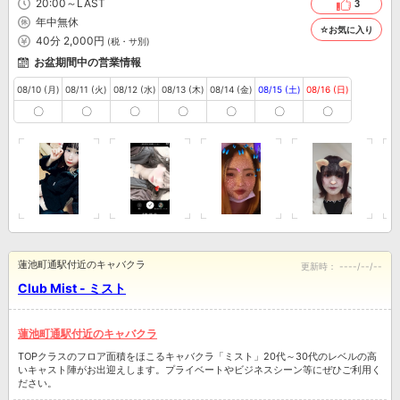
20:00～LAST
3
年中無休
☆お気に入り
40分 2,000円
(税・サ別)
お盆期間中の営業情報
08/10 (月)
08/11 (火)
08/12 (水)
08/13 (木)
08/14 (金)
08/15 (土)
08/16 (日)
〇
〇
〇
〇
〇
〇
〇
蓮池町通駅付近のキャバクラ
更新時：
----/--/--
Club Mist - ミスト
蓮池町通駅付近のキャバクラ
TOPクラスのフロア面積をほこるキャバクラ「ミスト」20代～30代のレベルの高
いキャスト陣がお出迎えします。プライベートやビジネスシーン等にぜひご利用く
ださい。