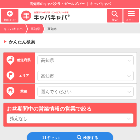
高知市のキャバクラ・ガールズバー
キャバキャバ
地域TOP
検索
メニュー
キャバキャバ
高知県
高知市
かんたん検索
都道府県
エリア
業種
お盆期間中の営業情報の営業で絞る
11
件
検索する
ヒット