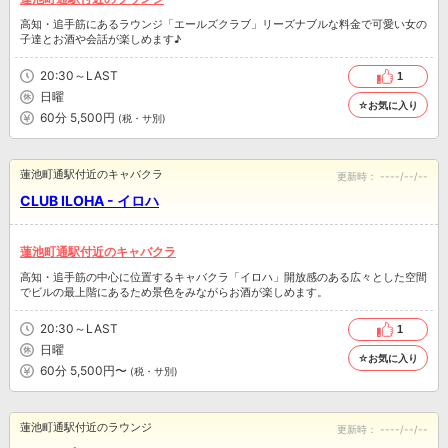
高知・追手筋にあるラウンジ「エールズクラブ」リーズナブルな料金で可愛い女の
子達とお酒や会話が楽しめます♪
20:30～LAST
1
日曜
☆お気に入り
60分 5,500円
(税・サ別)
蓮池町通駅付近のキャバクラ
更新時：
----/--/--
CLUB ILOHA - イロハ
蓮池町通駅付近のキャバクラ
高知・追手筋の中心に位置するキャバクラ「イロハ」開放感のある広々とした空間
でビルの最上階にあるため景色をみながらお酒が楽しめます。
20:30～LAST
1
日曜
☆お気に入り
60分 5,500円〜
(税・サ別)
蓮池町通駅付近のラウンジ
更新時：
----/--/--