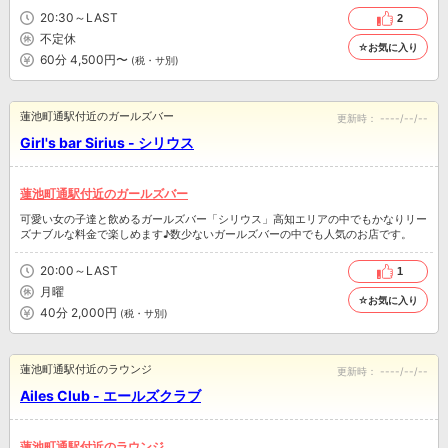
20:30～LAST
2
不定休
☆お気に入り
60分 4,500円〜
(税・サ別)
蓮池町通駅付近のガールズバー
更新時：
----/--/--
Girl's bar Sirius - シリウス
蓮池町通駅付近のガールズバー
可愛い女の子達と飲めるガールズバー「シリウス」高知エリアの中でもかなりリー
ズナブルな料金で楽しめます♪数少ないガールズバーの中でも人気のお店です。
20:00～LAST
1
月曜
☆お気に入り
40分 2,000円
(税・サ別)
蓮池町通駅付近のラウンジ
更新時：
----/--/--
Ailes Club - エールズクラブ
蓮池町通駅付近のラウンジ