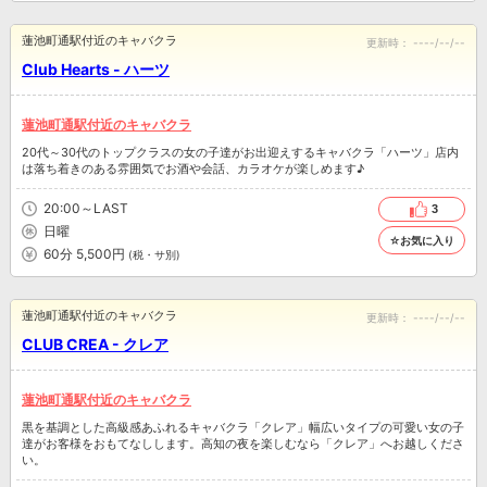
蓮池町通駅付近のキャバクラ
更新時：
----/--/--
Club Hearts - ハーツ
蓮池町通駅付近のキャバクラ
20代～30代のトップクラスの女の子達がお出迎えするキャバクラ「ハーツ」店内
は落ち着きのある雰囲気でお酒や会話、カラオケが楽しめます♪
20:00～LAST
3
日曜
☆お気に入り
60分 5,500円
(税・サ別)
蓮池町通駅付近のキャバクラ
更新時：
----/--/--
CLUB CREA - クレア
蓮池町通駅付近のキャバクラ
黒を基調とした高級感あふれるキャバクラ「クレア」幅広いタイプの可愛い女の子
達がお客様をおもてなしします。高知の夜を楽しむなら「クレア」へお越しくださ
い。