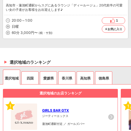
高知市・蓮池町通駅からスグにあるラウンジ「ディールージュ」20代前半の可愛
い女の子達がお客様をお出迎えします♪
20:00～1:00
1
日曜
☆お気に入り
60分 3,000円〜
(税・サ別)
選択地域のランキング
選択地域
四国
愛媛県
香川県
高知県
徳島県
選択地域のお店ランキング
1
1
GIRLS BAR GTX
ジーティーエックス
蓮池町通駅付近 ／ ガールズバー