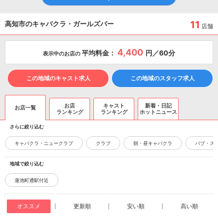
11
高知市のキャバクラ・ガールズバー
店舗
4,400
平均料金：
円／60分
表示中のお店の
この地域のキャスト求人
この地域のスタッフ求人
お店
キャスト
新着・日記
お店一覧
ランキング
ランキング
ホットニュース
さらに絞り込む
キャバクラ・ニュークラブ
クラブ
朝・昼キャバクラ
パブ・ス
地域で絞り込む
蓮池町通駅付近
オススメ
更新順
安い順
高い順