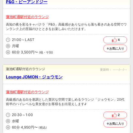
P&G - ピーアンドジー
蓮池町通駅付近のラウンジ
高知の夜を彩るキャバクラ「P&G」高級感がありながらも落ち着きのある空間でワ
ンランク上の至福のひとときをお楽しみいただけます。
21:00～LAST
4
月曜
☆お気に入り
60分 3,500円〜
(税・サ別)
蓮池町通駅付近のラウンジ
更新時：
----/--/--
Lounge JOMON - ジョウモン
蓮池町通駅付近のラウンジ
高級感のある白を基調とした贅沢な空間で楽しめるラウンジ「ジョウモン」20代
前半のハイレベルな美女達がお客様をお出迎えします♪
20:30～1:00
2
水曜
☆お気に入り
60分 4,950円〜
(税込)