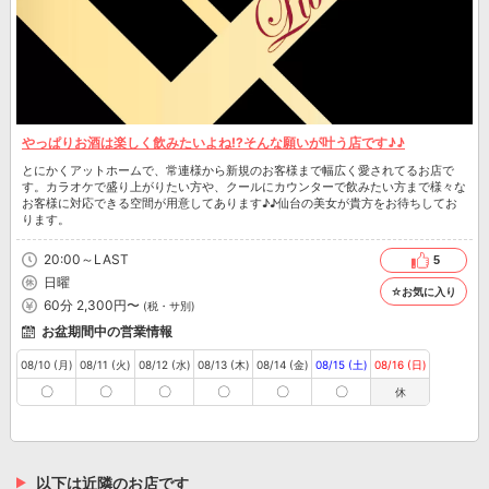
やっぱりお酒は楽しく飲みたいよね!?そんな願いが叶う店です♪♪
とにかくアットホームで、常連様から新規のお客様まで幅広く愛されてるお店で
す。カラオケで盛り上がりたい方や、クールにカウンターで飲みたい方まで様々な
お客様に対応できる空間が用意してあります♪♪仙台の美女が貴方をお待ちしてお
ります。
20:00～LAST
5
日曜
☆お気に入り
60分 2,300円〜
(税・サ別)
お盆期間中の営業情報
08/10 (月)
08/11 (火)
08/12 (水)
08/13 (木)
08/14 (金)
08/15 (土)
08/16 (日)
〇
〇
〇
〇
〇
〇
休
以下は近隣のお店です