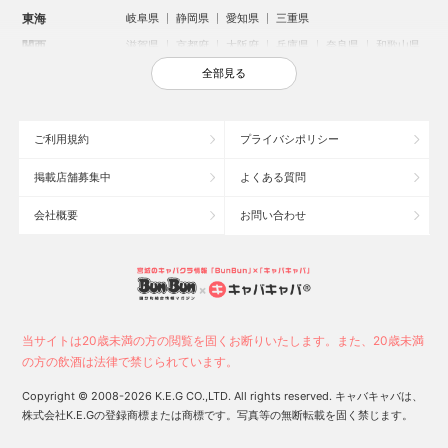
東海
岐阜県
静岡県
愛知県
三重県
関西
滋賀県
京都府
大阪府
兵庫県
奈良県
和歌山県
中国
鳥取県
島根県
岡山県
広島県
山口県
全部見る
四国
徳島県
香川県
愛媛県
高知県
九州・沖縄
福岡県
佐賀県
長崎県
熊本県
大分県
宮崎県
ご利用規約
プライバシポリシー
鹿児島県
沖縄県
掲載店舗募集中
よくある質問
人気のエリアからお店を探す
会社概要
お問い合わせ
新宿のキャバクラ
歌舞伎町のキャバクラ
北新地のキャバクラ
札幌市のキャバクラ
すすきののキャバクラ
池袋のキャバクラ
ミナミのキャバクラ
大宮のキャバクラ
六本木のキャバクラ
新潟市のキャバクラ
池袋駅（西口）のキャバクラ
池袋駅（東口）のキャバクラ
高崎市のキャバクラ
福岡市のキャバクラ
当サイトは20歳未満の方の閲覧を固くお断りいたします。また、20歳未満
長野市のキャバクラ
宇都宮市のキャバクラ
新潟駅前のキャバクラ
の方の飲酒は法律で禁じられています。
中洲のキャバクラ
上野のキャバクラ
函館市のキャバクラ
Copyright © 2008-2026 K.E.G CO.,LTD. All rights reserved. キャバキャバは、
株式会社K.E.Gの登録商標または商標です。写真等の無断転載を固く禁じます。