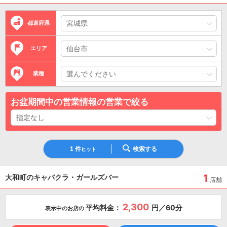
都道府県
エリア
業種
お盆期間中の営業情報の営業で絞る
1
件
検索する
ヒット
1
大和町のキャバクラ・ガールズバー
店舗
2,300
平均料金：
円／60分
表示中のお店の