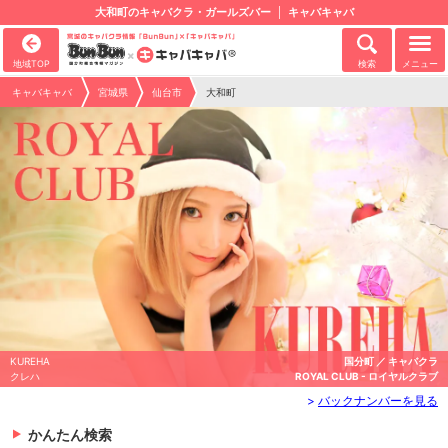
大和町のキャバクラ・ガールズバー
キャバキャバ
地域TOP
検索
メニュー
キャバキャバ
宮城県
仙台市
大和町
omayu
国分町 ／ キャバクラ
おまゆ
Stellar - ステラ
>
バックナンバーを見る
かんたん検索