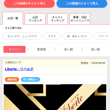
この地域のキャスト求人
この地域のスタッフ求人
お店
キャスト
新着・日記
お店一覧
ランキング
ランキング
ホットニュース
さらに絞り込む
キャバクラ・ニュークラブ
クラブ
朝・昼キャバクラ
パブ・ス
オススメ
更新順
安い順
高い順
大和町のパブ
更新時：
2026/08/08
Liberte - リベルテ
適格対応
求人情報あり