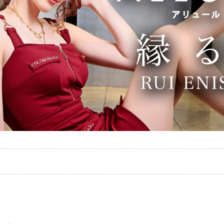
RE - アリュール（国分町 ／ キャバクラ）
 enishi rui