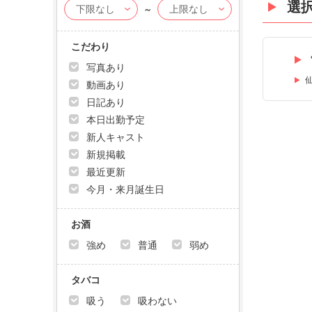
選
～
こだわり
写真あり
動画あり
日記あり
本日出勤予定
新人キャスト
新規掲載
最近更新
今月・来月誕生日
お酒
強め
普通
弱め
タバコ
吸う
吸わない