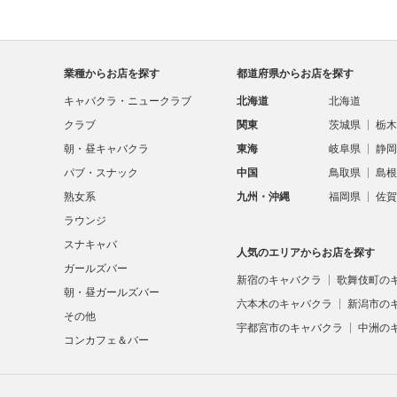
業種からお店を探す
都道府県からお店を探す
キャバクラ・ニュークラブ
北海道
北海道
クラブ
関東
茨城県
栃木
朝・昼キャバクラ
東海
岐阜県
静岡
パブ・スナック
中国
鳥取県
島根
熟女系
九州・沖縄
福岡県
佐賀
ラウンジ
スナキャバ
人気のエリアからお店を探す
ガールズバー
新宿のキャバクラ
歌舞伎町の
朝・昼ガールズバー
六本木のキャバクラ
新潟市の
その他
宇都宮市のキャバクラ
中洲の
コンカフェ＆バー