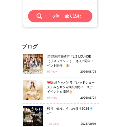
0
件
絞り込む
ブログ
🎊群馬県高崎市『LIZ LOUNGE
（リズラウンジ ）』さん2周年イ
ベント開催！🎉
95 view
2026/08/05
🎀池袋キャバクラ『レッドシュー
ズ』みなサンが8月月間バースデー
イベントを開催🎂
91 view
2026/08/04
熊谷、燃ゆ。うちわ祭り2026🎐
◦°⁺
120 view
2026/08/01