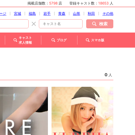
掲載店舗数：
5798
店
登録キャスト数：
18653
人
ージ
宮城
福島
岩手
青森
山形
秋田
その他
検索
キャスト
ブログ
スマホ版
求人情報
0
人