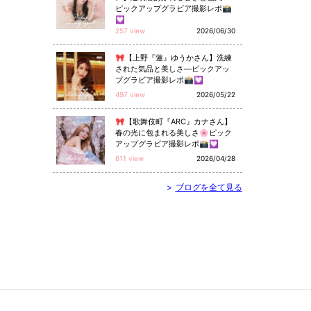
ピックアップグラビア撮影レポ📸
💟
257 view
2026/06/30
🎀【上野『蓮』ゆうかさん】洗練
された気品と美しさ—ピックアッ
プグラビア撮影レポ📸💟
497 view
2026/05/22
🎀【歌舞伎町『ARC』カナさん】
春の光に包まれる美しさ🌸ピック
アップグラビア撮影レポ📸💟
611 view
2026/04/28
>
ブログを全て見る