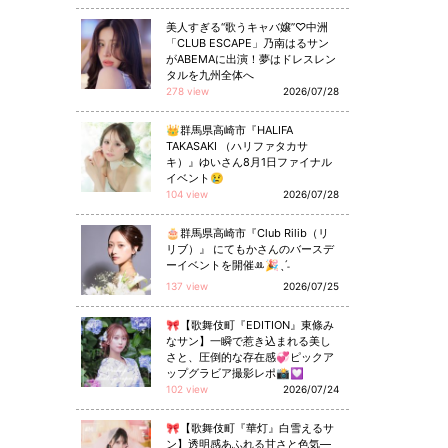
美人すぎる“歌うキャバ嬢”♡中洲
「CLUB ESCAPE」乃南はるサン
がABEMAに出演！夢はドレスレン
タルを九州全体へ
278 view
2026/07/28
👑群馬県高崎市『HALIFA
TAKASAKI （ハリファタカサ
キ）』ゆいさん8月1日ファイナル
イベント😢
104 view
2026/07/28
🎂群馬県高崎市『Club Rilib（リ
リブ）』 にてもかさんのバースデ
ーイベントを開催ꔛ🎉ˎˊ˗
137 view
2026/07/25
🎀【歌舞伎町『EDITION』東條み
なサン】一瞬で惹き込まれる美し
さと、圧倒的な存在感💞ピックア
ップグラビア撮影レポ📸💟
102 view
2026/07/24
🎀【歌舞伎町『華灯』白雪えるサ
ン】透明感あふれる甘さと色気—