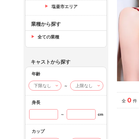
塩釜市エリア
業種から探す
全ての業種
キャストから探す
年齢
～
ALLU
縁 るい-
0
全
件
身長
～
cm
カップ