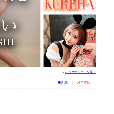
国分町 ／ キャバクラ
ROYAL CLUB - ロイヤルクラブ
クレハ（26）
国分町 ／ キャバクラ
>
バックナンバーを見る
Stellar - ステラ
おまゆ（25）
更新順
おすすめ