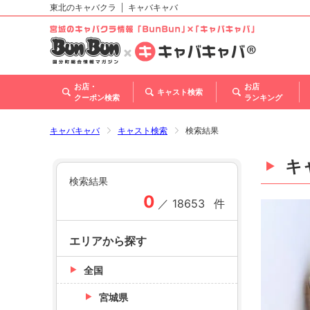
東北のキャバクラ
キャバキャバ
北海道
東北
関東
甲信越・北陸
東海
関西
中国
四国
九州・沖縄
トップ
お店・
お店
キャスト検索
クーポン検索
ランキング
キャバキャバ
キャスト検索
検索結果
キ
検索結果
0
／
18653
件
エリアから探す
全国
宮城県