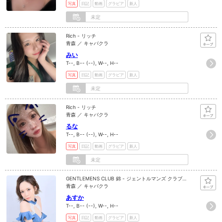
写真
日記
動画
グラビア
新人
未定
Rich - リッチ
青森 ／ キャバクラ
みい
T--, B-- (--), W--, H--
写真
日記
動画
グラビア
新人
未定
Rich - リッチ
青森 ／ キャバクラ
るな
T--, B-- (--), W--, H--
写真
日記
動画
グラビア
新人
未定
GENTLEMENS CLUB 錦 - ジェントルマンズ クラブ
ニシキ
青森 ／ キャバクラ
あすか
T--, B-- (--), W--, H--
写真
日記
動画
グラビア
新人