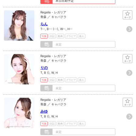
本日出勤予定
Regalia - レガリア
青森 ／ キャバクラ
らん
T--, B-- (--), W--, H--
写真
日記
動画
グラビア
新人
未定
Regalia - レガリア
青森 ／ キャバクラ
りの
T, B (), W, H
写真
日記
動画
グラビア
新人
未定
Regalia - レガリア
青森 ／ キャバクラ
みゆ
T, B (), W, H
写真
日記
動画
グラビア
新人
未定