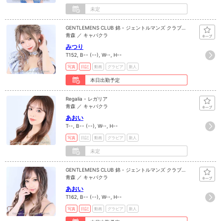
未定
GENTLEMENS CLUB 錦 - ジェントルマンズ クラブ
ニシキ
青森 ／ キャバクラ
みつり
T152, B-- (--), W--, H--
写真
日記
動画
グラビア
新人
本日出勤予定
Regalia - レガリア
青森 ／ キャバクラ
あおい
T--, B-- (--), W--, H--
写真
日記
動画
グラビア
新人
未定
GENTLEMENS CLUB 錦 - ジェントルマンズ クラブ
ニシキ
青森 ／ キャバクラ
あおい
T162, B-- (--), W--, H--
写真
日記
動画
グラビア
新人