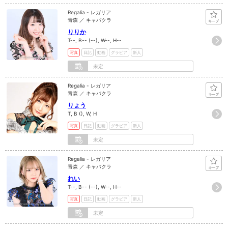
Regalia - レガリア
青森 ／ キャバクラ
りりか
T--, B-- (--), W--, H--
写真
日記
動画
グラビア
新人
未定
Regalia - レガリア
青森 ／ キャバクラ
りょう
T, B (), W, H
写真
日記
動画
グラビア
新人
未定
Regalia - レガリア
青森 ／ キャバクラ
れい
T--, B-- (--), W--, H--
写真
日記
動画
グラビア
新人
未定