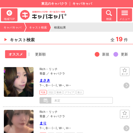
東北のキャバクラ
キャバキャバ
地域TOP
検索
メニュー
キャバキャバ
キャスト検索
検索結果
19
キャスト検索
全
件
新規
更新
オススメ
更新順
Rich - リッチ
青森 ／ キャバクラ
まさき
T--, B-- (--), W--, H--
写真
日記
動画
グラビア
新人
未定
Rich - リッチ
青森 ／ キャバクラ
まり
T--, B-- (--), W--, H--