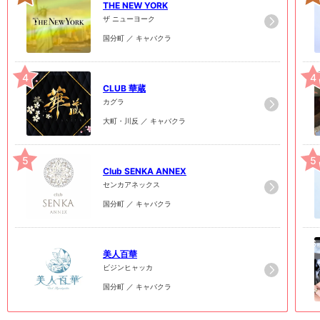
THE NEW YORK
ザ ニューヨーク
国分町 ／ キャバクラ
4
4
CLUB 華蔵
カグラ
大町・川反 ／ キャバクラ
5
5
Club SENKA ANNEX
センカアネックス
国分町 ／ キャバクラ
6
6
美人百華
ビジンヒャッカ
国分町 ／ キャバクラ