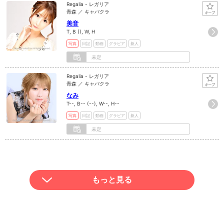
Regalia - レガリア
青森 ／ キャバクラ
美音
T, B (), W, H
写真
日記
動画
グラビア
新人
未定
Regalia - レガリア
青森 ／ キャバクラ
なみ
T--, B-- (--), W--, H--
写真
日記
動画
グラビア
新人
未定
もっと見る