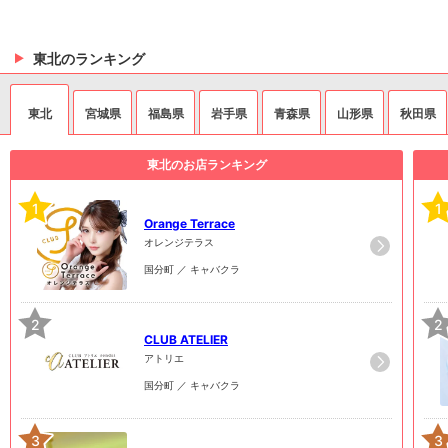
東北のランキング
東北
宮城県
福島県
岩手県
青森県
山形県
秋田県
東北のお店ランキング
1
1
Orange Terrace
オレンジテラス
国分町 ／ キャバクラ
2
2
CLUB ATELIER
アトリエ
国分町 ／ キャバクラ
3
3