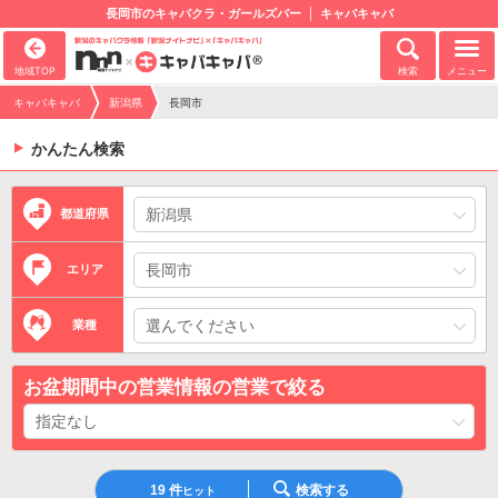
長岡市のキャバクラ・ガールズバー
キャバキャバ
地域TOP
検索
メニュー
キャバキャバ
新潟県
長岡市
かんたん検索
都道府県
エリア
業種
お盆期間中の営業情報の営業で絞る
19
件
検索する
ヒット