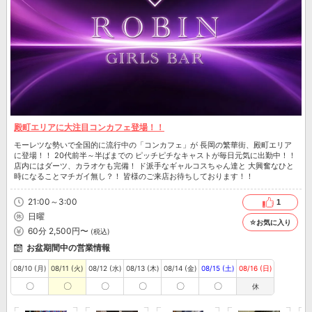
殿町エリアに大注目コンカフェ登場！！
モーレツな勢いで全国的に流行中の「コンカフェ」が 長岡の繁華街、殿町エリア
に登場！！ 20代前半～半ばまでの ピッチピチなキャストが毎日元気に出勤中！！
店内にはダーツ、カラオケも完備！ ド派手なギャルコスちゃん達と 大興奮なひと
時になることマチガイ無し？！ 皆様のご来店お待ちしております！！
21:00～3:00
1
日曜
☆お気に入り
60分 2,500円〜
(税込)
お盆期間中の営業情報
08/10 (月)
08/11 (火)
08/12 (水)
08/13 (木)
08/14 (金)
08/15 (土)
08/16 (日)
〇
〇
〇
〇
〇
〇
休