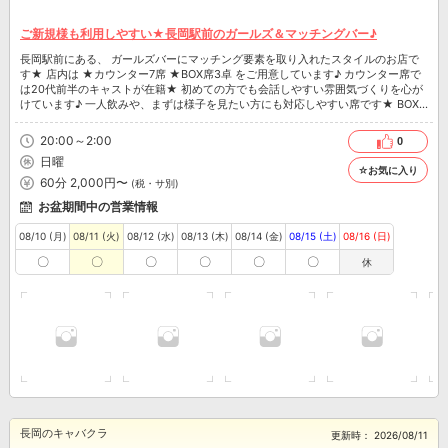
ご新規様も利用しやすい★長岡駅前のガールズ＆マッチングバー♪
長岡駅前にある、 ガールズバーにマッチング要素を取り入れたスタイルのお店で
す★ 店内は ★カウンター7席 ★BOX席3卓 をご用意しています♪ カウンター席で
は20代前半のキャストが在籍★ 初めての方でも会話しやすい雰囲気づくりを心が
けています♪ 一人飲みや、まずは様子を見たい方にも対応しやすい席です★ BOX
席は相席スタイル★ その場の雰囲気に合わせて会話が生まれることもあり、 交流
のきっかけとして利用される方もいらっしゃいます♪ 料金は分かりやすい設定なの
20:00～2:00
0
で、 ガールズバーやマッチングバーが初めての方でも利用しやすいのがポイント
日曜
★ 長岡駅前で ★新しい雰囲気のお店を探している方 ★ご新規様でも入りやすいお
☆お気に入り
店を探している方 の選択肢のひとつとして、 気軽にお立ち寄りください♪
60分 2,000円〜
(税・サ別)
お盆期間中の営業情報
08/10 (月)
08/11 (火)
08/12 (水)
08/13 (木)
08/14 (金)
08/15 (土)
08/16 (日)
〇
〇
〇
〇
〇
〇
休
長岡のキャバクラ
更新時：
2026/08/11