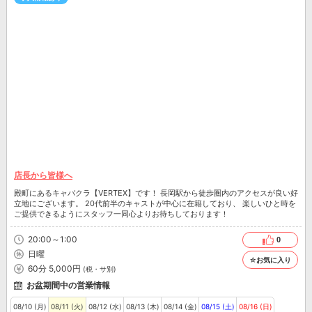
店長から皆様へ
殿町にあるキャバクラ【VERTEX】です！ 長岡駅から徒歩圏内のアクセスが良い好
立地にございます。 20代前半のキャストが中心に在籍しており、 楽しいひと時を
ご提供できるようにスタッフ一同心よりお待ちしております！
20:00～1:00
0
日曜
☆お気に入り
60分 5,000円
(税・サ別)
お盆期間中の営業情報
08/10 (月)
08/11 (火)
08/12 (水)
08/13 (木)
08/14 (金)
08/15 (土)
08/16 (日)