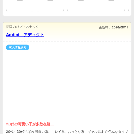
長岡のパブ・スナック
更新時：
2026/08/11
Addict - アディクト
求人情報あり
20代の可愛い子が多数在籍！
20代～30代半ばの 可愛い系、キレイ系、おっとり系、ギャル系まで 色んなタイプ