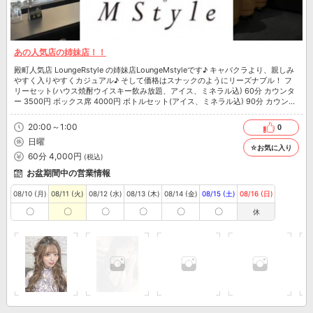
あの人気店の姉妹店！！
殿町人気店 LoungeRstyle の姉妹店LoungeMstyleです♪ キャバクラより、親しみ
やすく入りやすくカジュアル♪ そして価格はスナックのようにリーズナブル！ フ
リーセット(ハウス焼酎ウイスキー飲み放題、アイス、ミネラル込) 60分 カウンタ
ー 3500円 ボックス席 4000円 ボトルセット(アイス、ミネラル込) 90分 カウンタ
ー3500円 ボックス席4000円 とリーズナブルに、楽しめます✨ 内装は、黒を基
調としたRstyleとは打って変わって白を基調とした店内♪ カウンター８席 ボックス
20:00～1:00
0
席 ５席 白を基調とした広々としたお店で、お一人様でも団体様でも、美人キャス
日曜
トと落ち着いた雰囲気の中、充実した時間を過ごせます！ 団体様でカラオケをし
☆お気に入り
ながら、ワイワイも良し♪ おひとり様でゆっくりと楽しむのも良し♪ 様々なシーン
60分 4,000円
(税込)
でご利用頂けます！ ウイルス対策もバッチリ行っております。 皆様の御来店、ス
お盆期間中の営業情報
タッフ一同心よりお待ち申し上げております。
08/10 (月)
08/11 (火)
08/12 (水)
08/13 (木)
08/14 (金)
08/15 (土)
08/16 (日)
〇
〇
〇
〇
〇
〇
休