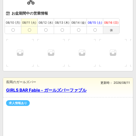
お盆期間中の営業情報
08/10 (月)
08/11 (火)
08/12 (水)
08/13 (木)
08/14 (金)
08/15 (土)
08/16 (日)
〇
〇
〇
〇
〇
〇
休
長岡のガールズバー
更新時：
2026/08/11
GIRLS BAR Fable - ガールズバーファブル
求人情報あり