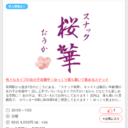
求人情報あり
色々なタイプの女の子在籍中！ゆっくり落ち着いて飲めるスナック
長岡駅から徒歩7分のところにある、『スナック桜華』 キャストは幅広い年齢層の
女の子が在籍中！ 話し上手でいろいろなタイプの子がいるから どなたでも楽しめ
る空間に！ 女の子は、常に3～4人でお待ちしております！ 店内は、落ち着いた雰
囲気で、 カウンター6席にBOX席6卓ご用意しております！！ ゆっくり飲まれたい
方も色々な女の子とお話ししたい方も どなたでもご来店お待ちしております！
20:00～1:00
7
日曜
☆お気に入り
60分 4,000円
(税・サ別)