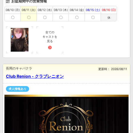
お盆期間中の営業情報
08/10 (月)
08/11 (火)
08/12 (水)
08/13 (木)
08/14 (金)
08/15 (土)
08/16 (日)
〇
〇
〇
〇
〇
〇
休
全ての
キャストを
見る
長岡のキャバクラ
更新時：
2026/08/11
Club Renion - クラブレニオン
求人情報あり