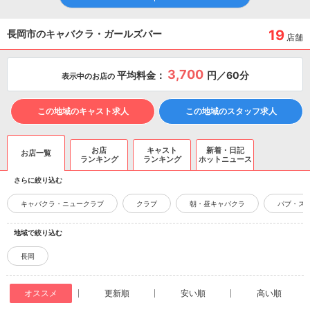
19
長岡市のキャバクラ・ガールズバー
店舗
3,700
平均料金：
円／60分
表示中のお店の
この地域のキャスト求人
この地域のスタッフ求人
お店
キャスト
新着・日記
お店一覧
ランキング
ランキング
ホットニュース
さらに絞り込む
キャバクラ・ニュークラブ
クラブ
朝・昼キャバクラ
パブ・ス
地域で絞り込む
長岡
オススメ
更新順
安い順
高い順