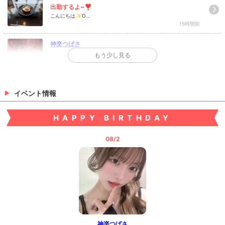
出勤するよ~❣️
こんにちは✨Ὁ...
15時間前
神楽つばさ
夏！
もう少し見る
みなさんおはようございますᄄ...
2日前
花山 累
イベント情報
A〇でこの近さのカットあるよな #05 ...
A〇でこの近さのカットあるよな #05 ...
HAPPY BIRTHDAY
9日前
08/2
>
日記一覧を見る
神楽つばさ