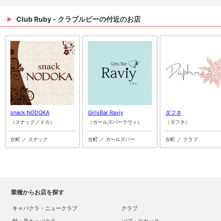
Club Ruby - クラブルビーの付近のお店
snack NODOKA
GirlsBar Raviy
ダフネ
（スナックノドカ）
（ガールズバーラヴィ）
（ダフネ）
古町 ／ スナック
古町 ／ ガールズバー
古町 ／ クラブ
業種からお店を探す
キャバクラ・ニュークラブ
クラブ