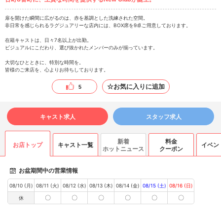
扉を開けた瞬間に広がるのは、赤を基調とした洗練された空間。
非日常を感じられるラグジュアリーな店内には、BOX席を9卓ご用意しております。
在籍キャストは、日々7名以上が出勤。
ビジュアルにこだわり、選び抜かれたメンバーのみが揃っています。
大切なひとときに、特別な時間を。
皆様のご来店を、心よりお待ちしております。
☆お気に入りに追加
5
キャスト求人
スタッフ求人
新着
料金
お店トップ
キャスト一覧
イベン
ホットニュース
クーポン
お盆期間中の営業情報
08/10 (月)
08/11 (火)
08/12 (水)
08/13 (木)
08/14 (金)
08/15 (土)
08/16 (日)
〇
〇
〇
〇
〇
〇
休