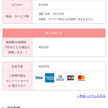
カラオケ
¥1,000
[税] 10% [サ] 10%
税金・サービス料
※税金・サービス料は上記金額に含まれません
ボトルセット
無制限(※混雑時、
120分となる場合も
¥8,000
御座います。)
目安予算
6000円
ご利用可能な
クレジットカード
or 電子マネー
> 料金システムを見る