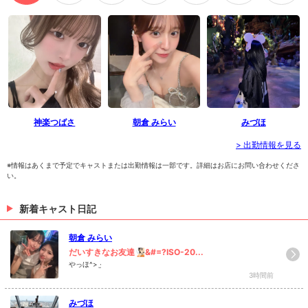
神楽つばさ
朝倉 みらい
みづほ
> 出勤情報を見る
※情報はあくまで予定でキャストまたは出勤情報は一部です。詳細はお店にお問い合わせくださ
い。
新着キャスト日記
朝倉 みらい
だいすきなお友達🧏🏻&#=?ISO-20...
やっほ^> ·̫
3時間前
みづほ