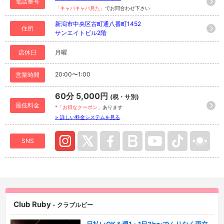
電話番号
「キャバキャバ見た」
でお問合わせ下さい
新潟市中央区古町通八番町1452
住所
サンエイトビル2階
店休日
月曜
20:00〜1:00
営業時間
60分 5,000円
(税・サ別)
最低料金
*「お得なクーポン」
あります
> 詳しい料金システムを見る
SNS
Club Ruby
- クラブルビー