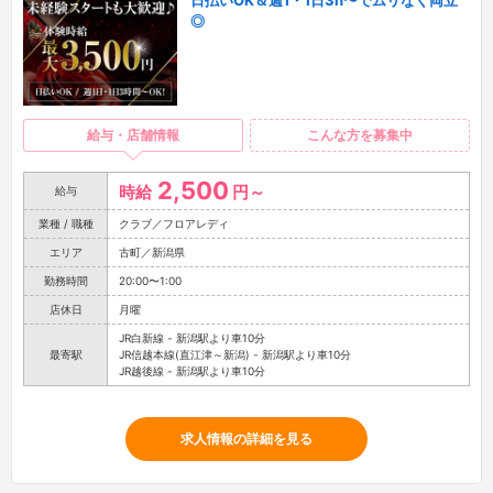
日払いOK＆週1・1日3h〜でムリなく両立
◎
給与・店舗情報
こんな方を募集中
2,500
時給
円～
給与
業種 / 職種
クラブ／フロアレディ
エリア
古町／新潟県
勤務時間
20:00〜1:00
店休日
月曜
JR白新線 - 新潟駅より車10分
最寄駅
JR信越本線(直江津～新潟) - 新潟駅より車10分
JR越後線 - 新潟駅より車10分
求人情報の詳細を見る