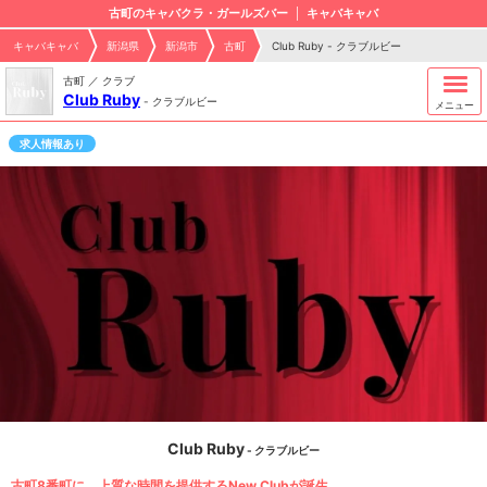
古町のキャバクラ・ガールズバー
キャバキャバ
キャバキャバ
新潟県
新潟市
古町
Club Ruby - クラブルビー
古町 ／ クラブ
Club Ruby
-
クラブルビー
メニュー
求人情報あり
Club Ruby
- クラブルビー
古町8番町に、上質な時間を提供するNew Clubが誕生。