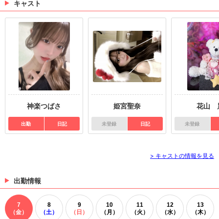
キャスト
神楽つばさ
姫宮聖奈
花山 
出勤
日記
未登録
日記
未登録
> キャストの情報を見る
出勤情報
7
8
9
10
11
12
13
（金）
（土）
（日）
（月）
（火）
（水）
（木）