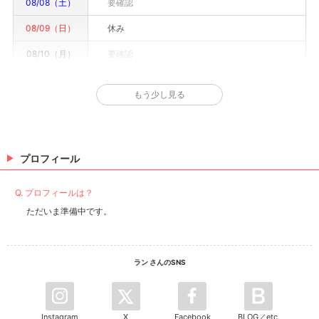
08/08（土）
要確認
08/09（日）
休み
08/10（月）
要確認
08/11（火）
要確認
もう少し見る
08/12（水）
要確認
08/13（木）
要確認
08/14（金）
要確認
プロフィール
※情報はあくまで予定でキャストまたは出勤情報は一部です。詳細はお店にお問い合わせく
Q. プロフィールは？
ださい。
ただいま準備中です。
ラン さんのSNS
Instagram
X
Facebook
BLOG／etc.