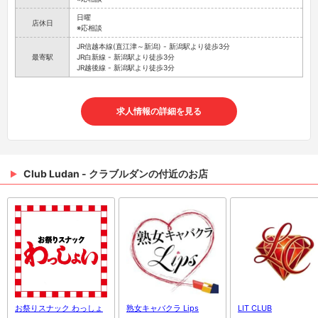
日曜
店休日
※応相談
JR信越本線(直江津～新潟) - 新潟駅より徒歩3分
最寄駅
JR白新線 - 新潟駅より徒歩3分
JR越後線 - 新潟駅より徒歩3分
求人情報の詳細を見る
Club Ludan - クラブルダンの付近のお店
お祭りスナック わっしょ
熟女キャバクラ Lips
LIT CLUB