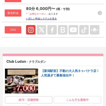
80分 6,000円〜
(税・サ別)
最低料金
*「お得なクーポン」
あります
> 詳しい料金システムを見る
SNS
Club Ludan
- クラブルダン
【新潟駅前】不動の大人気キャバクラ店！
人気過ぎて募集強化中！
給与・店舗情報
こんな方を募集中