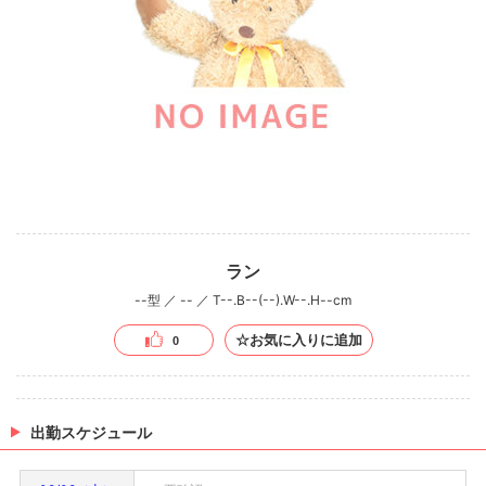
ラン
--型 ／ -- ／ T--.B--(--).W--.H--cm
☆お気に入りに追加
0
出勤スケジュール