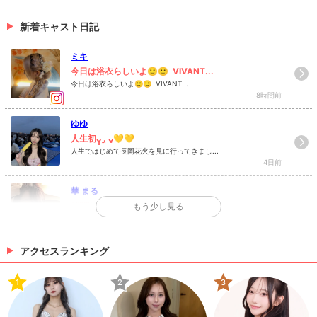
（05/11 10:43）
大々的に告知するのを控えておりました💦・・新潟は
時短要請も終わりルダンも10日から通常営業に戻りま
新着キャスト日記
1月1日、金曜日☃️・謹んで新春をお祝い申し上
したので、これからまた定期的にイベント告知やキャ
げます🎍・昨年は格別のご贔屓御礼申...
1月1日、金曜日☃️・謹んで新春をお祝い申し上げます
ストの紹介などを投稿していこうと思いますので是非
ミキ
🎍・昨年は格別のご贔屓御礼申し上げます。・本年も
皆様、クラブルダンを今後ともよろしくお願い致しま
変わらぬご愛顧何卒よろしくお願いいたします！・旧
今日は浴衣らしいよ🙂🙂 ⁡ VIVANT...
す🙇‍♂️・当店ではアルコール消毒、検温、換気、閉店後
年中は一方ならぬご愛顧感謝申し上げます。本年もど
今日は浴衣らしいよ🙂🙂 ⁡ VIVANT...
（01/01 19:42）
店内消毒などの予防対策は常に実施しておりま
8時間前
うかよろしくお願い申し上げます🙇‍♂️・・ルダンは2日か
す！・・・・本日も多数のキャストを揃えて皆さまの
ら営業を再開し10日まで休まず営業致します✨・本年
ご来店をお待ちしております✨・・☆求人情報☆①フ
>
ホットニュース一覧を見る
もスタッフ一同精進して参りますので皆様よろしくお
ゆゆ
ロアレディ（給料）3000円〜+業績給②ホールスタッ
願い申し上げます🙇‍♂️🙇‍♀ ・・・本日も多数のキャストを
人生初ᴗ̥̥ .̼ ᴗ̥💛💛
フ（給料）アルバイト・正社員（ア）時給1000円〜
揃えて皆さまのご来店をお待ちしております✨・☆求
人生ではじめて長岡花火を見に行ってきまし...
+能力給（正）月給20万〜+能力給③ドライバー（給
人情報☆①フロアレディ（給料）3000円〜+業績給
4日前
料）距離により変動・☆フロアレディ、ホールスタッ
②ホールスタッフ（給料）アルバイト・正社員（ア）
フどちらも経験者、未経験問わず気軽にお越しくださ
時給1000円〜+能力給（正）月給20万〜+能力給③ド
い✨・※研修期間有り※交通費支給※詳しくはDM下さ
華 まる
ライバー（給料）距離により変動・☆フロアレディ、
い✨・・・・#Ludan#ルダン#新店舗#高級#キャバク
1週間ぶり出勤です( ᵒ̴&#=?ISO...
もう少し見る
ホールスタッフどちらも経験者、未経験問わず気軽に
ラ#キャバクラ求人#キャバ嬢#キャスト#ボーイ#ヘア
こんばんは⏦ﾟ ...
お越しください✨・※研修期間有り※交通費支給※詳し
メイク#フクロウ#新潟#新潟駅前#飲み屋#求人#シャ
10日前
くはDM下さい✨・・#Ludan#ルダン#新店舗#高級#
ンパン#ナイト#ナイトビジネス#ギャル#クラブ#キャ
キャバクラ#キャバクラ求人#キャバ嬢#キャスト#ボー
アクセスランキング
バ図鑑##新潟ナイトナビ#Andy#Dremo#nnn#ナイツ
Jena
イ#ヘアメイク#フクロウ#新潟#新潟駅前#飲み屋#求
ネット#ポケパラ#きゃばきゃば#体入ショコラ#
もうすぐです😌
人#シャンパン#ナイト#ナイトビジネス#ギャル#クラ
1
2
3
今週は水,木,金,土曜日出勤予定です！何...
ブ#キャバ図鑑#いいねした人全員フォロー#新潟ナイ
11日前
トナビ#Andy#Dremo#nnn#ナイツネット#ポケパラ#
きゃばきゃば#