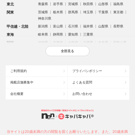
東北
青森県
岩手県
宮城県
秋田県
山形県
福島県
関東
茨城県
栃木県
群馬県
埼玉県
千葉県
東京都
神奈川県
甲信越・北陸
新潟県
富山県
石川県
福井県
山梨県
長野県
東海
岐阜県
静岡県
愛知県
三重県
関西
滋賀県
京都府
大阪府
兵庫県
奈良県
和歌山県
中国
鳥取県
島根県
岡山県
広島県
山口県
全部見る
四国
徳島県
香川県
愛媛県
高知県
九州・沖縄
福岡県
佐賀県
長崎県
熊本県
大分県
宮崎県
ご利用規約
プライバシポリシー
鹿児島県
沖縄県
掲載店舗募集中
よくある質問
人気のエリアからお店を探す
会社概要
お問い合わせ
新宿のキャバクラ
歌舞伎町のキャバクラ
北新地のキャバクラ
池袋のキャバクラ
札幌市のキャバクラ
すすきののキャバクラ
ミナミのキャバクラ
大宮のキャバクラ
六本木のキャバクラ
新潟市のキャバクラ
池袋駅（西口）のキャバクラ
池袋駅（東口）のキャバクラ
高崎市のキャバクラ
福岡市のキャバクラ
当サイトは20歳未満の方の閲覧を固くお断りいたします。また、20歳未満