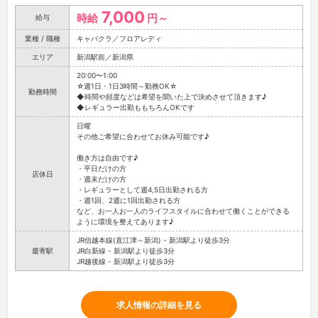
7,000
時給
円～
給与
業種 / 職種
キャバクラ／フロアレディ
エリア
新潟駅前／新潟県
20:00〜1:00
☆週1日・1日3時間～勤務OK☆
勤務時間
◆時間や頻度などは希望を聞いた上で決めさせて頂きます♪
◆レギュラー出勤ももちろんOKです
日曜
その他ご希望に合わせてお休み可能です♪
働き方は自由です♪
・平日だけの方
店休日
・週末だけの方
・レギュラーとして週4,5日出勤される方
・週1回、2週に1回出勤される方
など、お一人お一人のライフスタイルに合わせて働くことができる
ように環境を整えてあります♪
JR信越本線(直江津～新潟) - 新潟駅より徒歩3分
最寄駅
JR白新線 - 新潟駅より徒歩3分
JR越後線 - 新潟駅より徒歩3分
求人情報の詳細を見る