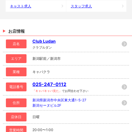
キャスト求人
スタッフ求人
お店情報
Club Ludan
店名
クラブルダン
エリア
新潟駅前／新潟市
業種
キャバクラ
025-247-0112
電話番号
「キャバキャバ見た」
でお問合わせ下さい
新潟県新潟市中央区東大通1-5-27
住所
新潟セーヌビル2F
店休日
日曜
20:00〜1:00
営業時間