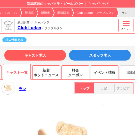
新潟駅前のキャバクラ・ガールズバー
キャバキャバ
キャバキャバ
新潟県
新潟市
新潟駅前
Club Ludan - クラブルダン
ラン
新潟駅前 ／ キャバクラ
Club Ludan
-
クラブルダン
メニュー
求人情報あり
キャスト求人
スタッフ求人
新着
料金
キャスト一覧
イベント情報
出勤
ホットニュース
クーポン
トップ
日記
グラビア
ラン