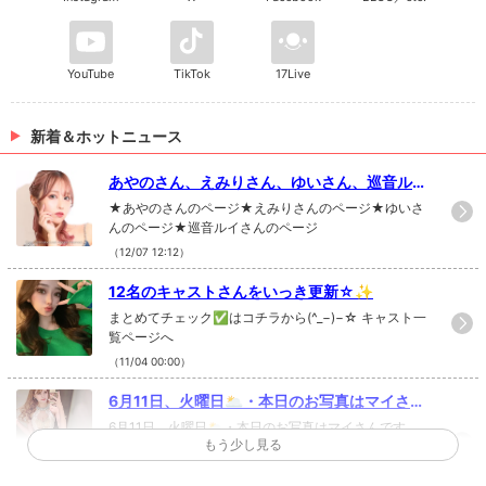
YouTube
TikTok
17Live
新着＆ホットニュース
あやのさん、えみりさん、ゆいさん、巡音ルイ
さんの写真を更新!!
★あやのさんのページ★えみりさんのページ★ゆいさ
んのページ★巡音ルイさんのページ
（12/07 12:12）
12名のキャストさんをいっき更新☆✨
まとめてチェック✅はコチラから(^_−)−☆ キャスト一
覧ページへ
（11/04 00:00）
6月11日、火曜日🌥・本日のお写真はマイさん
です✨・@maimai_904・おは...
6月11日、火曜日🌥・本日のお写真はマイさんです
もう少し見る
✨・@maimai_904 ・おはようございます！・久しぶ
りの投稿になります！・新型コロナウイルスの影響を
受けている方々や企業様がある中、宣伝や告知など