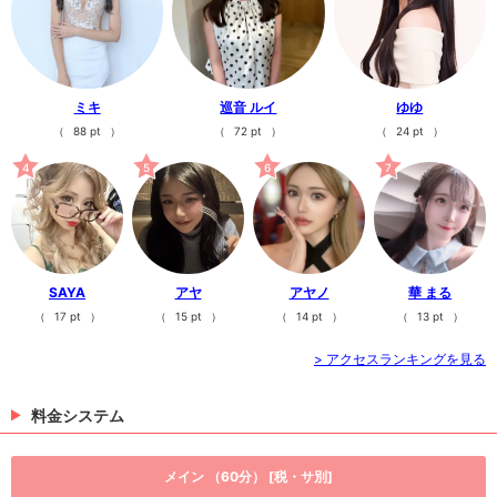
>
日記一覧を見る
ミキ
巡音 ルイ
ゆゆ
（
88 pt
）
（
72 pt
）
（
24 pt
）
4
5
6
7
SAYA
アヤ
アヤノ
華 まる
（
17 pt
）
（
15 pt
）
（
14 pt
）
（
13 pt
）
> アクセスランキングを見る
料金システム
メイン （60分） [税・サ別]