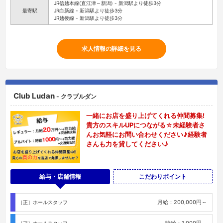
JR信越本線(直江津～新潟) - 新潟駅より徒歩3分
最寄駅
JR白新線 - 新潟駅より徒歩3分
JR越後線 - 新潟駅より徒歩3分
求人情報の詳細を見る
Club Ludan
- クラブルダン
一緒にお店を盛り上げてくれる仲間募集!
貴方のスキルUPにつながる☆未経験者さ
んお気軽にお問い合わせください♪経験者
さんも力を貸してください♪
給与・店舗情報
こだわりポイント
月給：200,000円～
［正］ホールスタッフ