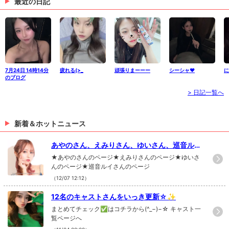
最近の日記
7月24日 14時14分
疲れる(>_
頑張りまーーー
シーシャ‪‪❤︎‬
に
のブログ
> 日記一覧へ
新着＆ホットニュース
あやのさん、えみりさん、ゆいさん、巡音ルイ
さんの写真を更新!!
★あやのさんのページ★えみりさんのページ★ゆいさ
んのページ★巡音ルイさんのページ
（12/07 12:12）
12名のキャストさんをいっき更新☆✨
まとめてチェック✅はコチラから(^_−)−☆ キャスト一
覧ページへ