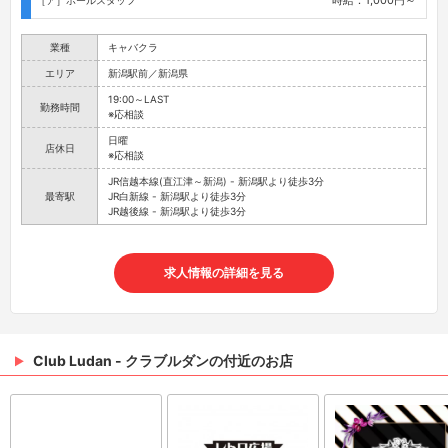
時給：1,000円～
［ア］ホールスタッフ
業種
キャバクラ
エリア
新潟駅前／新潟県
19:00～LAST
勤務時間
※応相談
日曜
店休日
※応相談
JR信越本線(直江津～新潟) - 新潟駅より徒歩3分
最寄駅
JR白新線 - 新潟駅より徒歩3分
JR越後線 - 新潟駅より徒歩3分
求人情報の詳細を見る
Club Ludan - クラブルダンの付近のお店