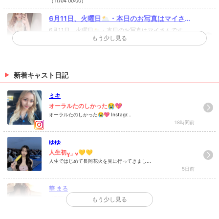
（11/04 00:00）
6月11日、火曜日🌥・本日のお写真はマイさん
です✨・@maimai_904・おは...
6月11日、火曜日🌥・本日のお写真はマイさんです
もう少し見る
✨・@maimai_904 ・おはようございます！・久しぶ
りの投稿になります！・新型コロナウイルスの影響を
受けている方々や企業様がある中、宣伝や告知など
（05/11 10:43）
大々的に告知するのを控えておりました💦・・新潟は
時短要請も終わりルダンも10日から通常営業に戻りま
新着キャスト日記
1月1日、金曜日☃️・謹んで新春をお祝い申し上
したので、これからまた定期的にイベント告知やキャ
げます🎍・昨年は格別のご贔屓御礼申...
1月1日、金曜日☃️・謹んで新春をお祝い申し上げます
ストの紹介などを投稿していこうと思いますので是非
ミキ
🎍・昨年は格別のご贔屓御礼申し上げます。・本年も
皆様、クラブルダンを今後ともよろしくお願い致しま
変わらぬご愛顧何卒よろしくお願いいたします！・旧
オーラルたのしかった😭💖
す🙇‍♂️・当店ではアルコール消毒、検温、換気、閉店後
年中は一方ならぬご愛顧感謝申し上げます。本年もど
オーラルたのしかった😭💖 Instagr...
（01/01 19:42）
店内消毒などの予防対策は常に実施しておりま
18時間前
うかよろしくお願い申し上げます🙇‍♂️・・ルダンは2日か
す！・・・・本日も多数のキャストを揃えて皆さまの
ら営業を再開し10日まで休まず営業致します✨・本年
ご来店をお待ちしております✨・・☆求人情報☆①フ
>
ホットニュース一覧を見る
もスタッフ一同精進して参りますので皆様よろしくお
ゆゆ
ロアレディ（給料）3000円〜+業績給②ホールスタッ
願い申し上げます🙇‍♂️🙇‍♀ ・・・本日も多数のキャストを
人生初ᴗ̥̥ .̼ ᴗ̥💛💛
フ（給料）アルバイト・正社員（ア）時給1000円〜
揃えて皆さまのご来店をお待ちしております✨・☆求
人生ではじめて長岡花火を見に行ってきまし...
+能力給（正）月給20万〜+能力給③ドライバー（給
人情報☆①フロアレディ（給料）3000円〜+業績給
5日前
料）距離により変動・☆フロアレディ、ホールスタッ
②ホールスタッフ（給料）アルバイト・正社員（ア）
フどちらも経験者、未経験問わず気軽にお越しくださ
時給1000円〜+能力給（正）月給20万〜+能力給③ド
い✨・※研修期間有り※交通費支給※詳しくはDM下さ
華 まる
ライバー（給料）距離により変動・☆フロアレディ、
い✨・・・・#Ludan#ルダン#新店舗#高級#キャバク
1週間ぶり出勤です( ᵒ̴&#=?ISO...
もう少し見る
ホールスタッフどちらも経験者、未経験問わず気軽に
ラ#キャバクラ求人#キャバ嬢#キャスト#ボーイ#ヘア
こんばんは⏦ﾟ ...
お越しください✨・※研修期間有り※交通費支給※詳し
メイク#フクロウ#新潟#新潟駅前#飲み屋#求人#シャ
11日前