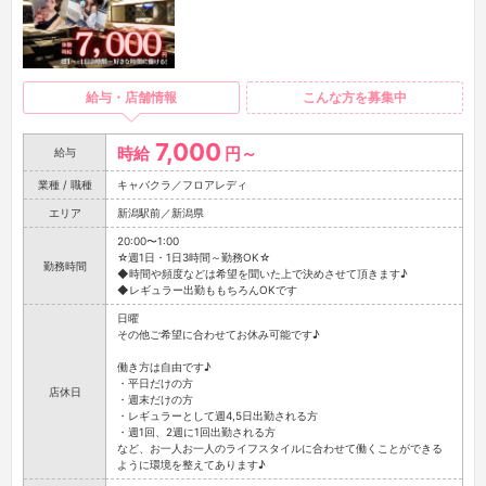
給与・店舗情報
こんな方を募集中
7,000
時給
円～
給与
業種 / 職種
キャバクラ／フロアレディ
エリア
新潟駅前／新潟県
20:00〜1:00
☆週1日・1日3時間～勤務OK☆
勤務時間
◆時間や頻度などは希望を聞いた上で決めさせて頂きます♪
◆レギュラー出勤ももちろんOKです
日曜
その他ご希望に合わせてお休み可能です♪
働き方は自由です♪
・平日だけの方
店休日
・週末だけの方
・レギュラーとして週4,5日出勤される方
・週1回、2週に1回出勤される方
など、お一人お一人のライフスタイルに合わせて働くことができる
ように環境を整えてあります♪