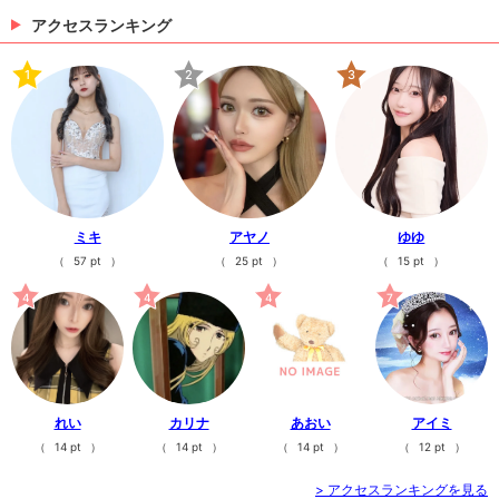
くはDM下さい✨・・#Ludan#ルダン#新店舗#高級#
ンパン#ナイト#ナイトビジネス#ギャル#クラブ#キャ
キャバクラ#キャバクラ求人#キャバ嬢#キャスト#ボー
アクセスランキング
バ図鑑##新潟ナイトナビ#Andy#Dremo#nnn#ナイツ
Jena
イ#ヘアメイク#フクロウ#新潟#新潟駅前#飲み屋#求
ネット#ポケパラ#きゃばきゃば#体入ショコラ#
もうすぐです😌
人#シャンパン#ナイト#ナイトビジネス#ギャル#クラ
1
2
3
今週は水,木,金,土曜日出勤予定です！何...
ブ#キャバ図鑑#いいねした人全員フォロー#新潟ナイ
12日前
トナビ#Andy#Dremo#nnn#ナイツネット#ポケパラ#
きゃばきゃば#
>
日記一覧を見る
ミキ
アヤノ
ゆゆ
（
57 pt
）
（
25 pt
）
（
15 pt
）
4
4
4
7
れい
カリナ
あおい
アイミ
（
14 pt
）
（
14 pt
）
（
14 pt
）
（
12 pt
）
> アクセスランキングを見る