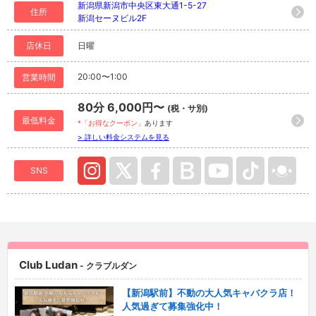
新潟県新潟市中央区東大通1-5-27
住所
新潟セーヌビル2F
店休日
日曜
20:00〜1:00
営業時間
80分 6,000円〜
(税・サ別)
最低料金
*「お得なクーポン」
あります
> 詳しい料金システムを見る
SNS
Club Ludan
- クラブルダン
【新潟駅前】不動の大人気キャバクラ店！
人気過ぎて募集強化中！