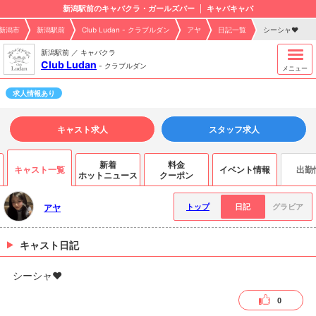
新潟駅前のキャバクラ・ガールズバー
キャバキャバ
新潟市
新潟駅前
Club Ludan - クラブルダン
アヤ
日記一覧
シーシャ‪‪❤︎‬
新潟駅前 ／ キャバクラ
Club Ludan
-
クラブルダン
メニュー
求人情報あり
キャスト求人
スタッフ求人
新着
料金
キャスト一覧
イベント情報
出勤
ホットニュース
クーポン
トップ
日記
グラビア
アヤ
キャスト日記
シーシャ‪‪❤︎‬
0