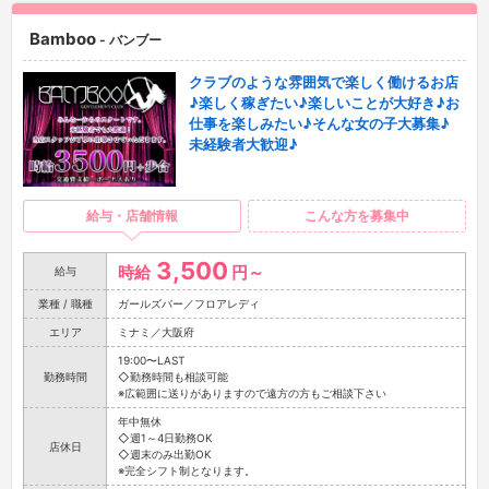
Bamboo
- バンブー
クラブのような雰囲気で楽しく働けるお店
♪楽しく稼ぎたい♪楽しいことが大好き♪お
仕事を楽しみたい♪そんな女の子大募集♪
未経験者大歓迎♪
給与・店舗情報
こんな方を募集中
3,500
時給
円～
給与
業種 / 職種
ガールズバー／フロアレディ
エリア
ミナミ／大阪府
19:00〜LAST
勤務時間
◇勤務時間も相談可能
※広範囲に送りがありますので遠方の方もご相談下さい
年中無休
◇週1～4日勤務OK
店休日
◇週末のみ出勤OK
※完全シフト制となります。