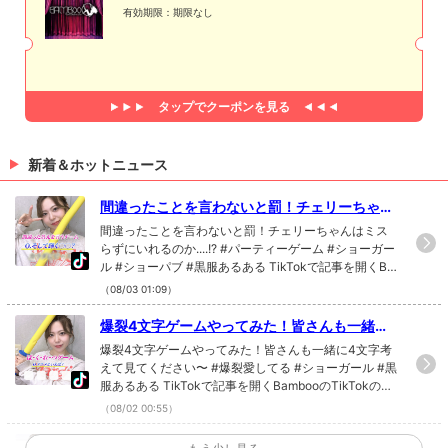
有効期限：期限なし
タップで
クーポンを見る
新着＆ホットニュース
間違ったことを言わないと罰！チェリーちゃん
はミスらずにいれるのか....!? #パーティーゲー
間違ったことを言わないと罰！チェリーちゃんはミス
ム #ショーガール #ショーパブ #黒服あるある
らずにいれるのか....!? #パーティーゲーム #ショーガー
ル #ショーパブ #黒服あるある TikTokで記事を開くBa
mbooのTikTokのフォローといいね！もお願いします❤
（08/03 01:09）
爆裂4文字ゲームやってみた！皆さんも一緒に4
文字考えて見てください〜 #爆裂愛してる #シ
爆裂4文字ゲームやってみた！皆さんも一緒に4文字考
ョーガール #黒服あるある
えて見てください〜 #爆裂愛してる #ショーガール #黒
服あるある TikTokで記事を開くBambooのTikTokのフ
ォローといいね！もお願いします❤
（08/02 00:55）
彼女の誕生日が迫ってる男性、必見です‼️ #誕