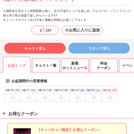
入場料金を支払うと時間制限も無く、女の子達のショーを楽しめ…アルコール・ソフトドリンク
類も何と飲み放題で楽しめちゃいます‼‼
キュートでカワイイ女の子達と素敵な時間をお過ごし下さい♪
☆お気に入りに追加
123
キャスト求人
スタッフ求人
新着
料金
お店トップ
キャスト一覧
イベン
ホットニュース
クーポン
お盆期間中の営業情報
08/10 (月)
08/11 (火)
08/12 (水)
08/13 (木)
08/14 (金)
08/15 (土)
08/16 (日)
〇
〇
〇
〇
〇
〇
〇
お得なクーポン
【キャバキャバ限定】お得なクーポン♬