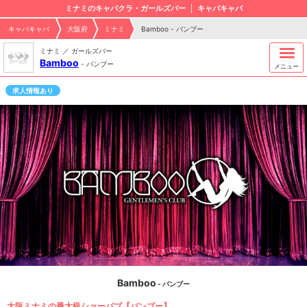
ミナミのキャバクラ・ガールズバー
キャバキャバ
キャバキャバ
大阪府
ミナミ
Bamboo - バンブー
ミナミ ／ ガールズバー
Bamboo
-
バンブー
メニュー
求人情報あり
Bamboo
- バンブー
大阪ミナミの最大級ショーパブ【バンブー】