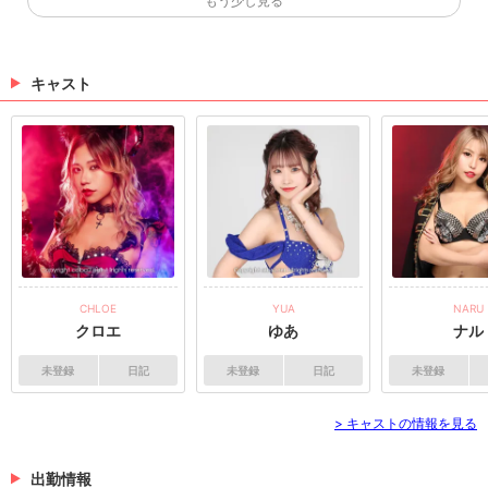
もう少し見る
生日プレゼント #ショーパブ #黒服あるある #
彼女の誕生日が迫ってる男性、必見です‼️ #誕生日プレ
ショーガール #ショーダンサー
ゼント #ショーパブ #黒服あるある #ショーガール #シ
ョーダンサー TikTokで記事を開くBambooのTikTokの
フォローといいね！もお願いします❤
キャスト
（07/25 04:46）
ムバッペ？エンバペ？この有名サッカー選手の
名前わかるか？ #ワールドカップ #フランス代
ムバッペ？エンバペ？この有名サッカー選手の名前わ
表 #エムバペ #ショーパブ #ショーガール
かるか？ #ワールドカップ #フランス代表 #エムバペ #
ショーパブ #ショーガール TikTokで記事を開くBambo
oのTikTokのフォローといいね！もお願いします❤
（07/23 01:16）
>
ホットニュース一覧を見る
CHLOE
YUA
NARU
クロエ
ゆあ
ナル
未登録
日記
未登録
日記
未登録
> キャストの情報を見る
出勤情報