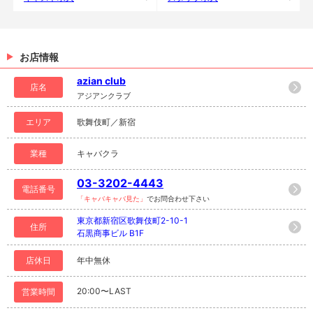
お店情報
azian club
店名
アジアンクラブ
エリア
歌舞伎町／新宿
業種
キャバクラ
03-3202-4443
電話番号
「キャバキャバ見た」
でお問合わせ下さい
東京都新宿区歌舞伎町2-10-1
住所
石黒商事ビル B1F
店休日
年中無休
20:00〜LAST
営業時間