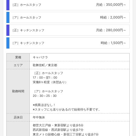
月給：350,000円～
［正］ホールスタッフ
時給：2,000円～
［ア］ホールスタッフ
月給：280,000円～
［正］キッチンスタッフ
時給：1,500円～
［ア］キッチンスタッフ
業種
キャバクラ
エリア
歌舞伎町／東京都
［正］ホールスタッフ
17：00～翌1：00
実働8ｈ程度（休憩あり）
勤務時間
［ア］ホールスタッフ
20：30～25：30
※残業ほぼなし！
※スタッフにも送りがあるので始発待ち不要です。
店休日
年中無休
都営大江戸線 - 東新宿駅より徒歩5分
西武新宿線 - 西武新宿駅より徒歩7分
東京メトロ副都心線 - 新宿三丁目駅より徒歩7分