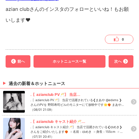
azian clubさんのインスタのフォローといいね！もお願
いします❤︎
0
前へ
ホットニュース一覧
次へ
過去の新着＆ホットニュース
. 〖azianclub PV🥂〗 当店...
. 〖azianclub PV🥂〗 当店で活躍されている❮まあや @edxms ❯
さんのPVを 野郎寿司ビルのモニターにて放映中です🌟❤️‍🔥 まあや
さん以外に店内も撮影してますので、ぜひご覧ください🥰⁡ ⁡ aziancl
（08/01 21:09）
ubでは一緒に盛り上げてくれるキャスト・スタッフさんを募集し
ております！！ 1度話を聞いてみたい、働いてみたいなどご興味が
. 〖azianclub キャスト紹介🥂...
ある方はお気軽にDMをしてください✉️✨ #azianclub #アジアン
. 〖azianclub キャスト紹介🥂〗 当店で活躍されている❮ゆめき❯
クラブ #キャバクラ #シャンパン #歌舞伎町キャバクラ Instagram
さんをご紹介いたします❤️‍🔥 ◽️名前：ゆめき ◽️身長：155cm ◽️誕
で記事を開くazian clubさんのインスタのフォローといいね！もお
生日：1月21日 ◽️出身：東京 ◽️休日の過ごし方：毛布にくるまっ
（07/31 20:41）
願いします❤︎