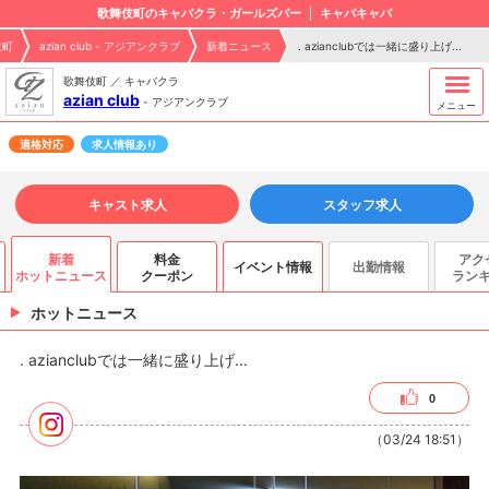
歌舞伎町のキャバクラ・ガールズバー
キャバキャバ
伎町
azian club - アジアンクラブ
新着ニュース
. azianclubでは一緒に盛り上げ...
歌舞伎町 ／ キャバクラ
azian club
-
アジアンクラブ
メニュー
適格対応
求人情報あり
キャスト求人
スタッフ求人
新着
料金
アク
イベント情報
出勤情報
ホットニュース
クーポン
ラン
ホットニュース
. azianclubでは一緒に盛り上げ...
0
（03/24 18:51）