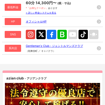
60分 14,300円〜
(税・サ込)
最低料金
*「お得なクーポン」
あります
> 詳しい料金システムを見る
HP
オフィシャルHP
SNS
Gentleman'z Club - ジェントルマンズクラブ
系列店
（歌舞伎町 ／ キャバクラ）
azian club
- アジアンクラブ