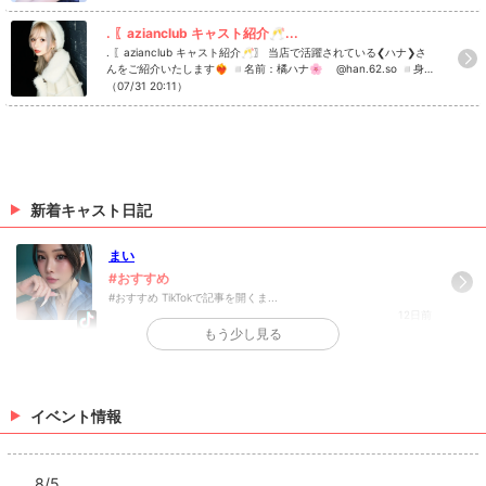
てゴロゴロする、散歩、お菓子作り ◽️azianclubの好きな所は？
▷▷ 店内の雰囲気が落ち着いている ◽️今この投稿を見ている方に
. 〖azianclub キャスト紹介🥂...
一言！ ▷▷ 仲良しになりましょう🫶🏻 azianclubでは一緒に盛り
. 〖azianclub キャスト紹介🥂〗 当店で活躍されている❮ハナ❯さ
上げてくれるキャスト・スタッフさんを募集しております！！ 1度
んをご紹介いたします❤️‍🔥 ◽️名前：橘ハナ🌸 @han.62.so ◽️身
話を聞いてみたい、働いてみたいなどご興味がある方はお気軽にD
長：153cm ◽️出身：東京 ◽️休日の過ごし方：ホットヨガ、ピラ
（07/31 20:11）
Mをしてください✉️✨ #azianclub #アジアンクラブ #キャバクラ
ティス ◽️azianclubの好きな所は？ ▷▷ 黒服さんたちしごでき ◽️
#シャンパン #歌舞伎町キャバクラ Instagramで記事を開くazian c
今この投稿を見ている方に一言！ ▷▷ 指名して後悔させないから
lubさんのインスタのフォローといいね！もお願いします❤︎
会いに来て！ azianclubでは一緒に盛り上げてくれるキャスト・ス
タッフさんを募集しております！！ 1度話を聞いてみたい、働いて
みたいなどご興味がある方はお気軽にDMをしてください✉️✨ #az
ianclub #アジアンクラブ #キャバクラ #シャンパン #歌舞伎町キャ
バクラ Instagramで記事を開くazian clubさんのインスタのフォロ
新着キャスト日記
ーといいね！もお願いします❤︎
まい
#おすすめ
#おすすめ TikTokで記事を開くま...
12日前
もう少し見る
>
日記一覧を見る
イベント情報
8/5