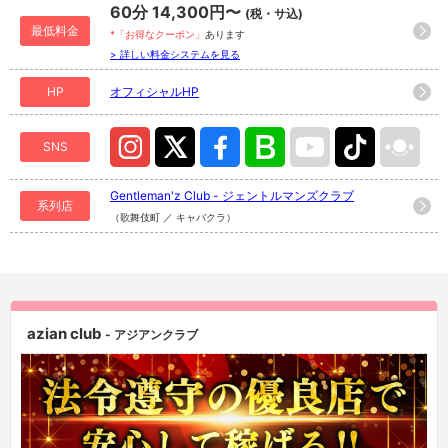
60分 14,300円〜
(税・サ込)
最低料金
*「お得なクーポン」
あります
> 詳しい料金システムを見る
HP
オフィシャルHP
SNS
Gentleman'z Club - ジェントルマンズクラブ
系列店
（歌舞伎町 ／ キャバクラ）
azian club
- アジアンクラブ