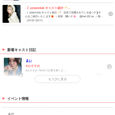
てゴロゴロする、散歩、お菓子作り ◽️azianclubの好きな所は？
▷▷ 店内の雰囲気が落ち着いている ◽️今この投稿を見ている方に
. 〖azianclub キャスト紹介🥂...
一言！ ▷▷ 仲良しになりましょう🫶🏻 azianclubでは一緒に盛り
. 〖azianclub キャスト紹介🥂〗 当店で活躍されている❮ハナ❯さ
上げてくれるキャスト・スタッフさんを募集しております！！ 1度
んをご紹介いたします❤️‍🔥 ◽️名前：橘ハナ🌸 @han.62.so ◽️身
話を聞いてみたい、働いてみたいなどご興味がある方はお気軽にD
長：153cm ◽️出身：東京 ◽️休日の過ごし方：ホットヨガ、ピラ
（07/31 20:11）
Mをしてください✉️✨ #azianclub #アジアンクラブ #キャバクラ
ティス ◽️azianclubの好きな所は？ ▷▷ 黒服さんたちしごでき ◽️
#シャンパン #歌舞伎町キャバクラ Instagramで記事を開くazian c
今この投稿を見ている方に一言！ ▷▷ 指名して後悔させないから
lubさんのインスタのフォローといいね！もお願いします❤︎
会いに来て！ azianclubでは一緒に盛り上げてくれるキャスト・ス
タッフさんを募集しております！！ 1度話を聞いてみたい、働いて
みたいなどご興味がある方はお気軽にDMをしてください✉️✨ #az
ianclub #アジアンクラブ #キャバクラ #シャンパン #歌舞伎町キャ
バクラ Instagramで記事を開くazian clubさんのインスタのフォロ
新着キャスト日記
ーといいね！もお願いします❤︎
まい
#おすすめ
#おすすめ TikTokで記事を開くま...
14日前
もう少し見る
>
日記一覧を見る
イベント情報
8/7