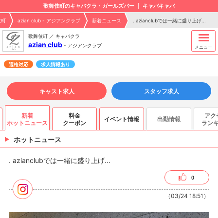
歌舞伎町のキャバクラ・ガールズバー
キャバキャバ
伎町
azian club - アジアンクラブ
新着ニュース
. azianclubでは一緒に盛り上げ...
歌舞伎町 ／ キャバクラ
azian club
-
アジアンクラブ
メニュー
適格対応
求人情報あり
キャスト求人
スタッフ求人
新着
料金
アク
イベント情報
出勤情報
ホットニュース
クーポン
ラン
ホットニュース
. azianclubでは一緒に盛り上げ...
0
（03/24 18:51）