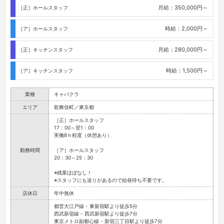
月給：350,000円～
［正］ホールスタッフ
時給：2,000円～
［ア］ホールスタッフ
月給：280,000円～
［正］キッチンスタッフ
時給：1,500円～
［ア］キッチンスタッフ
業種
キャバクラ
エリア
歌舞伎町／東京都
［正］ホールスタッフ
17：00～翌1：00
実働8ｈ程度（休憩あり）
勤務時間
［ア］ホールスタッフ
20：30～25：30
※残業ほぼなし！
※スタッフにも送りがあるので始発待ち不要です。
店休日
年中無休
都営大江戸線 - 東新宿駅より徒歩5分
西武新宿線 - 西武新宿駅より徒歩7分
東京メトロ副都心線 - 新宿三丁目駅より徒歩7分