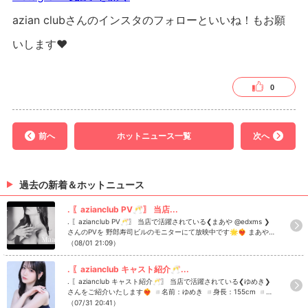
azian clubさんのインスタのフォローといいね！もお願
いします❤︎
0
前へ
ホットニュース一覧
次へ
過去の新着＆ホットニュース
. 〖azianclub PV🥂〗 当店...
. 〖azianclub PV🥂〗 当店で活躍されている❮まあや @edxms ❯
さんのPVを 野郎寿司ビルのモニターにて放映中です🌟❤️‍🔥 まあや
さん以外に店内も撮影してますので、ぜひご覧ください🥰⁡ ⁡ aziancl
（08/01 21:09）
ubでは一緒に盛り上げてくれるキャスト・スタッフさんを募集し
ております！！ 1度話を聞いてみたい、働いてみたいなどご興味が
. 〖azianclub キャスト紹介🥂...
ある方はお気軽にDMをしてください✉️✨ #azianclub #アジアン
. 〖azianclub キャスト紹介🥂〗 当店で活躍されている❮ゆめき❯
クラブ #キャバクラ #シャンパン #歌舞伎町キャバクラ Instagram
さんをご紹介いたします❤️‍🔥 ◽️名前：ゆめき ◽️身長：155cm ◽️誕
で記事を開くazian clubさんのインスタのフォローといいね！もお
生日：1月21日 ◽️出身：東京 ◽️休日の過ごし方：毛布にくるまっ
（07/31 20:41）
願いします❤︎