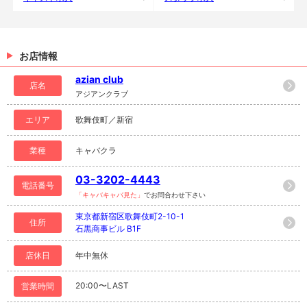
お店情報
azian club
店名
アジアンクラブ
エリア
歌舞伎町／新宿
業種
キャバクラ
03-3202-4443
電話番号
「キャバキャバ見た」
でお問合わせ下さい
東京都新宿区歌舞伎町2-10-1
住所
石黒商事ビル B1F
店休日
年中無休
20:00〜LAST
営業時間