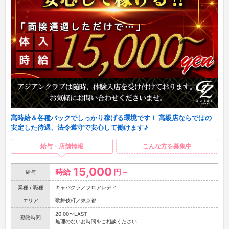
高時給＆各種バックでしっかり稼げる環境です！ 高級店ならではの
安定した待遇、法令遵守で安心して働けます♪
給与・店舗情報
こんな方を募集中
15,000
時給
円～
給与
業種 / 職種
キャバクラ／フロアレディ
エリア
歌舞伎町／東京都
20:00〜LAST
勤務時間
無理のないお時間をご相談ください