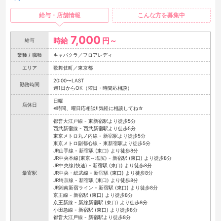
給与・店舗情報
こんな方を募集中
7,000
時給
円～
給与
業種 / 職種
キャバクラ／フロアレディ
エリア
歌舞伎町／東京都
20:00〜LAST
勤務時間
週1日からOK（曜日・時間応相談）
日曜
店休日
※時間、曜日応相談!!気軽に相談してね☆
都営大江戸線 - 東新宿駅より徒歩5分
西武新宿線 - 西武新宿駅より徒歩5分
東京メトロ丸ノ内線 - 新宿駅より徒歩5分
東京メトロ副都心線 - 東新宿駅より徒歩5分
JR山手線 - 新宿駅 (東口) より徒歩8分
JR中央本線(東京～塩尻) - 新宿駅 (東口) より徒歩8分
JR中央線(快速) - 新宿駅 (東口) より徒歩8分
最寄駅
JR中央・総武線 - 新宿駅 (東口) より徒歩8分
JR埼京線 - 新宿駅 (東口) より徒歩8分
JR湘南新宿ライン - 新宿駅 (東口) より徒歩8分
京王線 - 新宿駅 (東口) より徒歩8分
京王新線 - 新線新宿駅 (東口) より徒歩8分
小田急線 - 新宿駅 (東口) より徒歩8分
都営大江戸線 - 新宿駅より徒歩8分