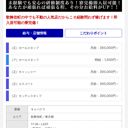
歌舞伎町の中でも不動の人気店だからこそ経験問わず稼げます！即
入居可能の寮完備！
給与・店舗情報
こだわりポイント
月給：350,000円～
［正］ホールスタッフ
時給：1,500円～
［ア］ホールスタッフ
月給：300,000円～
［正］キャッシャー
月給：300,000円～
［正］エスコート
月給：300,000円～
［正］キッチンスタッフ
業種
キャバクラ
エリア
歌舞伎町／東京都
17:30～LAST