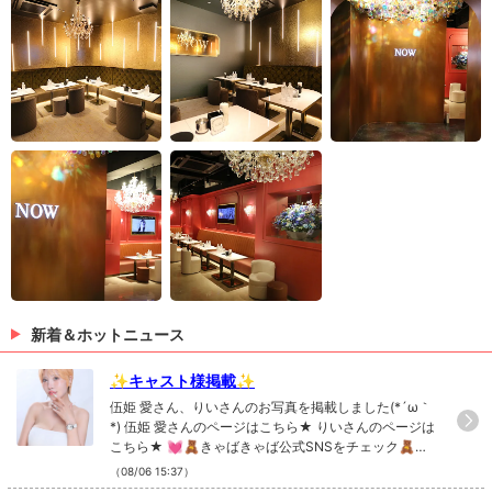
新着＆ホットニュース
✨キャスト様掲載✨
伍姫 愛さん、りいさんのお写真を掲載しました(*´ω｀
*) 伍姫 愛さんのページはこちら★ りいさんのページは
こちら★ 💓🧸きゃばきゃば公式SNSをチェック🧸💓
・TikTok ・Instagram ・Twitter ・YouTube
（08/06 15:37）