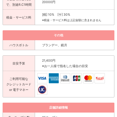
20000円
で、別途R.C1時間
[税] 10% [サ] 30%
税金・サービス料
※税金・サービス料は上記金額に含まれません
その他
ハウスボトル
ブランデー、鏡月
21,400円
目安予算
※お一人様で指名した場合の目安
ご利用可能な
クレジットカード
or 電子マネー
店舗詳細情報