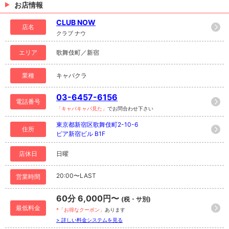
お店情報
CLUB NOW
店名
クラブ ナウ
エリア
歌舞伎町／新宿
業種
キャバクラ
03-6457-6156
電話番号
「キャバキャバ見た」
でお問合わせ下さい
東京都新宿区歌舞伎町2-10-6
住所
ピア新宿ビル B1F
店休日
日曜
20:00〜LAST
営業時間
60分 6,000円〜
(税・サ別)
最低料金
*「お得なクーポン」
あります
> 詳しい料金システムを見る