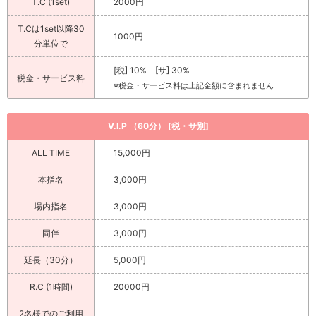
T.C (1set)
2000円
T.Cは1set以降30
1000円
分単位で
[税] 10% [サ] 30%
税金・サービス料
※税金・サービス料は上記金額に含まれません
V.I.P （60分） [税・サ別]
ALL TIME
15,000円
本指名
3,000円
場内指名
3,000円
同伴
3,000円
延長（30分）
5,000円
R.C (1時間)
20000円
2名様でのご利用