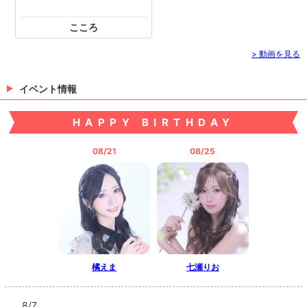
こころ
> 動画を見る
イベント情報
HAPPY BIRTHDAY
08/21
08/25
橘えま
七瀬りお
8/7