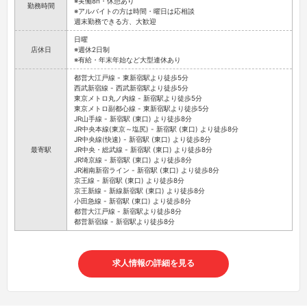
※実働8h・休憩あり
勤務時間
※アルバイトの方は時間・曜日は応相談
週末勤務できる方、大歓迎
日曜
店休日
※週休2日制
※有給・年末年始など大型連休あり
都営大江戸線 - 東新宿駅より徒歩5分
西武新宿線 - 西武新宿駅より徒歩5分
東京メトロ丸ノ内線 - 新宿駅より徒歩5分
東京メトロ副都心線 - 東新宿駅より徒歩5分
JR山手線 - 新宿駅 (東口) より徒歩8分
JR中央本線(東京～塩尻) - 新宿駅 (東口) より徒歩8分
JR中央線(快速) - 新宿駅 (東口) より徒歩8分
最寄駅
JR中央・総武線 - 新宿駅 (東口) より徒歩8分
JR埼京線 - 新宿駅 (東口) より徒歩8分
JR湘南新宿ライン - 新宿駅 (東口) より徒歩8分
京王線 - 新宿駅 (東口) より徒歩8分
京王新線 - 新線新宿駅 (東口) より徒歩8分
小田急線 - 新宿駅 (東口) より徒歩8分
都営大江戸線 - 新宿駅より徒歩8分
都営新宿線 - 新宿駅より徒歩8分
求人情報の詳細を見る