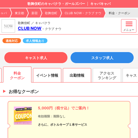
歌舞伎町のキャバクラ・ガールズバー
キャバキャバ
キャバ
東京都
新宿
歌舞伎町
CLUB NOW - クラブ ナウ
料金・クーポン
歌舞伎町 ／ キャバクラ
CLUB NOW
-
クラブ ナウ
メニュー
適格対応
求人情報あり
キャスト求人
スタッフ求人
料金
アクセス
イベント情報
出勤情報
キャス
ス
クーポン
ランキング
お得なクーポン
5,000円（税サ込）でご案内！
有効期限：期限なし
さらに、ボトルキープ１本サービス