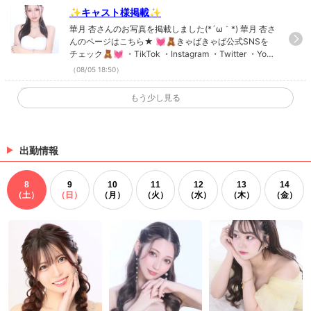
✨キャスト様掲載✨
華月 杏さんのお写真を掲載しました(*´ω｀*) 華月 杏さ
んのページはこちら★ 💓🧸きゃばきゃば公式SNSを
チェック🧸💓 ・TikTok ・Instagram ・Twitter ・YouT
ube
（08/05 18:50）
✨キャスト様掲載✨
もう少し見る
なつみさんのお写真を掲載しました(*´ω｀*) なつみさ
んのページはこちら★ 💓🧸きゃばきゃば公式SNSを
チェック🧸💓 ・TikTok ・Instagram ・Twitter ・YouT
ube
出勤情報
（07/30 15:56）
✨キャスト様掲載✨
8
9
10
11
12
13
14
逢坂のあさんのお写真を掲載しました(*´ω｀*) 逢坂の
（土）
（日）
（月）
（火）
（水）
（木）
（金）
あさんのページはこちら★ 💓🧸きゃばきゃば公式SN
Sをチェック🧸💓 ・TikTok ・Instagram ・Twitter ・Y
ouTube
（06/18 18:00）
>
ホットニュース一覧を見る