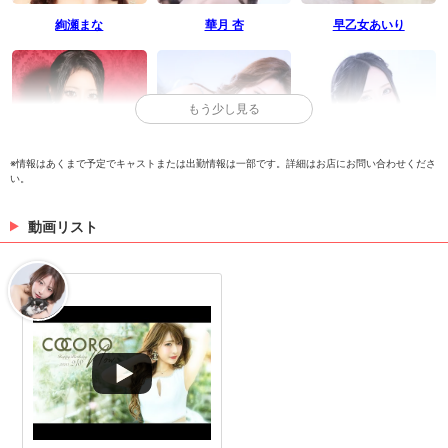
絢瀬まな
華月 杏
早乙女あいり
もう少し見る
※情報はあくまで予定でキャストまたは出勤情報は一部です。詳細はお店にお問い合わせくださ
い。
コウ
なつみ
橘えま
動画リスト
> 出勤情報を見る