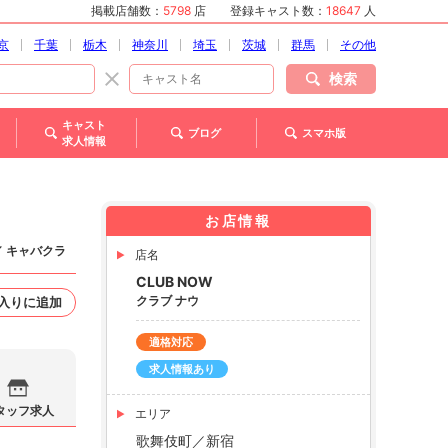
掲載店舗数：
5798
店
登録キャスト数：
18647
人
京
千葉
栃木
神奈川
埼玉
茨城
群馬
その他
検索
キャスト
ブログ
スマホ版
求人情報
お店情報
／ キャバクラ
店名
CLUB NOW
クラブ ナウ
入りに追加
適格対応
求人情報あり
タッフ求人
エリア
歌舞伎町／新宿