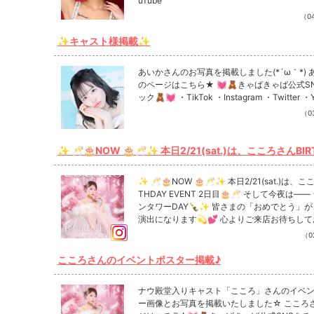
uTube
（04
✨キャスト様掲載✨
あいかさんのお写真を掲載しました(*´ω｀*) 
のページはこちら★ 💓🧸きゃばきゃば公式S
ック🧸💓 ・TikTok ・Instagram ・Twitter ・
（03
✨ 🥂🎂NOW 🎂🥂✨ 本日2/21(sat.)は、こころさんBIRTHDAY E
VENT 2日目🎂🥂 そして今夜は—— シャンパンタワーDAY
さまの「おめでとう」が、 最高の演出になります💫💕 心よりご来
✨ 🥂🎂NOW 🎂🥂✨ 本日2/21(sat.)は、こころさんBIR
店お待ちしております💖🌙✨ #NOW #こころ #殿堂入り #バース
THDAY EVENT 2日目🎂🥂 そして今夜は—
ンタワーDAY🍾✨ 皆さまの「おめでとう」が、 最高の
デー #シャンパンタワー
演出になります💫💕 心よりご来店お待ちしております
💖🌙✨ #NOW #こころ #殿堂入り #バースデー #シャ
（02
ンパンタワー Instagramで記事を開くCLUB NOWさんの
インスタのフォローといいね！もお願いします
こころさんのイベントポスター掲載♪
ナウ殿堂入りキャスト「こころ」さんのイベ
ー画像とお写真を掲載いたしました☆ こころ