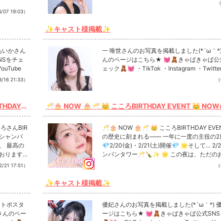
（
/07 19:03）
✨キャスト様掲載✨
あいかさん
一 唯世さんのお写真を掲載しました(*´ω｀*)
NSをチェ
んのページはこちら★ 💓🧸きゃばきゃば公
YouTube
ェック🧸💓 ・TikTok ・Instagram ・Twitte
/16 21:33）
（
🥂🎂 NOW 🎂🥂 👑 こころBIRTHDAY EVENT 👑 NOWの歴史に
✨ 皆
刻まれる—— 一年に一度の主役の2日間🎉🎊 💎2/20(金)・2/21
(土)開催💎 🌟そして… 2/21(土)はシャンパンタワー🥂🍾✨
🥂🎂 NOW 🎂🥂 👑 こころBIRTHDAY EVENT 
— シャンパ
の夜は、ただのお祝いじゃない。 “伝説”を更新する瞬間
の歴史に刻まれる—— 一年に一度の主役の2日
💎2/20(金)・2/21(土)開催💎 🌟そして… 2/
💫💖 皆様のご来店お待ちしてます💕 #NOW #殿堂入り #バースデ
ンパンタワー🥂🍾✨ 🌟 この夜は、ただのお祝いじゃな
ーイベント #シャンパンタワー #歌舞伎町
い。 “伝説”を更新する瞬間を一緒に…💫💖 皆様のご来
/21 17:51）
（
店お待ちしてます💕 #NOW #殿堂入り #バースデーイベ
❤︎
ント #シャンパンタワー #歌舞伎町 Instagramで記事を
✨キャスト様掲載✨
開くCLUB NOWさんのインスタのフォロー
お願いします❤︎
ントポスタ
優妃さんのお写真を掲載しました(*´ω｀*) 
さんのペー
ージはこちら★ 💓🧸きゃばきゃば公式SN