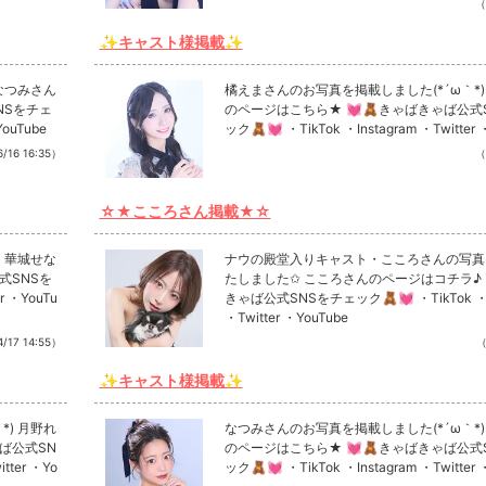
（
✨キャスト様掲載✨
なつみさん
橘えまさんのお写真を掲載しました(*´ω｀*)
NSをチェ
のページはこちら★ 💓🧸きゃばきゃば公式
YouTube
ック🧸💓 ・TikTok ・Instagram ・Twitter 
/16 16:35）
（
☆★こころさん掲載★☆
 華城せな
ナウの殿堂入りキャスト・こころさんの写真
式SNSを
たしました✩ こころさんのページはコチラ♪ 
r ・YouTu
きゃば公式SNSをチェック🧸💓 ・TikTok ・In
・Twitter ・YouTube
/17 14:55）
（
✨キャスト様掲載✨
) 月野れ
なつみさんのお写真を掲載しました(*´ω｀*)
ば公式SN
のページはこちら★ 💓🧸きゃばきゃば公式
tter ・Yo
ック🧸💓 ・TikTok ・Instagram ・Twitter 