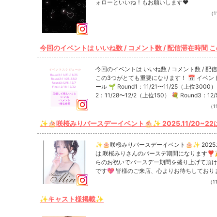
ォローといいね！もお願いします❤︎
（11
今回のイベントは いいね数 / コメント数 / 配信滞在時間 
とても重要になります！ 📅 イベントスケジュール 🌱 Round1：1
1/21〜11/25（上位3000） 🌷 Round2：11/28〜12/2
今回のイベントは いいね数 / コメント数 / 配
0） 💐 Round3：12/5〜12/7（上位10） 👑 Final：12/1
この3つがとても重要になります！ 📅 イベントスケジュ
ール 🌱 Round1：11/21〜11/25（上位3000） 
（優勝 → ラスベガス🇺🇸） 少しでも応援いただけたら めちゃくちゃ
2：11/28〜12/2（上位150） 💐 Round3：12/
力になります…🙏✨ #tiktokイベント #tiktokライブ #tiktokライブ
（上位10） 👑 Final：12/18〜12/22（優勝 
（11
配信 #公開バトル #tik
ス🇺🇸） 少しでも応援いただけたら めちゃくちゃ力にな
ります…🙏✨ #tiktokイベント #tiktokライブ #tiktokラ
✨🎂咲桜みりバースデーイベント🎂✨ 2025.11/20~22は,咲桜み
イブ配信 #公開バトル #tiktok配信者 #ライブ配信者 #イ
りさんのバースデ期間になります❣️🎉 皆様からのお祝いでバース
ベント参戦 #初参戦 #応援よろしくお願いします #挑戦
デー期間を盛り上げて頂ければ幸いです💖 皆様のご来店、心より
✨🎂咲桜みりバースデーイベント🎂✨ 2025.11/20~22
します #がんばります #日々成長 #自分磨き #毎日がチ
お待ちしております💐💐 #NOW #なう #バースデー #birthday #
は,咲桜みりさんのバースデ期間になります❣️🎉 皆
ャレンジ #コツコツ頑張る #推してくれると嬉しい #キ
らのお祝いでバースデー期間を盛り上げて頂
新宿 #歌舞伎町 #キャバクラ #キャバ嬢 #シャンパン #す
ャバ嬢 #ナイトワーク #キャバ嬢の日常 #キャバクラ #
です💖 皆様のご来店、心よりお待ちしております💐💐
洲 #北新地 #ミナミ #錦 #国分町 #新規 #店内撮影 #写真 #
歌舞伎町 #NOW #すすきの #中洲 #北新地 #錦 #tiktokフ
#NOW #なう #バースデー #birthday #新宿 #歌舞伎町 #
ォローお願いします #tiktokで会いましょう #tiktokで配
（11
ゃば
キャバクラ #キャバ嬢 #シャンパン #すすきの #中洲 #北
信中 Instagramで記事を開くCLUB NOWさんのインスタ
新地 #ミナミ #錦 #国分町 #新規 #店内撮影 #写真 #きゃ
✨キャスト様掲載✨
のフォローといいね！もお願いします❤︎
ばきゃば Instagramで記事を開くCLUB NOWさんのイン
スタのフォローといいね！もお願いします❤︎