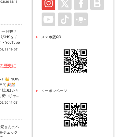
03/26 18:11）
 一 唯世さ
式SNSをチ
スマホ版QR
r ・YouTube
02/23 19:56）
 🌟 こ
 NOW
を一緒に…
間🎉🎊
21(土)はシャ
クーポンページ
02/20 17:05）
といいね！も
優妃さんのペ
Sをチェック