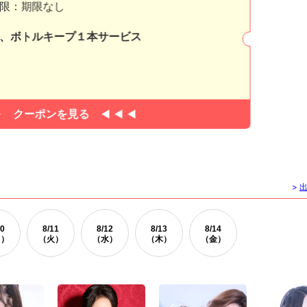
限：期限なし
、ボトルキープ１本サービス
クーポンを見る
>
0
8/
11
8/
12
8/
13
8/
14
月）
（火）
（水）
（木）
（金）