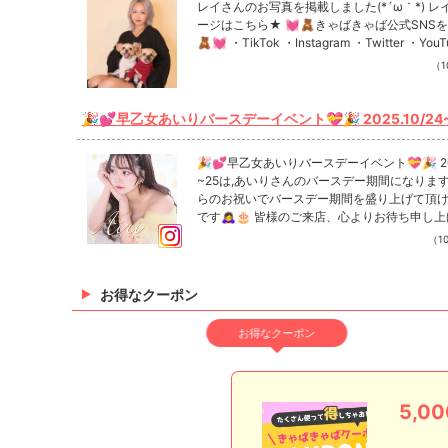
レイさんのお写真を掲載しました(*´ω｀*) レ
ージはこちら★ 💓🧸きゃばきゃば公式SNS
🧸💓 ・TikTok ・Instagram ・Twitter ・YouT
（10
🎉💕早乙女あいりバースデーイベント💝🎉 2025.10/24~25は,あ
いりさんのバースデー期間になります❣️ 皆様からのお祝いでバー
スデー期間を盛り上げて頂ければ幸いです🙇‍♀️🎂 皆様のご来店、心
🎉💕早乙女あいりバースデーイベント💝🎉 2025.10/24
よりお待ち申し上げております🙇‍♂️🙇‍♂️ #NOW #なう #バースデー #b
~25は,あいりさんのバースデー期間になります❣️ 
らのお祝いでバースデー期間を盛り上げて頂
irthday #新宿 #歌舞伎町 #キャバクラ #キャバ嬢 #シャン
です🙇‍♀️🎂 皆様のご来店、心よりお待ち申し上げており
すきの #中洲 #北新地 #ミナミ #錦 #国分町 #新規 #店内撮
ます🙇‍♂️🙇‍♂️ #NOW #なう #バースデー #birthday #新宿 #
（10
#きゃばきゃば
歌舞伎町 #キャバクラ #キャバ嬢 #シャンパン #すすき
の #中洲 #北新地 #ミナミ #錦 #国分町 #新規 #店内撮影
#写真 #きゃばきゃば Instagramで記事を開くCLUB NO
お得なクーポン
Wさんのインスタのフォローといいね！もお
❤︎
お得なクーポン
5,