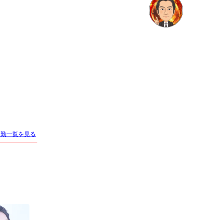
店名
CLUB NOW
クラブ ナウ
適格対応
求人情報あり
エリア
出勤一覧を見る
歌舞伎町／新宿
業種
キャバクラ
電話番号
03-6457-6156