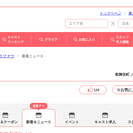
トップページ
東
キャスト
スタッフ
グラビア
お気に入り
ランキング
求人情報
クラブ ナウ
新着ニュース
歌舞伎町 
☆お気に
119
更新アリ
＆クーポン
新着＆ニュース
イベント
キャスト求人
ス