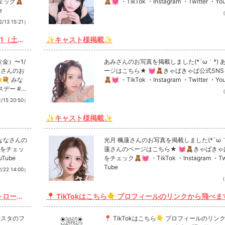
ェック🧸
🧸💓 ・TikTok ・Instagram ・Twitter ・Yo
e
（
/13 15:21）
/31（土）
✨キャスト様掲載✨
てます❣️
6（金）〜1/
あみさんのお写真を掲載しました(*´ω｀*) 
ージはこちら★ 💓🧸きゃばきゃば公式SN
💐 みな
🧸💓 ・TikTok ・Instagram ・Twitter ・Yo
（
/15 20:50）
願いしま
✨キャスト様掲載✨
 ななさんの
光月 楓蓮さんのお写真を掲載しました(*´ω｀*
Sをチェッ
蓮さんのページはこちら★ 💓🧸きゃばきゃ
uTube
をチェック🧸💓 ・TikTok ・Instagram ・Twi
Tube
/22 14:00）
（
フォローと
📍 TikTokはこちら👇 プロフィールのリンクから飛べます
bnow.or.never 全力で駆け抜けますので 応援よろしくお願いいた
します❤️🔥 #tiktokイベント #tiktokライブ #tiktokライブ配信 #公
インスタのフ
📍 TikTokはこちら👇 プロフィールのリ