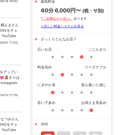
06/18 18:00）
最低料金
60分 6,000円〜
(税・サ別)
*「お得なクーポン」
あります
 橘えまさん
> 詳しい料金システムを見る
SNSをチェ
・YouTube
ざっくりどんなお店？
05/01 17:03）
広いお店
こじんまり
料金高め
リーズナブル
をアップい
💓🧸きゃば
stagram
にぎやか系
落ち着いた感じ
04/10 17:19）
若い子多め
お姉さま系多め
 なつみさん
SNS
SNSをチェ
・YouTube