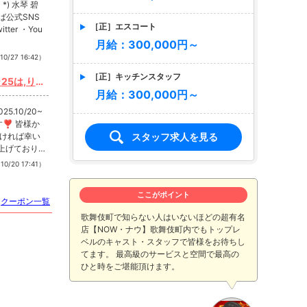
) 水琴 碧
ば公式SNS
［正］エスコート
tter ・You
月給：300,000円～
10/27 16:42）
［正］キッチンスタッフ
月給：300,000円～
皆様か
スタッフ求人を見る
ければ幸い
パン #すす
 #写真 #
10/20 17:41）
ここがポイント
クーポン一覧
願いします
歌舞伎町で知らない人はいないほどの超有名
店【NOW・ナウ】歌舞伎町内でもトップレ
ベルのキャスト・スタッフで皆様をお待ちし
てます。 最高級のサービスと空間で最高の
ひと時をご堪能頂けます。