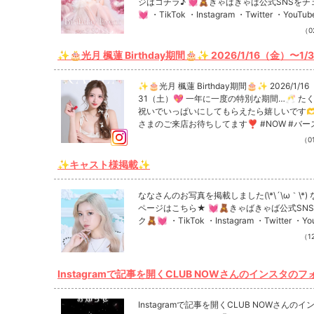
ジはコチラ♪ 💓🧸きゃばきゃば公式SNSをチ
💓 ・TikTok ・Instagram ・Twitter ・YouTub
（02
✨🎂光月 楓蓮 Birthday期間🎂✨ 2026/1/16（金）〜1
💖 一年に一度の特別な期間…🥂 たくさんのお祝いでいっぱいにし
てもらえたら嬉しいです🫶💐 みなさまのご来店お待ちし
✨🎂光月 楓蓮 Birthday期間🎂✨ 2026/1/1
#NOW #バースデー #歌舞伎町 #新宿 #キャバ嬢
31（土）💖 一年に一度の特別な期間…🥂 たくさんのお
祝いでいっぱいにしてもらえたら嬉しいです🫶
さまのご来店お待ちしてます❣️ #NOW #バースデー #歌
舞伎町 #新宿 #キャバ嬢 Instagramで記事を開くCLUB N
（01
OWさんのインスタのフォローといいね！もお
す❤︎
✨キャスト様掲載✨
ななさんのお写真を掲載しました(\*\´\ω｀\*)
ページはこちら★ 💓🧸きゃばきゃば公式SN
ク🧸💓 ・TikTok ・Instagram ・Twitter ・Yo
（12
Instagramで記事を開くCLUB NOWさんのインスタの
いいね...
Instagramで記事を開くCLUB NOWさんの