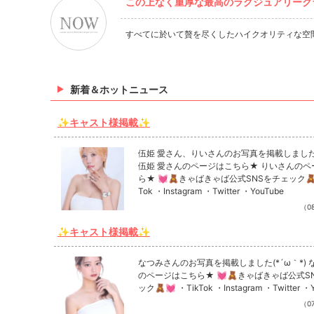
この上なく重厚な最高のラグジュアリークラ
すべてに於いて贅を尽くしたハイクオリティな空
新着＆ホットニュース
✨キャスト様掲載✨
伍姫 愛さん、りいさんのお写真を掲載しました(*
伍姫 愛さんのページはこちら★ りいさんのペ
ら★ 💓🧸きゃばきゃば公式SNSをチェック🧸
Tok ・Instagram ・Twitter ・YouTube
（08
✨キャスト様掲載✨
なつみさんのお写真を掲載しました(*´ω｀*) 
のページはこちら★ 💓🧸きゃばきゃば公式S
ック🧸💓 ・TikTok ・Instagram ・Twitter ・
（07