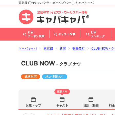
歌舞伎町のキャバクラ・ガールズバー
キャバキャバ
北海道
東北
関東
甲信越・北陸
東海
関西
中国
四国
九州・沖縄
お店・
お店
キャスト検索
クーポン検索
ランキング
キャバキャバ
東京都
新宿
歌舞伎町
CLUB NOW - 
CLUB NOW
- クラブ ナウ
適格対応
求人情報あり
更新アリ
お店トップ
キャスト
日記・動画
料金