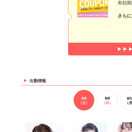
有効期
さらに
出勤情報
8/
8
8/
9
8/
1
（土）
（日）
（