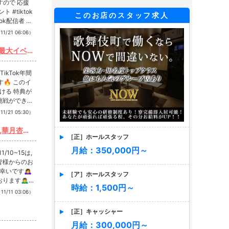
参戦 #応
々成長 #
このお店のスタッフ求人
くれると嬉
11/21 06:06）
うございま
行ける 特典が
お願いしま
 #tikto
11/21 05:30）
［正］ホールスタッフ
月給：350,000円～
す🙇‍♀️
 #すすきの
［ア］ホールスタッフ
写真 #きゃ
時給：1,500円～
11/11 03:06）
ォローといい
［正］キャッシャー
月給：300,000円～
❤︎