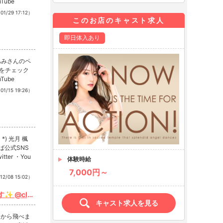
uTube
01/29 17:12）
このお店のキャスト求人
即日体入あり
あみさんのペ
Sをチェック
uTube
01/15 19:26）
) 光月 楓
ば公式SNS
tter ・You
体験時給
7,000円～
12/08 15:02）
✨ @clu
キャスト求人を見る
ンクから飛べま