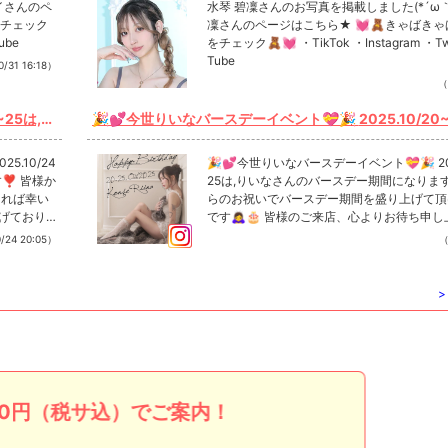
イさんのペ
水琴 碧凜さんのお写真を掲載しました(*´ω｀*
をチェック
凜さんのページはこちら★ 💓🧸きゃばきゃ
ube
をチェック🧸💓 ・TikTok ・Instagram ・Twi
Tube
/31 16:18）
（
🎉💕今世りいなバースデーイベント💝🎉 2025.10/20~25は,りい
なさんのバースデー期間になります❣️ 皆様からのお祝いでバース
デー期間を盛り上げて頂ければ幸いです🙇‍♀️🎂 皆様のご来店、心よ
🎉💕今世りいなバースデーイベント💝🎉 2025.10/20~
皆様か
りお待ち申し上げております🙇‍♂️🙇‍♂️ #NOW #なう #バースデー #birt
25は,りいなさんのバースデー期間になります❣️ 
ければ幸い
らのお祝いでバースデー期間を盛り上げて頂
パン #す
hday #新宿 #歌舞伎町 #キャバクラ #キャバ嬢 #シャン
です🙇‍♀️🎂 皆様のご来店、心よりお待ち申し上げており
影 #写真
きの #中洲 #北新地 #ミナミ #錦 #国分町 #新規 #店内撮影
ます🙇‍♂️🙇‍♂️ #NOW #なう #バースデー #birthday #新宿 #
/24 20:05）
（
きゃばきゃば
歌舞伎町 #キャバクラ #キャバ嬢 #シャンパン #すすき
の #中洲 #北新地 #ミナミ #錦 #国分町 #新規 #店内撮影
#写真 #きゃばきゃば Instagramで記事を開くCLUB NO
>
願いします
Wさんのインスタのフォローといいね！もお
❤︎
000円（税サ込）でご案内！