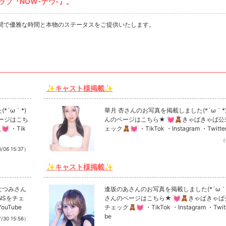
ブ『NOW-ナウ-』。
間で優雅な時間と本物のステータスをご提供いたします。
✨キャスト様掲載✨
´ω｀*)
華月 杏さんのお写真を掲載しました(*´ω｀*)
ージはこち
んのページはこちら★ 💓🧸きゃばきゃば公
 ・Tik
ェック🧸💓 ・TikTok ・Instagram ・Twitte
（
/06 15:37）
✨キャスト様掲載✨
なつみさん
逢坂のあさんのお写真を掲載しました(*´ω｀*
NSをチェ
さんのページはこちら★ 💓🧸きゃばきゃば
YouTube
チェック🧸💓 ・TikTok ・Instagram ・Twitt
be
/30 15:56）