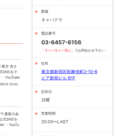
業種
キャバクラ
電話番号
03-6457-6156
「キャバキャバ見た」
でお問合わせ下さい
住所
 華月 杏さ
東京都新宿区歌舞伎町2-10-6
式SNSをチ
r ・YouTube
ピア新宿ビル B1F
08/05 18:50）
店休日
日曜
営業時間
) 逢坂のあ
公式SNSを
20:00〜LAST
er ・YouTu