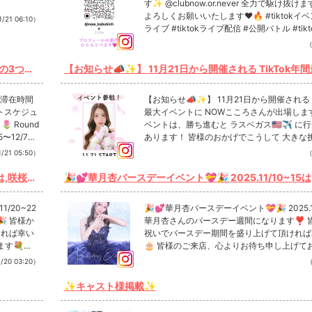
開バトル #tiktok配信者 #ライブ配信者 #イベント参戦 #初
す✨ @clubnow.or.never 全力で駆け抜けますので 応援
よろしくお願いいたします❤️🔥 #tiktokイベント #tiktok
援よろしくお願いします #挑戦します #がんばります #日
/21 06:10）
ライブ #tiktokライブ配信 #公開バトル #tiktok配信者 #
自分磨き #毎日がチャレンジ #コツコツ頑張る #推して
ライブ配信者 #イベント参戦 #初参戦 #応援よろしくお
（
しい #キャバ嬢 #ナイトワーク #キャバ嬢の日常 #キ
願いします #挑戦します #がんばります #日々成長 #自
分磨き #毎日がチャレンジ #コツコツ頑張る #推してく
この3つが
【お知らせ📣✨】 11月21日から開催される TikTok年間最大イベ
れると嬉しい #キャバ嬢 #ナイトワーク #キャバ嬢の日
ントに NOWこころさんが出場します🔥 このイベントは、勝ち進
常 #キャバクラ #歌舞伎町 #NOW #すすきの #中洲 #北
（上位15
むと ラスベガス🇺🇸✈️ に行ける 特典があります！ 皆様のおかげで
信滞在時間
【お知らせ📣✨】 11月21日から開催される TikTok年間
新地 #錦 #tiktokフォローお願いします #tiktokで会いま
8〜12/22
こうして 大きな挑戦ができています！ 本当にありがと
最大イベントに NOWこころさんが出場します🔥 このイ
しょう #tiktokで配信中 Instagramで記事を開くCLUB N
🌷 Round
ベントは、勝ち進むと ラスベガス🇺🇸✈️ に
す💐 全力で駆け抜けますので 応援よろしくお願いします💖🔥 #tik
OWさんのインスタのフォローといいね！も
5〜12/7
あります！ 皆様のおかげでこうして 大きな挑戦ができて
tokイベント #tiktokライブ #tiktokライブ配信 #公開バトル
す❤︎
→ ラスベガ
います！ 本当にありがとうございます💐 全力で駆け抜
/21 05:50）
（
k配信者 #ライブ配信者 #イベント参戦 #初参戦 #応援よろしくお願
けますので 応援よろしくお願いします💖🔥 #tiktokイベ
いしま
ント #tiktokライブ #tiktokライブ配信 #公開バトル #tikt
🎉💕華月杏バースデーイベント💝🎉 2025.11/10~15は,華月杏さ
ok配信者 #ライブ配信者 #イベント参戦 #初参戦 #応援
んのバースデー週間になります❣️ 皆様からのお祝いでバースデー
よろしくお願いします #挑戦します #がんばります #
期間を盛り上げて頂ければ幸いです🙇‍♀️🎂 皆様のご来店、心よりお
🎉💕華月杏バースデーイベント💝🎉 2025.11/10~15は,
日々成長 #自分磨き #毎日がチャレンジ #コツコツ頑張
様か
待ち申し上げております🙇‍♂️🙇‍♂️ #NOW #なう #バースデー #birthda
華月杏さんのバースデー週間になります❣️ 皆様からのお
る #推してくれると嬉しい #キャバ嬢 #ナイトワーク #
ければ幸い
祝いでバースデー期間を盛り上げて頂ければ幸いで
すきの #中
y #新宿 #歌舞伎町 #キャバクラ #キャバ嬢 #シャンパン
キャバ嬢の日常 #キャバクラ #歌舞伎町 #NOW #新宿 #
🎂 皆様のご来店、心よりお待ち申し上げております🙇‍♂️
きゃばき
#中洲 #北新地 #ミナミ #錦 #国分町 #新規 #店内撮影 #
すすきの #中洲 #北新地 #錦 #tiktokフォローお願いしま
🙇‍♂️ #NOW #なう #バースデー #birthday #新宿 #歌舞伎
/20 03:20）
す #tiktokで会いましょう #tiktokで配信中 Instagramで
（
ばきゃば
町 #キャバクラ #キャバ嬢 #シャンパン #すすきの #中洲
記事を開くCLUB NOWさんのインスタのフ
#北新地 #ミナミ #錦 #国分町 #新規 #店内撮影 #写真 #
✨キャスト様掲載✨
ね！もお願いします❤︎
きゃばきゃば Instagramで記事を開くCLUB NOWさんの
インスタのフォローといいね！もお願いします