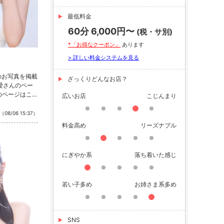
最低料金
60分 6,000円〜
(税・サ別)
*「お得なクーポン」
あります
> 詳しい料金システムを見る
のお写真を掲載
ざっくりどんなお店？
 愛さんのペー
のページはこち
広いお店
こじんまり
公式SNSをチ
nstagram ・
（08/06 15:37）
料金高め
リーズナブル
にぎやか系
落ち着いた感じ
若い子多め
お姉さま系多め
SNS