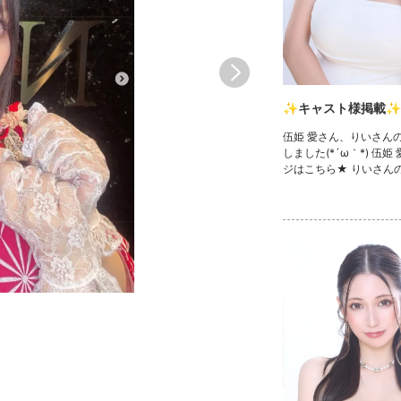
✨キャスト様掲載✨
伍姫 愛さん、りいさん
しました(*´ω｀*) 伍姫
ジはこちら★ りいさん
ら★ 💓🧸きゃばきゃば
ェック🧸💓 ・TikTok ・I
Twitter ・YouTube