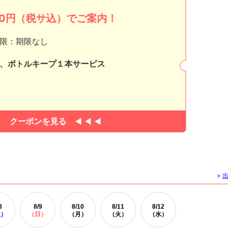
000円（税サ込）でご案内！
限：期限なし
、ボトルキープ１本サービス
クーポンを見る
>
8
8/
9
8/
10
8/
11
8/
12
土）
（日）
（月）
（火）
（水）