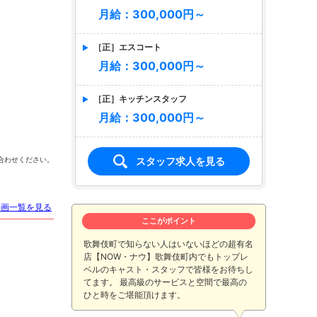
月給：300,000円～
［正］エスコート
月給：300,000円～
［正］キッチンスタッフ
月給：300,000円～
絢瀬まな
華月 杏
早乙
スタッフ求人を見る
合わせください。
動画一覧を見る
ここがポイント
歌舞伎町で知らない人はいないほどの超有名
店【NOW・ナウ】歌舞伎町内でもトップレ
ベルのキャスト・スタッフで皆様をお待ちし
てます。 最高級のサービスと空間で最高の
ひと時をご堪能頂けます。