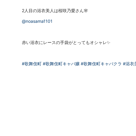
2人目の浴衣美人は桜咲乃愛さん🌸
@noasama1101
赤い浴衣にレースの手袋がとってもオシャレ✨
#歌舞伎町
#歌舞伎町キャバ嬢
#歌舞伎町キャバクラ
#浴衣