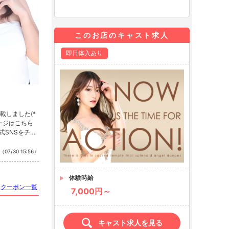
このお店のキャスト求人
即日体入あり
載しました(*
ページはこちら
式SNSをチェ
stagram ・T
（07/30 15:56）
体験時給
クーポン一覧
7,000円～
キャスト求人を見る