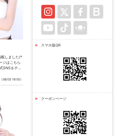
スマホ版QR
載しました(*
ページはこちら
式SNSをチェ
stagram ・T
（08/05 18:50）
クーポンページ