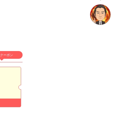
店名
CLUB NOW
クーポン
クラブ ナウ
適格対応
求人情報あり
エリア
歌舞伎町／新宿
業種
キャバクラ