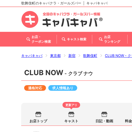
歌舞伎町のキャバクラ・ガールズバー
キャバキャバ
北海道
東北
関東
甲信越・北陸
東海
関西
中国
四国
九州・沖縄
お店・
お店
キャスト検索
クーポン検索
ランキング
キャバキャバ
東京都
新宿
歌舞伎町
CLUB NOW - 
CLUB NOW
- クラブ ナウ
適格対応
求人情報あり
更新アリ
お店トップ
キャスト
日記・動画
料金