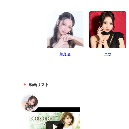
華月 杏
コウ
動画リスト