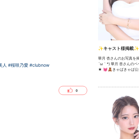
✨キャスト様掲載✨
華月 杏さんのお写真を掲
´ω｀*) 華月 杏さんの
美人
#桜咲乃愛
#clubnow
★ 💓🧸きゃばきゃば公
ック🧸💓 ・TikTok ・In
witter ・YouTube
0