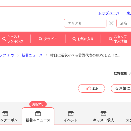
トップページ
東
キャスト
スタッフ
グラビア
お気に入り
ランキング
求人情報
クラブ ナウ
新着ニュース
昨日は浴衣イベ＆菅野代表のBDでした！2...
歌舞伎町 
☆お気に
119
更新アリ
＆クーポン
新着＆ニュース
イベント
キャスト求人
ス