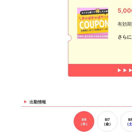
5,
有効期
さらに
出勤情報
8/
6
8/
7
8/
（木）
（金）
（