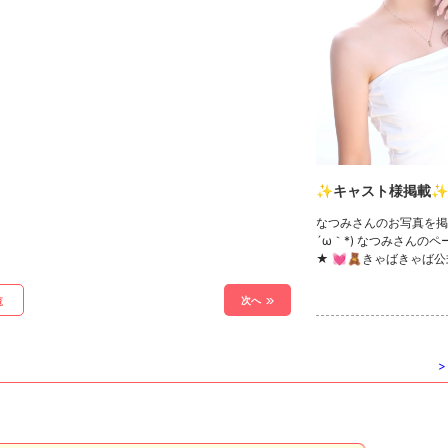
✨キャスト様掲載✨
なつみさんのお写真を掲
´ω｀*) なつみさんの
★ 💓🧸きゃばきゃば公
ック🧸💓 ・TikTok ・In
witter ・YouTube
次へ
覧
>