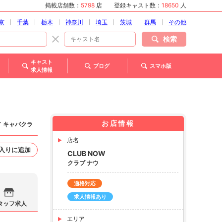
掲載店舗数：
5798
店
登録キャスト数：
18650
人
京
千葉
栃木
神奈川
埼玉
茨城
群馬
その他
検索
キャスト
ブログ
スマホ版
求人情報
お店情報
／ キャバクラ
店名
入りに追加
CLUB NOW
クラブ ナウ
適格対応
求人情報あり
タッフ求人
エリア